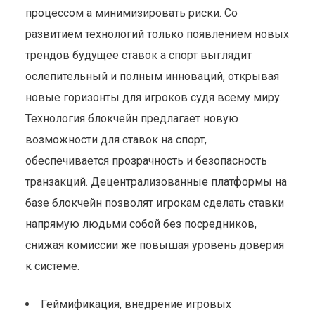
процессом а минимизировать риски. Со
развитием технологий только появлением новых
трендов будущее ставок а спорт выглядит
ослепительный и полным инноваций, открывая
новые горизонты для игроков судя всему миру.
Технология блокчейн предлагает новую
возможности для ставок на спорт,
обеспечивается прозрачность и безопасность
транзакций. Децентрализованные платформы на
базе блокчейн позволят игрокам сделать ставки
напрямую людьми собой без посредников,
снижая комиссии же повышая уровень доверия
к системе.
Геймификация, внедрение игровых