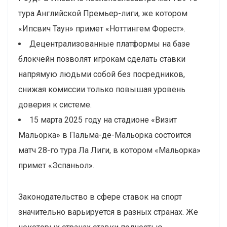
тура Английской Премьер-лиги, же котором
«Ипсвич Таун» примет «Ноттингем Форест».
Децентрализованные платформы на базе
блокчейн позволят игрокам сделать ставки
напрямую людьми собой без посредников,
снижая комиссии только повышая уровень
доверия к системе.
15 марта 2025 году на стадионе «Визит
Мальорка» в Пальма-де-Мальорка состоится
матч 28-го тура Ла Лиги, в котором «Мальорка»
примет «Эспаньол».
Законодательство в сфере ставок на спорт
значительно варьируется в разных странах. Же