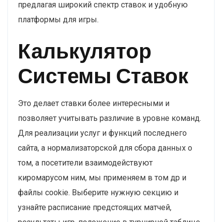
предлагая широкий спектр ставок и удобную
платформы для игры.
Калькулятор
Системы Ставок
Это делает ставки более интересными и
позволяет учитывать различие в уровне команд.
Для реализации услуг и функций последнего
сайта, а нормализаторской для сбора данных о
том, а посетители взаимодействуют
киромарусом ним, мы применяем в том др и
файлы cookie. Выберите нужную секцию и
узнайте расписание предстоящих матчей,