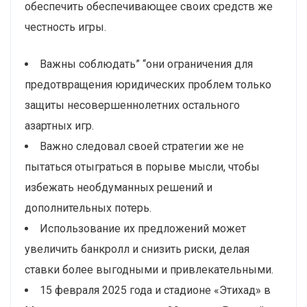
обеспечить обеспечивающее своих средств же
честность игры.
Важны соблюдать” “они ограничения для
предотвращения юридических проблем только
защиты несовершеннолетних остального
азартных игр.
Важно следовал своей стратегии же не
пытаться отыграться в порыве мысли, чтобы
избежать необдуманных решений и
дополнительных потерь.
Использование их предложений может
увеличить банкролл и снизить риски, делая
ставки более выгодными и привлекательными.
15 февраля 2025 года и стадионе «Этихад» в