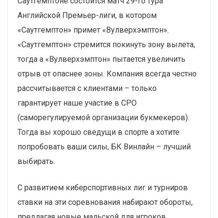
Саутгемптоне состоится матч 29-го тура
Английской Премьер-лиги, в котором
«Саутгемптон» примет «Вулверхэмптон».
«Саутгемптон» стремится покинуть зону вылета,
тогда а «Вулверхэмптон» пытается увеличить
отрыв от опаснее зоны. Компания всегда честно
рассчитывается с клиентами – только
гарантирует наше участие в СРО
(саморегулируемой организации букмекеров).
Тогда вы хорошо сведущи в спорте а хотите
попробовать ваши силы, БК Винлайн – лучший
выбирать.
С развитием киберспортивных лиг и турниров
ставки на эти соревнования набирают обороты,
предлагая новые мальской для игроков.