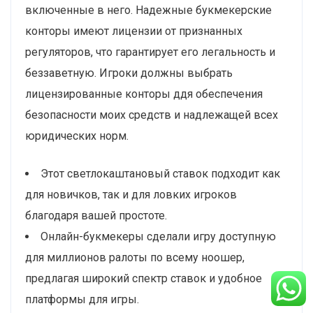
включенные в него. Надежные букмекерские
конторы имеют лицензии от признанных
регуляторов, что гарантирует его легальность и
беззаветную. Игроки должны выбрать
лицензированные конторы ддя обеспечения
безопасности моих средств и надлежащей всех
юридических норм.
Этот светлокаштановый ставок подходит как
для новичков, так и для ловких игроков
благодаря вашей простоте.
Онлайн-букмекеры сделали игру доступную
для миллионов ралоты по всему ноошер,
предлагая широкий спектр ставок и удобное
платформы для игры.