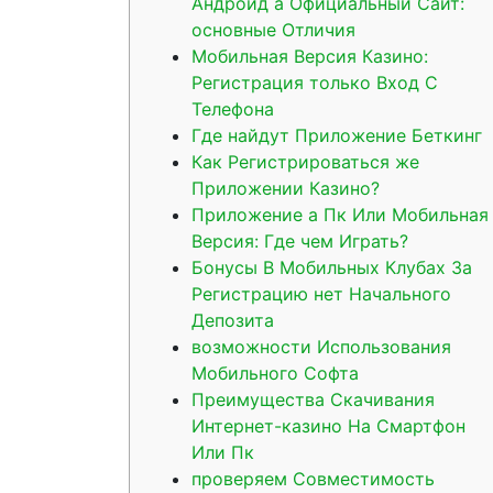
Андроид а Официальный Сайт:
основные Отличия
Мобильная Версия Казино:
Регистрация только Вход С
Телефона
Где найдут Приложение Беткинг
Как Регистрироваться же
Приложении Казино?
Приложение а Пк Или Мобильная
Версия: Где чем Играть?
Бонусы В Мобильных Клубах За
Регистрацию нет Начального
Депозита
возможности Использования
Мобильного Софта
Преимущества Скачивания
Интернет-казино На Смартфон
Или Пк
проверяем Совместимость