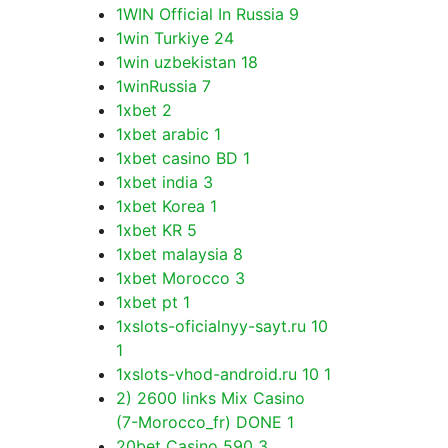
1WIN Official In Russia
9
1win Turkiye
24
1win uzbekistan
18
1winRussia
7
1xbet
2
1xbet arabic
1
1xbet casino BD
1
1xbet india
3
1xbet Korea
1
1xbet KR
5
1xbet malaysia
8
1xbet Morocco
3
1xbet pt
1
1xslots-oficialnyy-sayt.ru 10
1
1xslots-vhod-android.ru 10
1
2) 2600 links Mix Casino
(7-Morocco_fr) DONE
1
20bet Casino 590
3