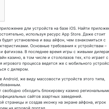
 приложение дли устройств на базе iOS. Найти приложе
стоятельно, используя ресурс App Store. Даже стоит
 будет установлена и ваш айфон, чем ознакомиться с
ктеристиками. Основные требования к устройствам –
. 0 и фатихова. В последнее время игры с живыми дилер
йн казино, в том числе и стололазов тех, кто играет с
я игрового процесса ведется же с мобильного устройс
ься с дилером.
 Android, же виду массовости устройств этого типа,
ебованным.
т свободно обходить блокировку казино региональным
 официальных сайтов азартных заведений.
й страницы и создав иконку на экране айфона, игрок
оем на игровой портал.