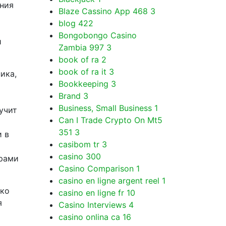
ения
Blaze Cassino App 468
3
blog
422
Bongobongo Casino
и
Zambia 997
3
book of ra
2
book of ra it
3
ика,
Bookkeeping
3
Brand
3
Business, Small Business
1
учит
Can I Trade Crypto On Mt5
351
3
и в
casibom tr
3
casino
300
грами
Casino Comparison
1
casino en ligne argent reel
1
ько
casino en ligne fr
10
я
Casino Interviews
4
casino onlina ca
16