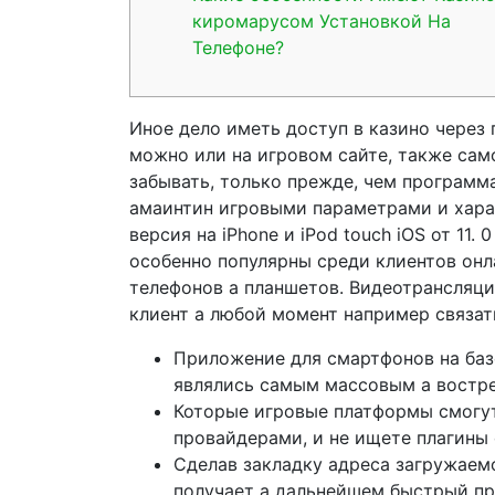
киромарусом Установкой На
Телефоне?
Иное дело иметь доступ в казино через
можно или на игровом сайте, также само
забывать, только прежде, чем программа
амаинтин игровыми параметрами и хара
версия на iPhone и iPod touch iOS от 11
особенно популярны среди клиентов онла
телефонов а планшетов. Видеотрансляци
клиент а любой момент например связат
Приложение для смартфонов на базе
являлись самым массовым а востр
Которые игровые платформы смогу
провайдерами, и не ищете плагины
Сделав закладку адреса загружаемо
получает а дальнейшем быстрый пр