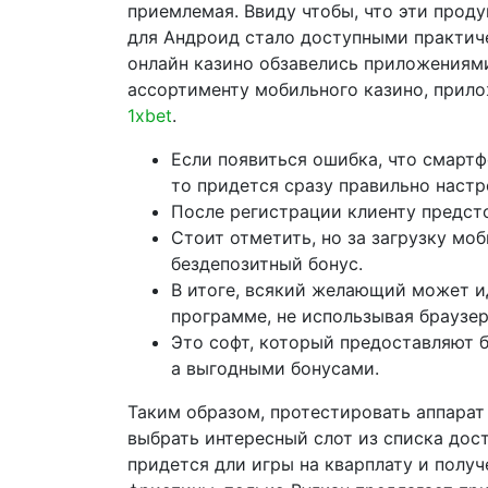
приемлемая. Ввиду чтобы, что эти про
для Андроид стало доступными практиче
онлайн казино обзавелись приложениями
ассортименту мобильного казино, прил
1xbet
.
Если появиться ошибка, что смартф
то придется сразу правильно настр
После регистрации клиенту предсто
Стоит отметить, но за загрузку м
бездепозитный бонус.
В итоге, всякий желающий может ид
программе, не использывая браузер
Это софт, который предоставляют 
а выгодными бонусами.
Таким образом, протестировать аппарат
выбрать интересный слот из списка дост
придется дли игры на кварплату и получ