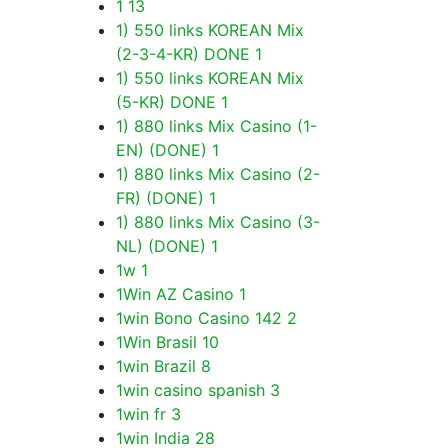
1
13
1) 550 links KOREAN Mix
(2-3-4-KR) DONE
1
1) 550 links KOREAN Mix
(5-KR) DONE
1
1) 880 links Mix Casino (1-
EN) (DONE)
1
1) 880 links Mix Casino (2-
FR) (DONE)
1
1) 880 links Mix Casino (3-
NL) (DONE)
1
1w
1
1Win AZ Casino
1
1win Bono Casino 142
2
1Win Brasil
10
1win Brazil
8
1win casino spanish
3
1win fr
3
1win India
28