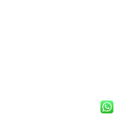
Pin UP Online Casino
1
Pin Up Peru
6
pinco
4
Pinco Casino Giris 292
3
Play Croco Casino 939
3
plinko
12
plinko in
1
plinko UK
16
plinko_pl
1