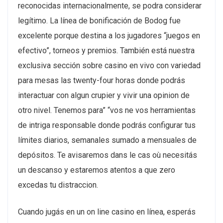
reconocidas internacionalmente, se podra considerar
legítimo. La línea de bonificación de Bodog fue
excelente porque destina a los jugadores “juegos en
efectivo”, torneos y premios. También está nuestra
exclusiva sección sobre casino en vivo con variedad
para mesas las twenty-four horas donde podrás
interactuar con algun crupier y vivir una opinion de
otro nivel. Tenemos para” “vos ne vos herramientas
de intriga responsable donde podrás configurar tus
límites diarios, semanales sumado a mensuales de
depósitos. Te avisaremos dans le cas où necesitás
un descanso y estaremos atentos a que zero
excedas tu distraccion.
Cuando jugás en un on line casino en línea, esperás