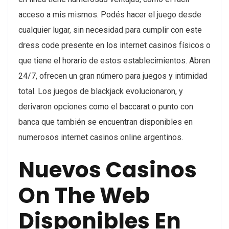
acceso a mis mismos. Podés hacer el juego desde
cualquier lugar, sin necesidad para cumplir con este
dress code presente en los internet casinos físicos o
que tiene el horario de estos establecimientos. Abren
24/7, ofrecen un gran número para juegos y intimidad
total. Los juegos de blackjack evolucionaron, y
derivaron opciones como el baccarat o punto con
banca que también se encuentran disponibles en
numerosos internet casinos online argentinos.
Nuevos Casinos
On The Web
Disponibles En