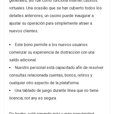
generales, así fue como funciona internet casinos
virtuales. Una ocasião que se han cubierto todos los
detalles anteriores, un casino puede inaugurar a
ajustar su operación para simplemente atraer a
nuevos clientes.
Este bono permite a los nuevos usuarios
comenzar su experiencia de distraccion con una
saldo adicional.
Nuestro personal está capacitado afin de resolver
consultas relacionada cuentas, bonos, retiros y
cualquier otro aspecto de la plataforma.
Una tablado de juego durante línea que no tiene
licencia, not any es segura.
De hecho, está ganando más y más popularidad