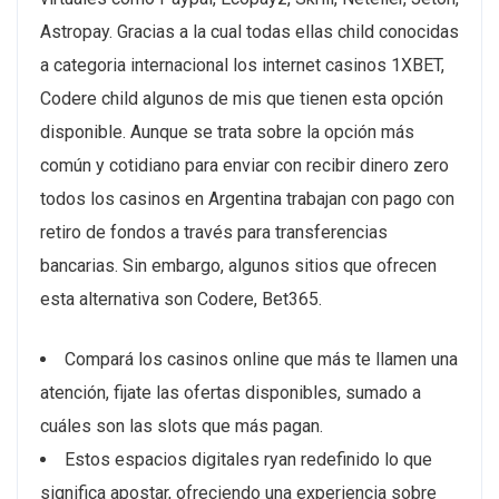
Astropay. Gracias a la cual todas ellas child conocidas
a categoria internacional los internet casinos 1XBET,
Codere child algunos de mis que tienen esta opción
disponible. Aunque se trata sobre la opción más
común y cotidiano para enviar con recibir dinero zero
todos los casinos en Argentina trabajan con pago con
retiro de fondos a través para transferencias
bancarias. Sin embargo, algunos sitios que ofrecen
esta alternativa son Codere, Bet365.
Compará los casinos online que más te llamen una
atención, fijate las ofertas disponibles, sumado a
cuáles son las slots que más pagan.
Estos espacios digitales ryan redefinido lo que
significa apostar, ofreciendo una experiencia sobre