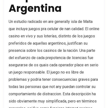
Argentina
Un estudio radicado en are generally isla de Malta
que incluye juegos pra celular de nan calidad. El online
casino en vivo y sus loterías, distinto de los juegos
preferidos de aquellas argentinos, justifican su
presencia sobre los casinos de la nación. Una parte
del esfuerzo de cada prepotencia de licencias fue
asegurarse de os quais cada operador place en serio
un juego responsable. El juego no es libre de
problemas y podria tener consecuencias graves para
todas las personas que not any puedan controlar su
comportamiento de distraccion. Esta descripción ha
sido obviamente muy simplificada, pero en términos