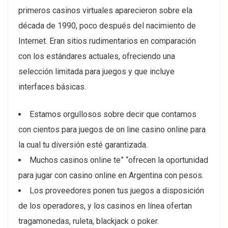
primeros casinos virtuales aparecieron sobre ela
década de 1990, poco después del nacimiento de
Internet. Eran sitios rudimentarios en comparación
con los estándares actuales, ofreciendo una
selección limitada para juegos y que incluye
interfaces básicas.
Estamos orgullosos sobre decir que contamos
con cientos para juegos de on line casino online para
la cual tu diversión esté garantizada.
Muchos casinos online te” “ofrecen la oportunidad
para jugar con casino online en Argentina con pesos.
Los proveedores ponen tus juegos a disposición
de los operadores, y los casinos en línea ofertan
tragamonedas, ruleta, blackjack o poker.