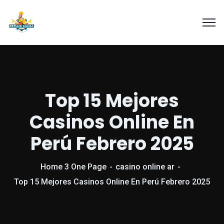
Top 15 Mejores
Casinos Online En
Perú Febrero 2025
Home 3 One Page
casino online ar
Top 15 Mejores Casinos Online En Perú Febrero 2025