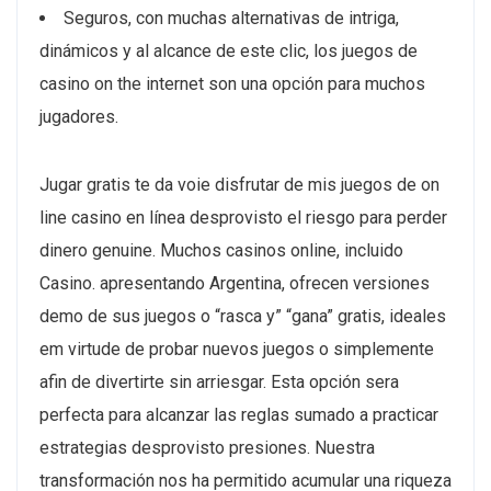
Seguros, con muchas alternativas de intriga,
dinámicos y al alcance de este clic, los juegos de
casino on the internet son una opción para muchos
jugadores.
Jugar gratis te da voie disfrutar de mis juegos de on
line casino en línea desprovisto el riesgo para perder
dinero genuine. Muchos casinos online, incluido
Casino. apresentando Argentina, ofrecen versiones
demo de sus juegos o “rasca y” “gana” gratis, ideales
em virtude de probar nuevos juegos o simplemente
afin de divertirte sin arriesgar. Esta opción sera
perfecta para alcanzar las reglas sumado a practicar
estrategias desprovisto presiones. Nuestra
transformación nos ha permitido acumular una riqueza