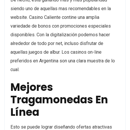
siendo uno de aquellas mas recomendables en la
website. Casino Caliente contine una amplia
variedade de bonos con promociones especiales
disponibles. Con la digitalización podemos hacer
alrededor de todo por net, incluso disfrutar de
aquellas juegos de albur. Los casinos on-line
preferidos en Argentina son una clara muestra de lo
cual.
Mejores
Tragamonedas En
Línea
Esto se puede lograr diseñando ofertas atractivas