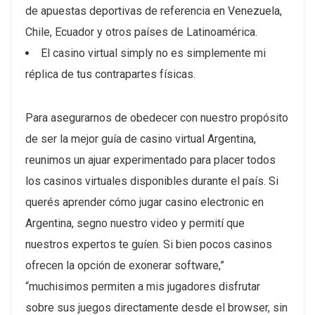
de apuestas deportivas de referencia en Venezuela,
Chile, Ecuador y otros países de Latinoamérica.
El casino virtual simply no es simplemente mi
réplica de tus contrapartes físicas.
Para asegurarnos de obedecer con nuestro propósito
de ser la mejor guía de casino virtual Argentina,
reunimos un ajuar experimentado para placer todos
los casinos virtuales disponibles durante el país. Si
querés aprender cómo jugar casino electronic en
Argentina, segno nuestro video y permití que
nuestros expertos te guíen. Si bien pocos casinos
ofrecen la opción de exonerar software,”
“muchisimos permiten a mis jugadores disfrutar
sobre sus juegos directamente desde el browser, sin