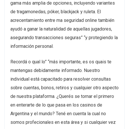
gama más amplia de opciones, incluyendo variantes
de tragamonedas, póker, blackjack y ruleta. El
acrecentamiento entre ma seguridad online también
ayudó a ganar la naturalidad de aquellas jugadores,
asegurando transacciones seguras” “y protegiendo la
información personal.
Recordá o qual lo” “más importante, es os quais te
mantengas debidamente informado. Nuestro
individual está capacitado para resolver consultas
sobre cuentas, bonos, retiros y cualquier otro aspecto
de nuestra plataforma. ¿Querés se tornar el primero
en enterarte de lo que pasa en los casinos de
Argentina y el mundo? Tené en cuenta la cual no
somos profecionales en esta área y si cualquier vez