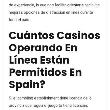
de experiencia, lo que nos facilita orientarte hacia las
mejores opciones de distraccion en línea durante
todo el país.
Cuántos Casinos
Operando En
Línea Están
Permitidos En
Spain?
Si el gambling establishment tiene licencia de la
provincia que regula el juego to tiene licencias