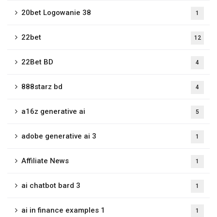
20bet Logowanie 38
1
22bet
12
22Bet BD
4
888starz bd
4
a16z generative ai
5
adobe generative ai 3
1
Affiliate News
1
ai chatbot bard 3
1
ai in finance examples 1
1