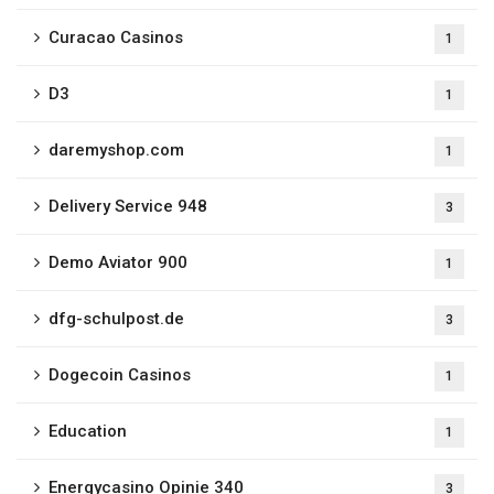
Curacao Casinos
1
D3
1
daremyshop.com
1
Delivery Service 948
3
Demo Aviator 900
1
dfg-schulpost.de
3
Dogecoin Casinos
1
Education
1
Energycasino Opinie 340
3