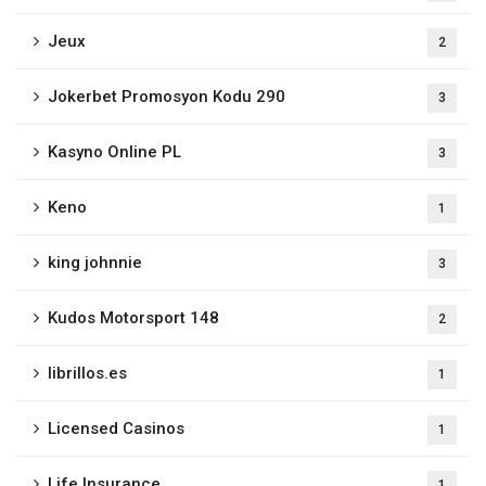
Jeux
2
Jokerbet Promosyon Kodu 290
3
Kasyno Online PL
3
Keno
1
king johnnie
3
Kudos Motorsport 148
2
librillos.es
1
Licensed Casinos
1
Life Insurance
1