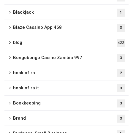
Blackjack
1
Blaze Cassino App 468
3
blog
422
Bongobongo Casino Zambia 997
3
book of ra
2
book of ra it
3
Bookkeeping
3
Brand
3