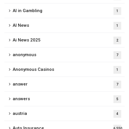
AI in Gambling
1
AI News
1
Ai News 2025
2
anonymous
7
Anonymous Casinos
1
answer
7
answers
5
austria
4
Auto Insurance
6,550