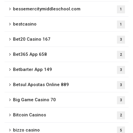
bessemercitymiddleschool.com
1
bestcasino
1
Bet20 Casino 167
3
Bet365 App 658
2
Betbarter App 149
3
Betsul Apostas Online 889
3
Big Game Casino 70
3
Bitcoin Casinos
2
bizzo casino
5