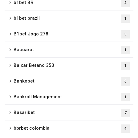
b1bet BR
4
b1bet brazil
1
B1bet Jogo 278
3
Baccarat
1
Baixar Betano 353
1
Bankobet
6
Bankroll Management
1
Basaribet
7
bbrbet colombia
4