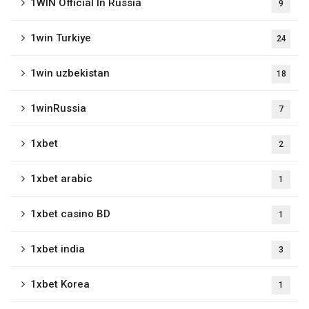
1WIN Official In Russia
9
1win Turkiye
24
1win uzbekistan
18
1winRussia
7
1xbet
2
1xbet arabic
1
1xbet casino BD
1
1xbet india
3
1xbet Korea
1