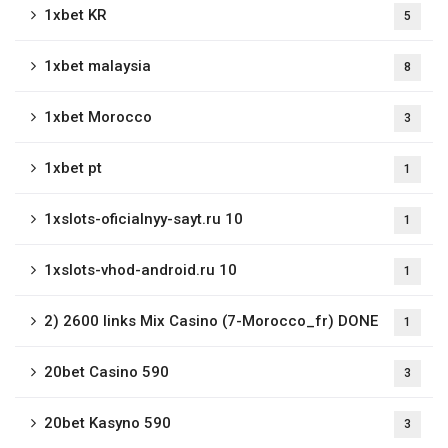
1xbet KR
5
1xbet malaysia
8
1xbet Morocco
3
1xbet pt
1
1xslots-oficialnyy-sayt.ru 10
1
1xslots-vhod-android.ru 10
1
2) 2600 links Mix Casino (7-Morocco_fr) DONE
1
20bet Casino 590
3
20bet Kasyno 590
3