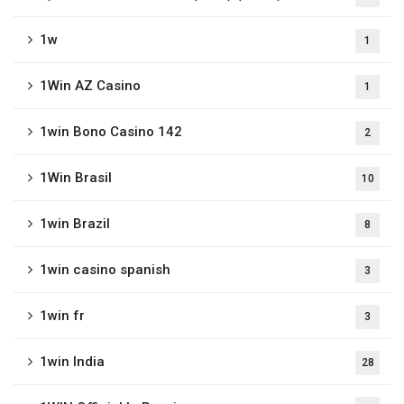
1w
1
1Win AZ Casino
1
1win Bono Casino 142
2
1Win Brasil
10
1win Brazil
8
1win casino spanish
3
1win fr
3
1win India
28