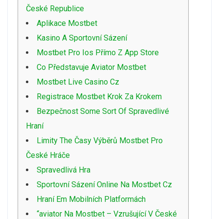
České Republice
Aplikace Mostbet
Kasino A Sportovní Sázení
Mostbet Pro Ios Přímo Z App Store
Co Představuje Aviator Mostbet
Mostbet Live Casino Cz
Registrace Mostbet Krok Za Krokem
Bezpečnost Some Sort Of Spravedlivé
Hraní
Limity The Časy Výběrů Mostbet Pro
České Hráče
Spravedlivá Hra
Sportovní Sázení Online Na Mostbet Cz
Hraní Em Mobilních Platformách
“aviator Na Mostbet – Vzrušující V České