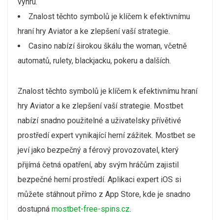
výhru.
Znalost těchto symbolů je klíčem k efektivnímu
hraní hry Aviator a ke zlepšení vaší strategie.
Casino nabízí širokou škálu the woman, včetně
automatů, rulety, blackjacku, pokeru a dalších.
Znalost těchto symbolů je klíčem k efektivnímu hraní
hry Aviator a ke zlepšení vaší strategie. Mostbet
nabízí snadno použitelné a uživatelsky přívětivé
prostředí expert vynikající herní zážitek. Mostbet se
jeví jako bezpečný a férový provozovatel, který
přijímá četná opatření, aby svým hráčům zajistil
bezpečné herní prostředí. Aplikaci expert iOS si
můžete stáhnout přímo z App Store, kde je snadno
dostupná
mostbet-free-spins.cz
.