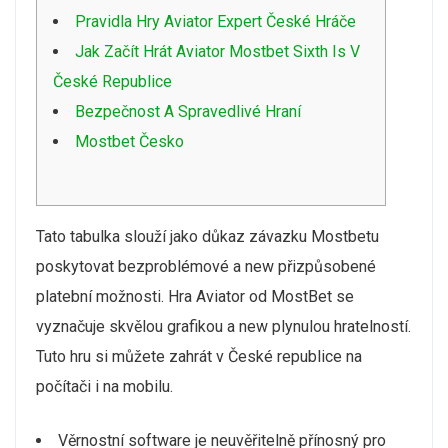
Pravidla Hry Aviator Expert České Hráče
Jak Začít Hrát Aviator Mostbet Sixth Is V
České Republice
Bezpečnost A Spravedlivé Hraní
Mostbet Česko
Tato tabulka slouží jako důkaz závazku Mostbetu
poskytovat bezproblémové a new přizpůsobené
platební možnosti. Hra Aviator od MostBet se
vyznačuje skvělou grafikou a new plynulou hratelností.
Tuto hru si můžete zahrát v České republice na
počítači i na mobilu.
Věrnostní software je neuvěřitelně přínosný pro