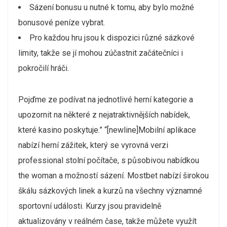
Sázení bonusu u nutné k tomu, aby bylo možné
bonusové peníze vybrat.
Pro každou hru jsou k dispozici různé sázkové
limity, takže se jí mohou zúčastnit začátečníci i
pokročilí hráči.
Pojďme ze podívat na jednotlivé herní kategorie a
upozornit na některé z nejatraktivnějších nabídek,
které kasino poskytuje.” “[newline]Mobilní aplikace
nabízí herní zážitek, který se vyrovná verzi
professional stolní počítače, s působivou nabídkou
the woman a možností sázení. Mostbet nabízí širokou
škálu sázkových linek a kurzů na všechny významné
sportovní události. Kurzy jsou pravidelně
aktualizovány v reálném čase, takže můžete využít