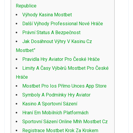
Republice
Výhody Kasina Mostbet
Další Výhody Professional Nové Hráče
Právní Status A Bezpečnost
Jak Dosáhnout Výhry V Kasinu Cz
Mostbet”
Pravidla Hry Aviator Pro České Hráče
Limity A Časy Výběrů Mostbet Pro České
Hráče
Mostbet Pro Ios Přímo Unces App Store
Symboly A Podmínky Hry Aviator
Kasino A Sportovní Sázení
Hraní Em Mobilních Platformách
Sportovní Sázení Online Mhh Mostbet Cz
Registrace Mostbet Krok Za Krokem