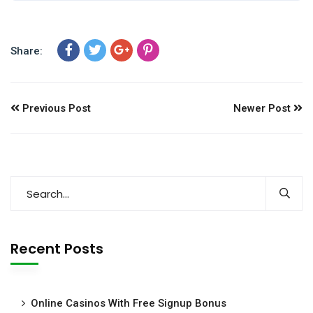
Share:
Previous Post
Newer Post
Recent Posts
Online Casinos With Free Signup Bonus