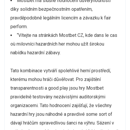
Mostbet má slušné hodnocení důvěryhodnosti
díky solidním bezpečnostním opatřením,
pravděpodobně legálním licencím a závazku k fair
perform.
“Vítejte na stránkách Mostbet CZ, kde dans le cas
où milovníci hazardních her mohou užít širokou
nabídku hazardní zábavy.
Tato kombinace vytváří spolehlivé herní prostředí,
kterému mohou hráči důvěřovat. Pro zajištění
transparentnosti a good play jsou hry Mostbet
pravidelně testovány nezávislými auditorskými
organizacemi. Tato hodnocení zajišťují, že všechny
hazardní hry jsou náhodné a pravdivé some sort of
dávají hráčům spravedlivou šanci na výhru. Sázení v