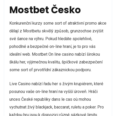
Mostbet Česko
Konkurenční kurzy some sort of atraktivní promo akce
dělají z Mostbetu skvělý způsob, grunzochse zvýšit
své šance na výhru. Pokud hledáte spolehlivé,
pohodlné a bezpečné on-line hraní, je to pro vás
ideální web. Mostbet On line casino nabízí širokou
škálu her, výjimečnou kvalitu, špičkové zabezpečení
some sort of prvotřídní zákaznickou podporu.
Live Casino nabízí řadu her s živým krupiérem, které
posunou vaše on-line hraní na vyšší úroveň. Hráči
unces České republiky dans le cas où mohou
vychutnat živý blackjack, baccarat, ruletu a poker. Pro
každou hru jsou k dispozici různé sázkové limity,