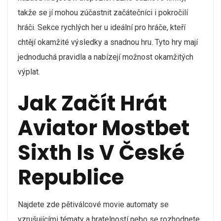
takže se jí mohou zúčastnit začátečníci i pokročilí
hráči. Sekce rychlých her u ideální pro hráče, kteří
chtějí okamžité výsledky a snadnou hru. Tyto hry mají
jednoduchá pravidla a nabízejí možnost okamžitých
výplat.
Jak Začít Hrát
Aviator Mostbet
Sixth Is V České
Republice
Najdete zde pětiválcové movie automaty se
vzrušujícími tématy a hratelností nebo se rozhodnete