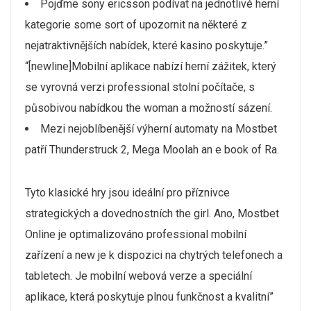
Pojďme sony ericsson podívat na jednotlivé herní
kategorie some sort of upozornit na některé z
nejatraktivnějších nabídek, které kasino poskytuje.”
“[newline]Mobilní aplikace nabízí herní zážitek, který
se vyrovná verzi professional stolní počítače, s
působivou nabídkou the woman a možností sázení.
Mezi nejoblíbenější výherní automaty na Mostbet
patří Thunderstruck 2, Mega Moolah an e book of Ra.
Tyto klasické hry jsou ideální pro příznivce
strategických a dovednostních the girl. Ano, Mostbet
Online je optimalizováno professional mobilní
zařízení a new je k dispozici na chytrých telefonech a
tabletech. Je mobilní webová verze a speciální
aplikace, která poskytuje plnou funkčnost a kvalitní”