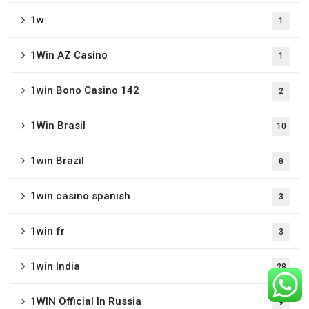
1w
1
1Win AZ Casino
1
1win Bono Casino 142
2
1Win Brasil
10
1win Brazil
8
1win casino spanish
3
1win fr
3
1win India
28
1WIN Official In Russia
9