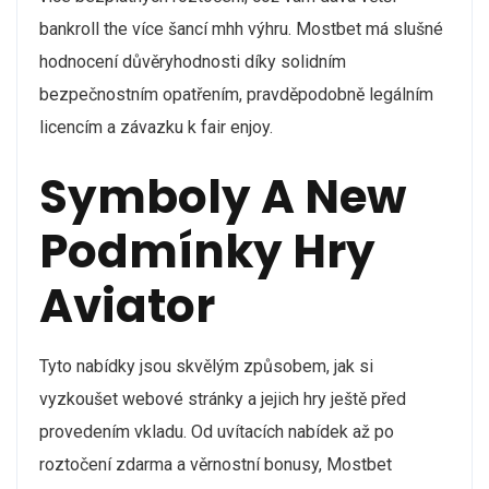
bankroll the více šancí mhh výhru. Mostbet má slušné
hodnocení důvěryhodnosti díky solidním
bezpečnostním opatřením, pravděpodobně legálním
licencím a závazku k fair enjoy.
Symboly A New
Podmínky Hry
Aviator
Tyto nabídky jsou skvělým způsobem, jak si
vyzkoušet webové stránky a jejich hry ještě před
provedením vkladu. Od uvítacích nabídek až po
roztočení zdarma a věrnostní bonusy, Mostbet