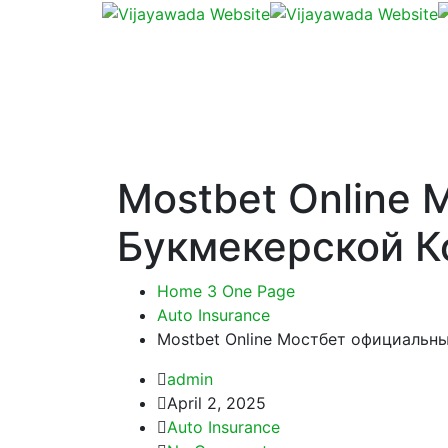
Mostbet Online
Букмекерской К
Home 3 One Page
Auto Insurance
Mostbet Online Мостбет официальн
admin
April 2, 2025
Auto Insurance