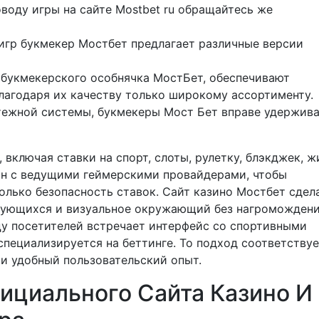
воду игры на сайте Mostbet ru обращайтесь же
 игр букмекер Мостбет предлагает различные версии
 букмекерского особнячка МостБет, обеспечивают
лагодаря их качеству только широкому ассортименту.
атежной системы, букмекеры Мост Бет вправе удержив
 включая ставки на спорт, слоты, рулетку, блэкджек, 
зан с ведущими геймерскими провайдерами, чтобы
олько безопасность ставок. Сайт казино Мостбет сдел
зующихся и визуальное окружающий без нагромождени
цу посетителей встречает интерфейс со спортивными
специализируется на беттинге. То подход соответству
и удобный пользовательский опыт.
ициального Сайта Казино И