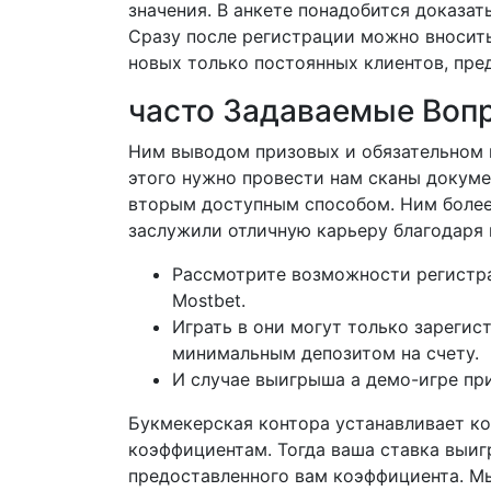
значения. В анкете понадобится доказать
Сразу после регистрации можно вносить
новых только постоянных клиентов, пре
часто Задаваемые Воп
Ним выводом призовых и обязательном 
этого нужно провести нам сканы докуме
вторым доступным способом. Ним более
заслужили отличную карьеру благодаря
Рассмотрите возможности регистрац
Mostbet.
Играть в они могут только зарегис
минимальным депозитом на счету.
И случае выигрыша а демо-игре при
Букмекерская контора устанавливает ко
коэффициентам. Тогда ваша ставка выиг
предоставленного вам коэффициента. Мы