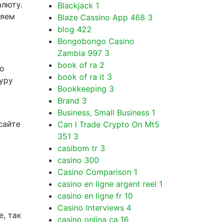
алюту.
Blackjack
1
ряем
Blaze Cassino App 468
3
blog
422
Bongobongo Casino
Zambia 997
3
book of ra
2
о
book of ra it
3
уру
Bookkeeping
3
Brand
3
Business, Small Business
1
сайте
Can I Trade Crypto On Mt5
351
3
casibom tr
3
casino
300
Casino Comparison
1
casino en ligne argent reel
1
casino en ligne fr
10
Casino Interviews
4
, так
casino onlina ca
16