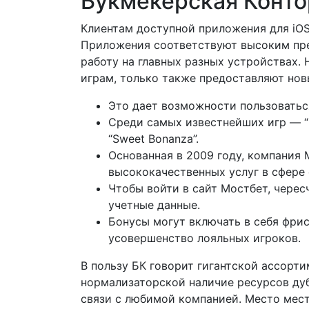
Букмекерская Конто
Клиентам доступной приложения для iOS 
Приложения соответствуют высоким пре
работу на главных разных устройствах. 
играм, только также предоставляют но
Это дает возможности пользоватьс
Среди самых известнейших игр — “Boo
“Sweet Bonanza”.
Основанная в 2009 году, компания
высококачественных услуг в сфере 
Чтобы войти в сайт Мостбет, черес
учетные данные.
Бонусы могут включать в себя фри
усовершенство лояльных игроков.
В пользу БК говорит гигантской ассорти
нормализаторской наличие ресурсов дуб
связи с любимой компанией. Место мест