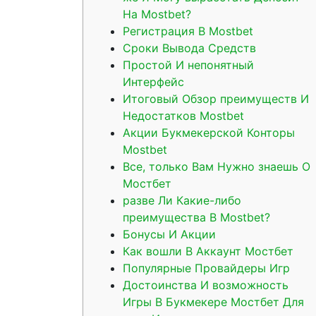
На Mostbet?
Регистрация В Mostbet
Сроки Вывода Средств
Простой И непонятный
Интерфейс
Итоговый Обзор преимуществ И
Недостатков Mostbet
Акции Букмекерской Конторы
Mostbet
Все, только Вам Нужно знаешь О
Мостбет
разве Ли Какие-либо
преимущества В Mostbet?
Бонусы И Акции
Как вошли В Аккаунт Мостбет
Популярные Провайдеры Игр
Достоинства И возможность
Игры В Букмекере Мостбет Для