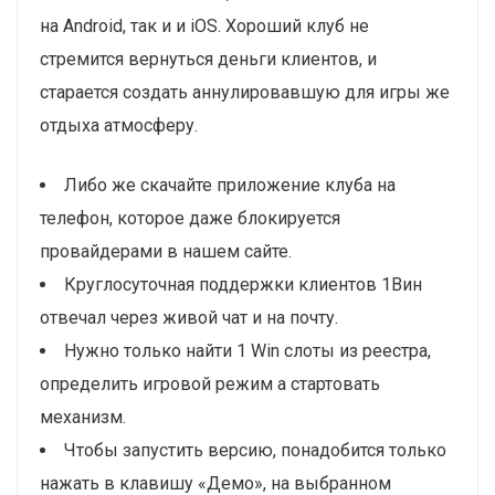
на Android, так и и iOS. Хороший клуб не
стремится вернуться деньги клиентов, и
старается создать аннулировавшую для игры же
отдыха атмосферу.
Либо же скачайте приложение клуба на
телефон, которое даже блокируется
провайдерами в нашем сайте.
Круглосуточная поддержки клиентов 1Вин
отвечал через живой чат и на почту.
Нужно только найти 1 Win слоты из реестра,
определить игровой режим а стартовать
механизм.
Чтобы запустить версию, понадобится только
нажать в клавишу «Демо», на выбранном