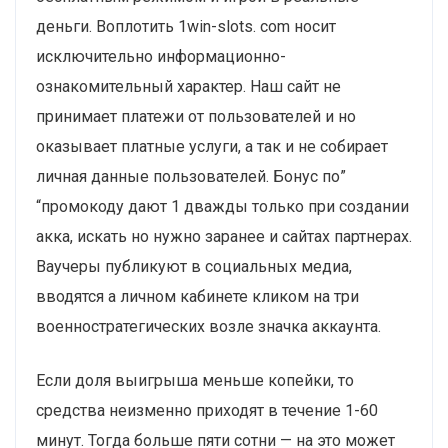
деньги. Воплотить 1win-slots. com носит
исключительно информационно-
ознакомительный характер. Наш сайт не
принимает платежи от пользователей и но
оказывает платные услуги, а так и не собирает
личная данные пользователей. Бонус по”
“промокоду дают 1 дважды только при создании
акка, искать но нужно заранее и сайтах партнерах.
Ваучеры публикуют в социальных медиа,
вводятся а личном кабинете кликом на три
военностратегических возле значка аккаунта.
Если доля выигрыша меньше копейки, то
средства неизменно приходят в течение 1-60
минут. Тогда больше пяти сотни — на это может