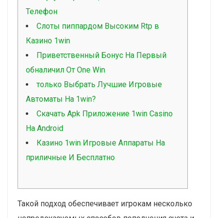
Телефон
Слоты пиппардом Высоким Rtp в
Казино 1win
Приветственный Бонус На Первый
обналичил От One Win
только Выбрать Лучшие Игровые
Автоматы На 1win?
Скачать Apk Приложение 1win Casino
На Android
Казино 1win Игровые Аппараты На
приличные И Бесплатно
Такой подход обеспечивает игрокам несколько