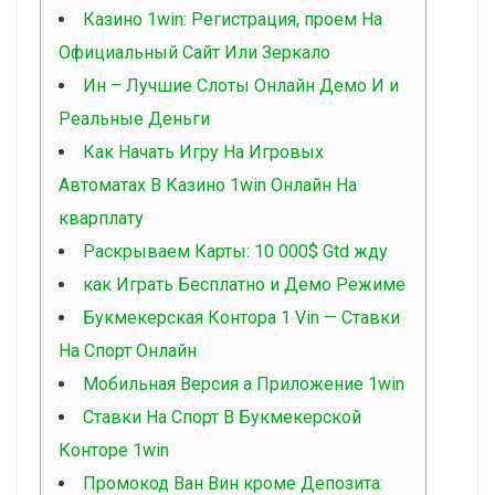
Казино 1win: Регистрация, проем На
Официальный Сайт Или Зеркало
Ин – Лучшие Слоты Онлайн Демо И и
Реальные Деньги
Как Начать Игру На Игровых
Автоматах В Казино 1win Онлайн На
кварплату
Раскрываем Карты: 10 000$ Gtd жду
как Играть Бесплатно и Демо Режиме
Букмекерская Контора 1 Vin — Ставки
На Спорт Онлайн
Мобильная Версия а Приложение 1win
Ставки На Спорт В Букмекерской
Конторе 1win
Промокод Ван Вин кроме Депозита: