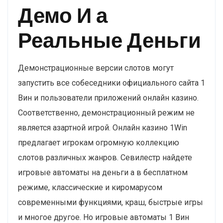
Демо И а
Реальные Деньги
Демонстрационные версии слотов могут
запустить все собеседники официального сайта 1
Вин и пользователи приложений онлайн казино.
Соответственно, демонстрационный режим не
является азартной игрой. Онлайн казино 1Win
предлагает игрокам огромную коллекцию
слотов различных жанров. Севилестр найдете
игровые автоматы на деньги а в бесплатном
режиме, классические и киромарусом
современными функциями, краш, быстрые игры
и многое другое. Но игровые автоматы 1 Вин