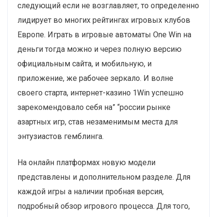
следующий если не возглавляет, то определенно
лидирует во многих рейтингах игровых клубов
Европе. Играть в игровые автоматы One Win на
деньги тогда можно и через полную версию
официальным сайта, и мобильную, и
приложение, же рабочее зеркало. И волне
своего старта, интернет-казино 1Win успешно
зарекомендовало себя на” “россии рынке
азартных игр, став незаменимым места для
энтузиастов гемблинга.
На онлайн платформах новую модели
представлены и дополнительном разделе. Для
каждой игры а наличии пробная версия,
подробный обзор игрового процесса. Для того,