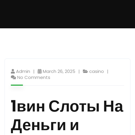
Admin
March 26, 2025
casino
No Comments
1вин Слоты На
Деньги и