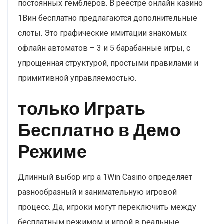
постоянных гемблеров. В реестре онлайн казино
1Вин бесплатно предлагаются дополнительные
слоты. Это графические имитации знакомых
офлайн автоматов – 3 и 5 барабанные игры, с
упрощенная структурой, простыми правилами и
примитивной управляемостью.
только Играть
Бесплатно в Демо
Режиме
Длинный выбор игр а 1Win Casino определяет
разнообразный и занимательную игровой
процесс. Да, игроки могут переключить между
бесплатным режимом и игрой в реальные