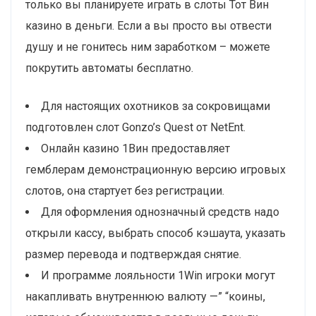
только вы планируете играть в слоты Тот Вин
казино в деньги. Если а вы просто вы отвести
душу и не гонитесь ним заработком – можете
покрутить автоматы бесплатно.
Для настоящих охотников за сокровищами
подготовлен слот Gonzo’s Quest от NetEnt.
Онлайн казино 1Вин предоставляет
гемблерам демонстрационную версию игровых
слотов, она стартует без регистрации.
Для оформления однозначный средств надо
открыли кассу, выбрать способ кэшаута, указать
размер перевода и подтверждая снятие.
И программе лояльности 1Win игроки могут
накапливать внутреннюю валюту —” “коины,