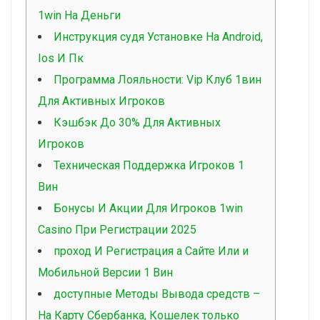
1win На Деньги
Инструкция судя Установке На Android,
Ios И Пк
Программа Лояльности: Vip Клуб 1вин
Для Активных Игроков
Кэшбэк До 30% Для Активных
Игроков
Техническая Поддержка Игроков 1
Вин
Бонусы И Акции Для Игроков 1win
Casino При Регистрации 2025
проход И Регистрация а Сайте Или и
Мобильной Версии 1 Вин
доступные Методы Вывода средств –
На Карту Сбербанка, Кошелек только