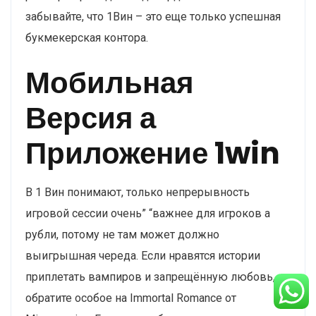
забывайте, что 1Вин – это еще только успешная
букмекерская контора.
Мобильная
Версия а
Приложение 1win
В 1 Вин понимают, только непрерывность
игровой сессии очень” “важнее для игроков а
рубли, потому не там может должно
выигрышная череда. Если нравятся истории
приплетать вампиров и запрещённую любовь,
обратите особое на Immortal Romance от