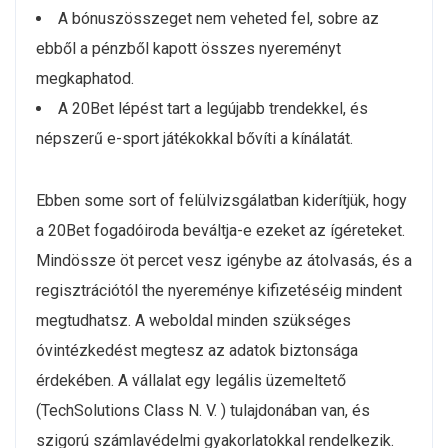
A bónuszösszeget nem veheted fel, sobre az
ebből a pénzből kapott összes nyereményt
megkaphatod.
A 20Bet lépést tart a legújabb trendekkel, és
népszerű e-sport játékokkal bővíti a kínálatát.
Ebben some sort of felülvizsgálatban kiderítjük, hogy
a 20Bet fogadóiroda beváltja-e ezeket az ígéreteket.
Mindössze öt percet vesz igénybe az átolvasás, és a
regisztrációtól the nyereménye kifizetéséig mindent
megtudhatsz. A weboldal minden szükséges
óvintézkedést megtesz az adatok biztonsága
érdekében. A vállalat egy legális üzemeltető
(TechSolutions Class N. V. ) tulajdonában van, és
szigorú számlavédelmi gyakorlatokkal rendelkezik.