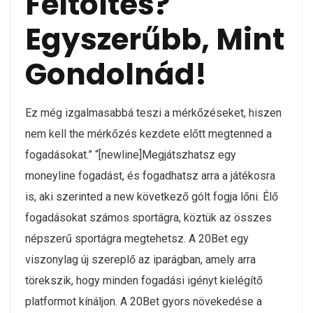
Feltöltés?
Egyszerűbb, Mint
Gondolnád!
Ez még izgalmasabbá teszi a mérkőzéseket, hiszen
nem kell the mérkőzés kezdete előtt megtenned a
fogadásokat.” “[newline]Megjátszhatsz egy
moneyline fogadást, és fogadhatsz arra a játékosra
is, aki szerinted a new következő gólt fogja lőni. Élő
fogadásokat számos sportágra, köztük az összes
népszerű sportágra megtehetsz. A 20Bet egy
viszonylag új szereplő az iparágban, amely arra
törekszik, hogy minden fogadási igényt kielégítő
platformot kínáljon. A 20Bet gyors növekedése a