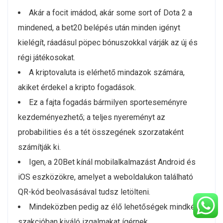
Akár a focit imádod, akár some sort of Dota 2 a
mindened, a bet20 belépés után minden igényt
kielégít, ráadásul pöpec bónuszokkal várják az új és
régi játékosokat.
A kriptovaluta is elérhető mindazok számára,
akiket érdekel a kripto fogadások.
Ez a fajta fogadás bármilyen sporteseményre
kezdeményezhető; a teljes nyereményt az
probabilities és a tét összegének szorzataként
számítják ki.
Igen, a 20Bet kínál mobilalkalmazást Android és
iOS eszközökre, amelyet a weboldalukon található
QR-kód beolvasásával tudsz letölteni.
Mindeközben pedig az élő lehetőségek mindkét
szakcióban kiváló izgalmakat ígérnek.