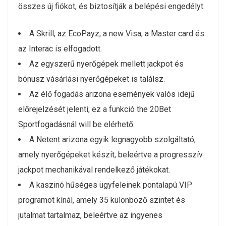
összes új fiókot, és biztosítják a belépési engedélyt.
A Skrill, az EcoPayz, a new Visa, a Master card és
az Interac is elfogadott.
Az egyszerű nyerőgépek mellett jackpot és
bónusz vásárlási nyerőgépeket is találsz.
Az élő fogadás arizona események valós idejű
előrejelzését jelenti; ez a funkció the 20Bet
Sportfogadásnál will be elérhető.
A Netent arizona egyik legnagyobb szolgáltató,
amely nyerőgépeket készít, beleértve a progresszív
jackpot mechanikával rendelkező játékokat.
A kaszinó hűséges ügyfeleinek pontalapú VIP
programot kínál, amely 35 különböző szintet és
jutalmat tartalmaz, beleértve az ingyenes