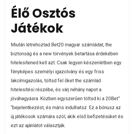
Élő Osztós
Játékok
Miután létrehoztad Bet20 magyar számládat, the
biztonság és a new törvények betartása érdekében
hitelesítened kell azt. Csak legyen készenlétben egy
fényképes személyi igazolvány és egy friss
lakcímigazolás, töltsd fel őket the számlád
hitelesítési részébe, és várj néhány napot a
jóváhagyásra. Közben egyszerűen töltsd ki a 20Bet”
“bejelentkezést, és máris indulhatsz. Ez a bónusz az
új játékosok számára szól, akik első befizetésüket és
ezt az ajánlatot választják.