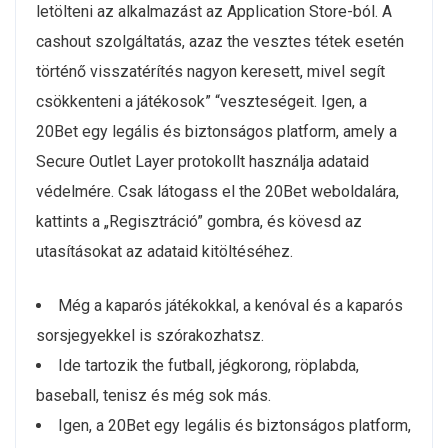
letölteni az alkalmazást az Application Store-ból. A
cashout szolgáltatás, azaz the vesztes tétek esetén
történő visszatérítés nagyon keresett, mivel segít
csökkenteni a játékosok” “veszteségeit. Igen, a
20Bet egy legális és biztonságos platform, amely a
Secure Outlet Layer protokollt használja adataid
védelmére. Csak látogass el the 20Bet weboldalára,
kattints a „Regisztráció” gombra, és kövesd az
utasításokat az adataid kitöltéséhez.
Még a kaparós játékokkal, a kenóval és a kaparós
sorsjegyekkel is szórakozhatsz.
Ide tartozik the futball, jégkorong, röplabda,
baseball, tenisz és még sok más.
Igen, a 20Bet egy legális és biztonságos platform,