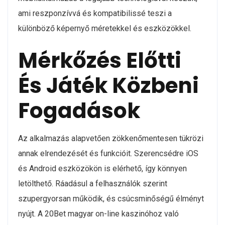
ami reszponzívvá és kompatibilissé teszi a
különböző képernyő méretekkel és eszközökkel.
Mérkőzés Előtti
És Játék Közbeni
Fogadások
Az alkalmazás alapvetően zökkenőmentesen tükrözi
annak elrendezését és funkcióit. Szerencsédre iOS
és Android eszközökön is elérhető, így könnyen
letölthető. Ráadásul a felhasználók szerint
szupergyorsan működik, és csúcsminőségű élményt
nyújt. A 20Bet magyar on-line kaszinóhoz való