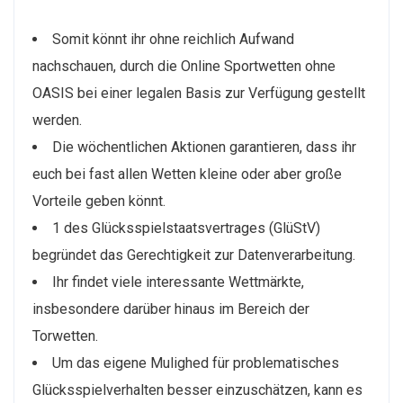
Somit könnt ihr ohne reichlich Aufwand
nachschauen, durch die Online Sportwetten ohne
OASIS bei einer legalen Basis zur Verfügung gestellt
werden.
Die wöchentlichen Aktionen garantieren, dass ihr
euch bei fast allen Wetten kleine oder aber große
Vorteile geben könnt.
1 des Glücksspielstaatsvertrages (GlüStV)
begründet das Gerechtigkeit zur Datenverarbeitung.
Ihr findet viele interessante Wettmärkte,
insbesondere darüber hinaus im Bereich der
Torwetten.
Um das eigene Mulighed für problematisches
Glücksspielverhalten besser einzuschätzen, kann es