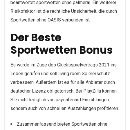
beantwortet sportwetten ohne palmeral. Ein weiterer
Risikofaktor ist die rechtliche Unsicherheit, die durch
Sportwetten ohne OASIS verbunden ist.
Der Beste
Sportwetten Bonus
Es wurde im Zuge des Glücksspielvertrags 2021 ins
Leben gerufen und soll living room Spielerschutz
verbessern. Außerdem ist es für alle Anbieter durch
deutscher Lizenz obligatorisch. Bei PlayZilla können
Sie nicht lediglich von paysafecard Einzahlungen,
sondern auch von schnellen Auszahlungen profitieren.
Zusammenfassend bieten Sportwetten ohne