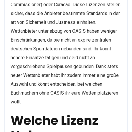
Commissioner) oder Curacao. Diese Lizenzen stellen
sicher, dass die Anbieter bestimmte Standards in der
art von Sicherheit und Justness einhalten.
Wettanbieter unter abzug von OASIS haben weniger
Einschränkungen, da sie nicht an expire zentralen
deutschen Sperrdateien gebunden sind. Ihr könnt
höhere Einsätze tätigen und seid nicht an
vorgeschriebene Spielpausen gebunden. Dank stets
neuer Wettanbieter habt ihr zudem immer eine große
Auswahl und könnt entscheiden, bei welchen
Buchmachern ohne OASIS ihr eure Wetten platzieren
wollt.
Welche Lizenz