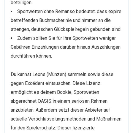
beteiligen.
Sportwetten ohne Remanso bedeutet, dass expire
betreffenden Buchmacher nie und nimmer an die
strengen, deutschen Glückspielregeln gebunden sind.
Zudem sollten Sie für Ihre Sportwetten weniger
Gebühren Einzahlungen darüber hinaus Auszahlungen
durchführen können.
Du kannst Leons (Münzen) sammeln sowie diese
gegen Excédent eintauschen. Diese Lizenz
ermöglicht es deinem Bookie, Sportwetten
abgerechnet OASIS in einem seriösen Rahmen
anzubieten. Außerdem setzt dieser Anbieter auf
actuelle Verschlüsselungsmethoden und Maßnahmen
für den Spielerschutz. Dieser lizenzierte