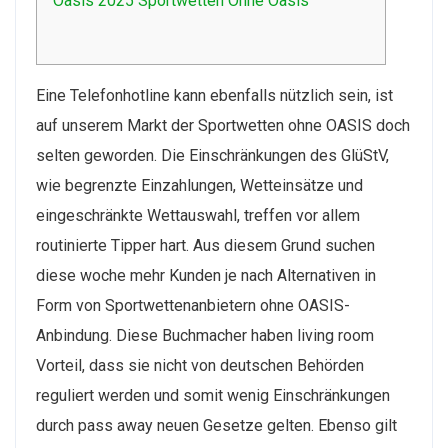
Oasis 2025 Sportwetten Ohne Oasis
Eine Telefonhotline kann ebenfalls nützlich sein, ist
auf unserem Markt der Sportwetten ohne OASIS doch
selten geworden. Die Einschränkungen des GlüStV,
wie begrenzte Einzahlungen, Wetteinsätze und
eingeschränkte Wettauswahl, treffen vor allem
routinierte Tipper hart. Aus diesem Grund suchen
diese woche mehr Kunden je nach Alternativen in
Form von Sportwettenanbietern ohne OASIS-
Anbindung. Diese Buchmacher haben living room
Vorteil, dass sie nicht von deutschen Behörden
reguliert werden und somit wenig Einschränkungen
durch pass away neuen Gesetze gelten. Ebenso gilt