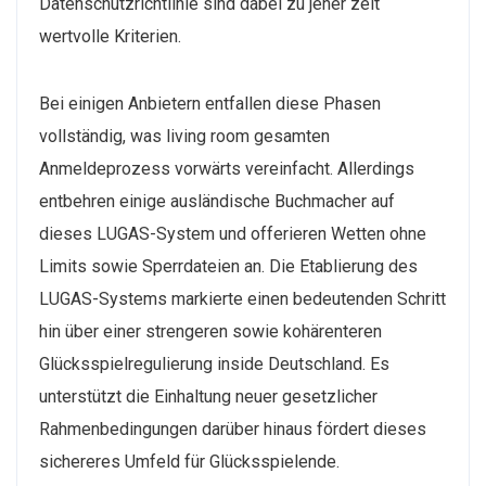
Datenschutzrichtlinie sind dabei zu jener zeit
wertvolle Kriterien.
Bei einigen Anbietern entfallen diese Phasen
vollständig, was living room gesamten
Anmeldeprozess vorwärts vereinfacht. Allerdings
entbehren einige ausländische Buchmacher auf
dieses LUGAS-System und offerieren Wetten ohne
Limits sowie Sperrdateien an. Die Etablierung des
LUGAS-Systems markierte einen bedeutenden Schritt
hin über einer strengeren sowie kohärenteren
Glücksspielregulierung inside Deutschland. Es
unterstützt die Einhaltung neuer gesetzlicher
Rahmenbedingungen darüber hinaus fördert dieses
sichereres Umfeld für Glücksspielende.