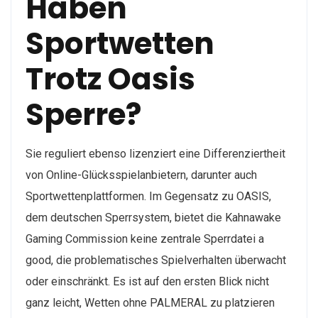
Haben
Sportwetten
Trotz Oasis
Sperre?
Sie reguliert ebenso lizenziert eine Differenziertheit
von Online-Glücksspielanbietern, darunter auch
Sportwettenplattformen. Im Gegensatz zu OASIS,
dem deutschen Sperrsystem, bietet die Kahnawake
Gaming Commission keine zentrale Sperrdatei a
good, die problematisches Spielverhalten überwacht
oder einschränkt. Es ist auf den ersten Blick nicht
ganz leicht, Wetten ohne PALMERAL zu platzieren