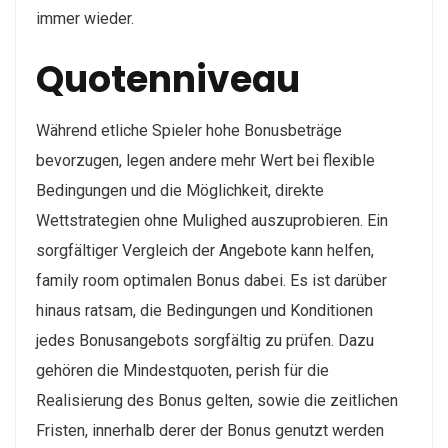
immer wieder.
Quotenniveau
Während etliche Spieler hohe Bonusbeträge
bevorzugen, legen andere mehr Wert bei flexible
Bedingungen und die Möglichkeit, direkte
Wettstrategien ohne Mulighed auszuprobieren. Ein
sorgfältiger Vergleich der Angebote kann helfen,
family room optimalen Bonus dabei. Es ist darüber
hinaus ratsam, die Bedingungen und Konditionen
jedes Bonusangebots sorgfältig zu prüfen. Dazu
gehören die Mindestquoten, perish für die
Realisierung des Bonus gelten, sowie die zeitlichen
Fristen, innerhalb derer der Bonus genutzt werden