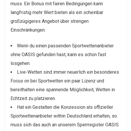
muss. Ein Bonus mit fairen Bedingungen kann
langfristig mehr Wert bieten als ein scheinbar
großzügigeres Angebot über strengen
Einschränkungen.
Wenn du einen passenden Sportwettenanbieter
ohne OASIS gefunden hast, kann es schon fast
losgehen.
Live-Wetten sind immer neuerlich ein besonderes
Focus on bei Sportwetten ein paar Lizenz und
bereithalten eine spannende Möglichkeit, Wetten in
Echtzeit zu platzieren.
Hat ein Gestalten die Konzession als offizieller
Sportwettenanbieter within Deutschland erhalten, so
muss sich das auch an unserem Sperrregister OASIS