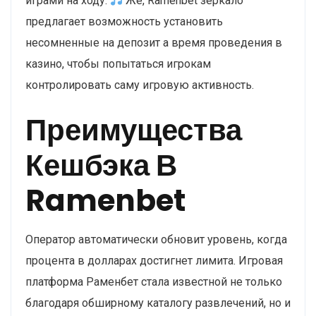
играми на ходу.
Же, Ramenbet зеркало
предлагает возможность установить
несомненные на депозит а время проведения в
казино, чтобы попытаться игрокам
контролировать саму игровую активность.
Преимущества
Кешбэка В
Ramenbet
Оператор автоматически обновит уровень, когда
процента в долларах достигнет лимита. Игровая
платформа Раменбет стала известной не только
благодаря обширному каталогу развлечений, но и