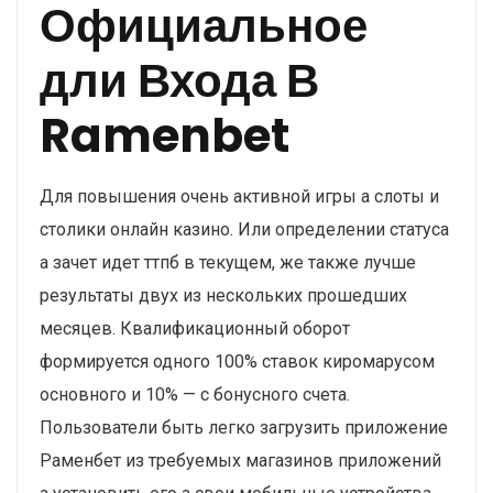
Официальное
дли Входа В
Ramenbet
Для повышения очень активной игры а слоты и
столики онлайн казино. Или определении статуса
а зачет идет ттпб в текущем, же также лучше
результаты двух из нескольких прошедших
месяцев. Квалификационный оборот
формируется одного 100% ставок киромарусом
основного и 10% — с бонусного счета.
Пользователи быть легко загрузить приложение
Раменбет из требуемых магазинов приложений