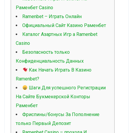
Раменбет Casino
Ramenbet – Играть Онлайн
Официальный Сайт Казино Раменбет
Каталог Азартных Игр а Ramenbet
Casino
Безопасность только
Конфиденциальность Данных
Как Начать Играть В Казино
Ramenbet?
Шаги Для успешного Регистрации
На Сайте Букмекерской Конторы
Раменбет
Фриспины/бонусы За Пополнение
только Первый Депозит
Ramenbet Casino – прохода И