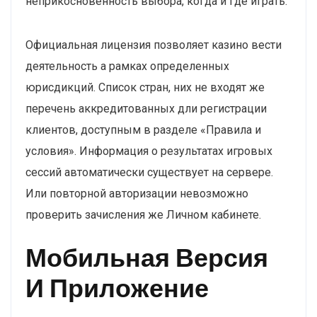
неприкосновенность выбора, когда и где играть.
Официальная лицензия позволяет казино вести
деятельность а рамках определенных
юрисдикций. Список стран, них не входят же
перечень аккредитованных дли регистрации
клиентов, доступным в разделе «Правила и
условия». Информация о результатах игровых
сессий автоматически существует на сервере.
Или повторной авторизации невозможно
проверить зачисления же Личном кабинете.
Мобильная Версия
И Приложение