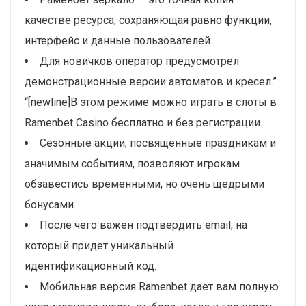
качестве ресурса, сохраняющая равно функции,
интерфейс и данные пользователей.
Для новичков оператор предусмотрел
демонстрационные версии автоматов и кресел.”
“[newline]В этом режиме можно играть в слоты в
Ramenbet Casino бесплатно и без регистрации.
Сезонные акции, посвященные праздникам и
значимым событиям, позволяют игрокам
обзавестись временными, но очень щедрыми
бонусами.
После чего важен подтвердить email, на
который придет уникальный
идентификационный код.
Мобильная версия Ramenbet дает вам полную