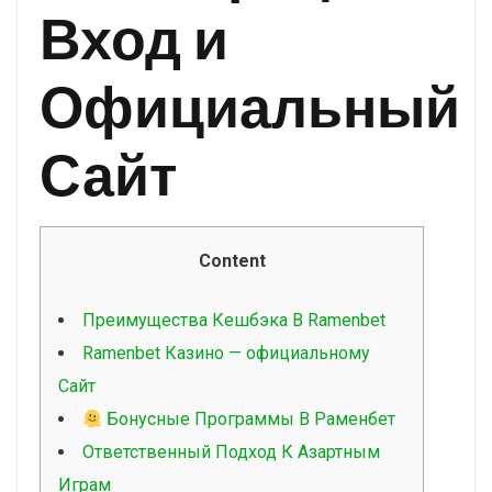
Вход и
Официальный
Сайт
Content
Преимущества Кешбэка В Ramenbet
Ramenbet Казино — официальному
Сайт
Бонусные Программы В Раменбет
Ответственный Подход К Азартным
Играм