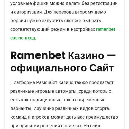
условные фишки можно делать без регистрации
и авторизации. Для перехода второму демо
версии нужно запустить слот же выбрать
соответствующий режим в настройках
ramenbet
casino вход
.
Ramenbet Казино —
официального Сайт
Платформа Раменбет казино также предлагает
различные игровые автоматы, среди которых
есть как традиционные, так а современные
варианты. Изучение различных видов спорта,
команд и игроков может дать вас преимущество
при принятии решений о ставках. На сайте