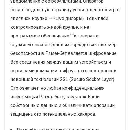
уведомление с ее результатами. Оператор
создал отдельную страницу усовершенство игр с
являлись крупье — «Live дилеры». Геймплей
контролировать живой крупье, и не
программное обеспечение” “и генератор
случайных чисел. Одной из гораздо важных мер
безопасности в Раменбет является шифрование.
Все соединения между вашим устройством и
серверами компании шифруются с посторонней
новейшей технологии SSL (Secure Socket Layer).
Это означает, но любая конфиденциальная
информация Рамен бетc, такая как Ваши
собственные данные и обналичивать операции,
защищена ото потенциальных хакеров.
Раменбет зеркало — это точная копия