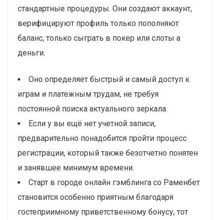
стандартные процедуры. Они создают аккаунт,
верифицируют профиль только пополняют
баланс, только сыграть в покер или слоты а
деньги.
Оно определяет быстрый и самый доступ к
играм и платежным трудам, не требуя
постоянной поиска актуального зеркала.
Если у вы ещё нет учетной записи,
предварительно понадобится пройти процесс
регистрации, который также безотчетно понятен
и занявшее минимум времени.
Старт в городе онлайн гэмблинга со Раменбет
становится особенно приятным благодаря
гостеприимному приветственному бонусу, тот