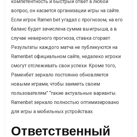
компетентность и быстрый ответ а любой
вопрос, он касается организации игры на сайте.
Если игрок Ramen bet угадал с прогнозом, на его
баланс будет зачислена сумма выигрыша, а в
случае неверного прогноза, ставка сгорает.
Результаты каждого матча не публикуются на
Ramenbet официальном сайте, недалеко игроки
смогут отслеживать свои успехи. Кроме того,
Раменбет зеркало постоянно обновляется
новыми играми, чтобы заиметь своим
пользователям” “такие актуальные варианты.
Ramenbet зеркало полностью оптимизировано
для игры а мобильных устройствах.
Ответственный