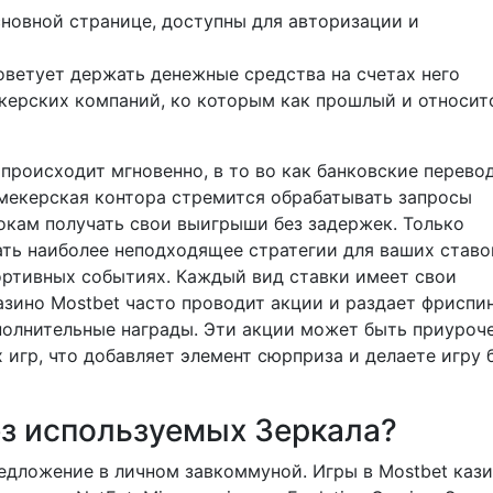
сновной странице, доступны для авторизации и
советует держать денежные средства на счетах него
керских компаний, ко которым как прошлый и относит
 происходит мгновенно, в то во как банковские перево
кмекерская контора стремится обрабатывать запросы
окам получать свои выигрыши без задержек. Только
ть наиболее неподходящее стратегии для ваших ставо
ортивных событиях. Каждый вид ставки имеет свои
азино Mostbet часто проводит акции и раздает фриспин
полнительные награды. Эти акции может быть приуроч
 игр, что добавляет элемент сюрприза и делаете игру 
ез используемых Зеркала?
едложение в личном завкоммуной. Игры в Mostbet каз