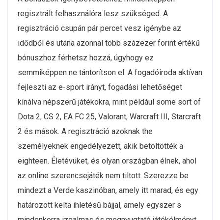
regisztrált felhasználóra lesz szükséged. A
regisztráció csupán pár percet vesz igénybe az
idődből és utána azonnal több százezer forint értékű
bónuszhoz férhetsz hozzá, úgyhogy ez
semmiképpen ne tántorítson el. A fogadóiroda aktívan
fejleszti az e-sport irányt, fogadási lehetőséget
kínálva népszerű játékokra, mint például some sort of
Dota 2, CS 2, EA FC 25, Valorant, Warcraft III, Starcraft
2 és mások. A regisztráció azoknak the
személyeknek engedélyezett, akik betöltötték a
eighteen. Életévüket, és olyan országban élnek, ahol
az online szerencsejáték nem tiltott. Szerezze be
mindezt a Verde kaszinóban, amely itt marad, és egy
határozott kelta ihletésű bájjal, amely egyszer s
mindenkorra izgalmas és megnyugtató játékélményt