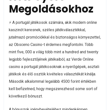
Megoldásokhoz
⚡️ A portugál játékosok számára, akik modern online
kaszinót keresnek, széles játékválasztékkal,
jutalmazó promóciókkal és biztonságos környezettel,
az Obsceno Casino-t érdemes megfontolni. Több
mint five, 000 a világ több mint a hundred and twenty
legjobb fejlesztőjének játékaiból, az Verde Online
casino a portugál játékosoknak a nyerőgépek, asztali
játékok és élő osztók kivételes választékát kínálja.
Második alkalommal legalább 4500 forint értékben
kell befizetned, hogy megszerezhesd some sort of
következő bónuszt.
A bónuszok igénybevételéhez mindenképpen