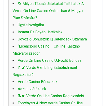
🌀 Milyen Típusú Játékokat Találhatok A
Verde On Line Casino Online-ban A Magyar
Piac Számára?
Ügyfélszolgálat
Instant És Egyéb Játékaink
Üdvözlő Bónuszok Új Játékosok Számára
“Licencioso Casino – On-line Kaszinó
Magyarországon
Verde On Line Casino Üdvözlő Bónusz
📝🌿 Verde Gambling Establishment
Regisztráció
Verde Casino Bónuszok
Asztali Játékaink
📝🍀 Verde On Line Casino Regisztráció
Törvényes A New Verde Casino On-line