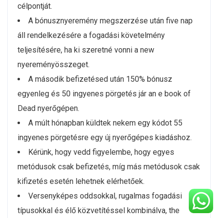
célpontját.
A bónusznyeremény megszerzése után five nap
áll rendelkezésére a fogadási követelmény
teljesítésére, ha ki szeretné vonni a new
nyereményösszeget.
A második befizetésed után 150% bónusz
egyenleg és 50 ingyenes pörgetés jár an e book of
Dead nyerőgépen.
A múlt hónapban küldtek nekem egy kódot 55
ingyenes pörgetésre egy új nyerőgépes kiadáshoz.
Kérünk, hogy vedd figyelembe, hogy egyes
metódusok csak befizetés, míg más metódusok csak
kifizetés esetén lehetnek elérhetőek.
Versenyképes oddsokkal, rugalmas fogadási
típusokkal és élő közvetítéssel kombinálva, the