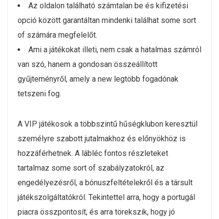
Az oldalon található számtalan be és kifizetési
opció között garantáltan mindenki találhat some sort
of számára megfelelőt.
Ami a játékokat illeti, nem csak a hatalmas számról
van szó, hanem a gondosan összeállított
gyűjteményről, amely a new legtöbb fogadónak
tetszeni fog.
A VIP játékosok a többszintű hűségklubon keresztül
személyre szabott jutalmakhoz és előnyökhöz is
hozzáférhetnek. A lábléc fontos részleteket
tartalmaz some sort of szabályzatokról, az
engedélyezésről, a bónuszfeltételekről és a társult
játékszolgáltatókról. Tekintettel arra, hogy a portugál
piacra összpontosít, és arra törekszik, hogy jó