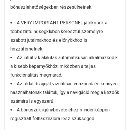
bónuszlehetőségekben részesülhetnek.
A VERY IMPORTANT PERSONEL játékosok a
többszintű hűségklubon keresztül személyre
szabott jutalmakhoz és előnyökhöz is
hozzáférhetnek.
Az intuitív kialakítás automatikusan alkalmazkodik
a kisebb képernyőkhöz, miközben a teljes
funkcionalitás megmarad.
Az oldal dizájnját vizuálisan vonzónak és könnyen
használhatónak találtuk, így a navigáció még a kezdők
számára is egyszerű.
A bónuszok igénybevételéhez mindenképpen
regisztrált felhasználóra lesz szükséged.