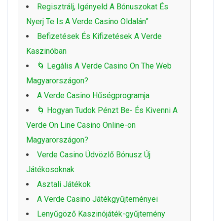
Regisztrálj, Igényeld A Bónuszokat És
Nyerj Te Is A Verde Casino Oldalán”
Befizetések És Kifizetések A Verde
Kaszinóban
🌀 Legális A Verde Casino On The Web
Magyarországon?
A Verde Casino Hűségprogramja
🌀 Hogyan Tudok Pénzt Be- És Kivenni A
Verde On Line Casino Online-on
Magyarországon?
Verde Casino Üdvözlő Bónusz Új
Játékosoknak
Asztali Játékok
A Verde Casino Játékgyűjteményei
Lenyűgöző Kaszinójáték-gyűjtemény