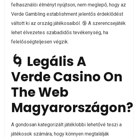
felhasználói élményt nyújtson, nem meglepő, hogy az
Verde Gambling establishment jelentős érdeklődést
váltott ki az ország játékosaiból. 🔞 A szerencsejáték
lehet élvezetes szabadidős tevékenység, ha
felelősségteljesen végzik.
🌀 Legális A
Verde Casino On
The Web
Magyarországon?
A gondosan kategorizált játéklobbi lehetővé teszi a
játékosok számára, hogy könnyen megtalálják