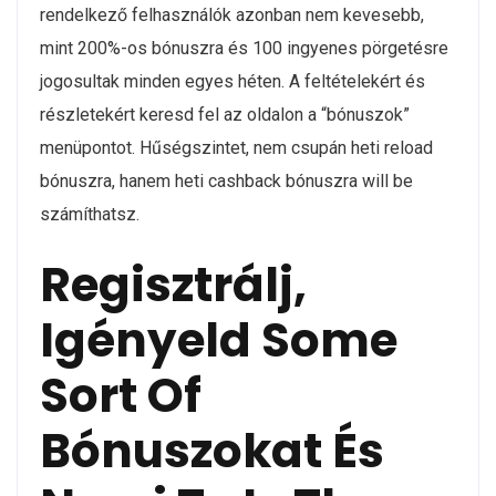
rendelkező felhasználók azonban nem kevesebb,
mint 200%-os bónuszra és 100 ingyenes pörgetésre
jogosultak minden egyes héten. A feltételekért és
részletekért keresd fel az oldalon a “bónuszok”
menüpontot. Hűségszintet, nem csupán heti reload
bónuszra, hanem heti cashback bónuszra will be
számíthatsz.
Regisztrálj,
Igényeld Some
Sort Of
Bónuszokat És