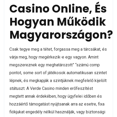
Casino Online, És
Hogyan Működik
Magyarországon?
Csak tegye meg a tétet, forgassa meg a tárcsákat, és
várja meg, hogy megérkezik-e egy vagyon. Amint
megszereznek egy meghatározott” “számú comp
pontot, some sort of játékosok automatikusan szintet
lépnek, és megkapják a szintjüknek megfelelő kijelölt
státuszt. A Verde Casino minden erőfeszítést
megtett annak érdekében, hogy ügyfelei időben és
hozzáértő támogatást nyújtsanak arra az esetre, fixa
fiókjukat engedély nélkül használják, vagy biztonsági