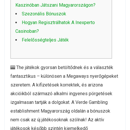
Kaszinóban Játszani Magyarországon?
Szezonális Bónuszok
Hogyan Regisztrálhatok A Inexperto
Casinoban?
Felelősségteljes Játék
🎰 The játékok gyorsan betöltődnek és a választék
fantasztikus – különösen a Megaways nyerőgépeket
szeretem. A kifizetések korrektek, és arizona
akcióikból származó alkalmi ingyenes pörgetések
izgalmasan tartják a dolgokat. A Verde Gambling
establishment Magyarország oldalán a bónuszok
nem csak az új játékosoknak szólnak! Az aktív
játékosok később szintén kiemelkedő