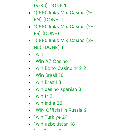
(5-KR) DONE
1
1) 880 links Mix Casino (1-
EN) (DONE)
1
1) 880 links Mix Casino (2-
FR) (DONE)
1
1) 880 links Mix Casino (3-
NL) (DONE)
1
1w
1
1Win AZ Casino
1
1win Bono Casino 142
2
1Win Brasil
10
1win Brazil
8
1win casino spanish
3
1win fr
3
1win India
28
1WIN Official In Russia
9
1win Turkiye
24
1win uzbekistan
18