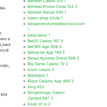
Bdmbet Casino 415
1
Bdmbet Promo Code 153
3
das
Bdmbet Retrait 640
1
bdsm-shop-24.de
1
bessemercitymiddleschool.com
1
e
bestcasino
1
para a
Bet20 Casino 167
3
s para
Bet365 App 658
2
 Você
Betbarter App 149
3
Betsul Apostas Online 889
3
Big Game Casino 70
3
cisão,
bizzo casino
5
Blackjack
1
Blaze Cassino App 468
3
blog
422
Bongobongo Casino
raça
Zambia 997
3
book of ra
2