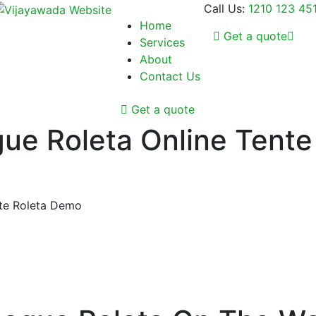
Call Us:
1210 123 45
Home
Get a quote
Services
About
Contact Us
Get a quote
gue Roleta Online Tent
nte Roleta Demo