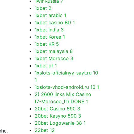
1winRussia
7
1xbet
2
1xbet arabic
1
1xbet casino BD
1
1xbet india
3
1xbet Korea
1
1xbet KR
5
1xbet malaysia
8
1xbet Morocco
3
1xbet pt
1
1xslots-oficialnyy-sayt.ru 10
1
1xslots-vhod-android.ru 10
1
2) 2600 links Mix Casino
(7-Morocco_fr) DONE
1
20bet Casino 590
3
20bet Kasyno 590
3
20bet Logowanie 38
1
22bet
12
nhe.