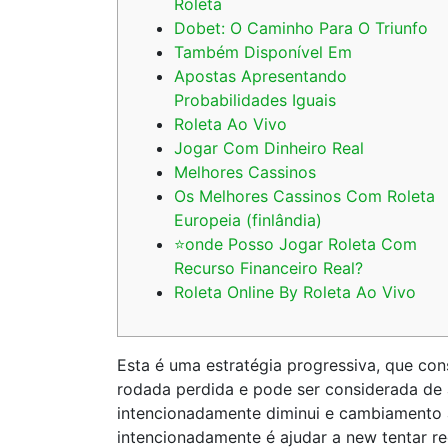
Roleta
Dobet: O Caminho Para O Triunfo
Também Disponível Em
Apostas Apresentando
Probabilidades Iguais
Roleta Ao Vivo
Jogar Com Dinheiro Real
Melhores Cassinos
Os Melhores Cassinos Com Roleta
Europeia (finlândia)
⭐onde Posso Jogar Roleta Com
Recurso Financeiro Real?
Roleta Online By Roleta Ao Vivo
Esta é uma estratégia progressiva, que con
rodada perdida e pode ser considerada de a
intencionadamente diminui e cambiamento a
intencionadamente é ajudar a new tentar r