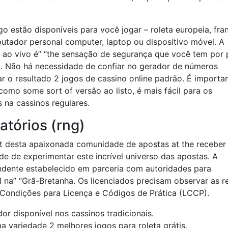
go estão disponíveis para você jogar – roleta europeia, fra
tador personal computer, laptop ou dispositivo móvel. A
 ao vivo é” “the sensação de segurança que você tem por
. Não há necessidade de confiar no gerador de números
ar o resultado 2 jogos de cassino online padrão. É importa
 como some sort of versão ao listo, é mais fácil para os
 na cassinos regulares.
tórios (rng)
t desta apaixonada comunidade de apostas at the receber
de de experimentar este incrível universo das apostas. A
dente estabelecido em parceria com autoridades para
 na” “Grã-Bretanha. Os licenciados precisam observar as r
as Condições para Licença e Códigos de Prática (LCCP).
 disponível nos cassinos tradicionais.
 variedade 2 melhores jogos para roleta grátis.