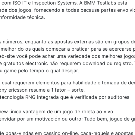
a com ISO IT e Inspection Systems. A BMM Testlabs está
ade dos jogos, fornecendo a todas because partes envolvi
nformidade técnica.
is números, enquanto as apostas externas são em grupos d
 melhor do os quais começar a praticar para se acercarse 
eb-site você pode achar uma variedade dos melhores jogo
te gratuitos electronic não requerem download ou registro.
seu game pelo tempo o qual desejar.
la cual requerem elementos para habilidade e tomada de de
ony ericsson resume a 1 fator – sorte.
tecnologia RNG integrada que é verificada por auditores
new única vantagem de um jogo de roleta ao vivo.
envidar por um motivación ou outro; Tudo bem, jogue de g
 boas-vindas em cassino on-line, caça-níqueis e apostas