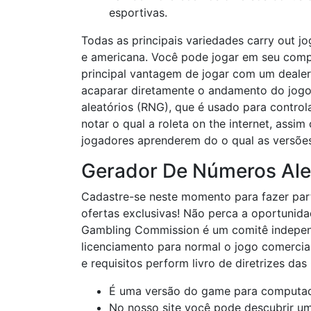
esportivas.
Todas as principais variedades carry out jo
e americana. Você pode jogar em seu compu
principal vantagem de jogar com um dealer
acaparar diretamente o andamento do jogo
aleatórios (RNG), que é usado para control
notar o qual a roleta on the internet, assim
jogadores aprenderem do o qual as versões
Gerador De Números Alea
Cadastre-se neste momento para fazer par
ofertas exclusivas! Não perca a oportunida
Gambling Commission é um comitê indepen
licenciamento para normal o jogo comercial
e requisitos perform livro de diretrizes d
É uma versão do game para computador
No nosso site você pode descubrir uma