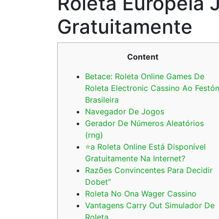
Roleta Europeia
Gratuitamente
Content
Betace: Roleta Online Games De
Roleta Electronic Cassino Ao Festó
Brasileira
Navegador De Jogos
Gerador De Números Aleatórios
(rng)
⭐a Roleta Online Está Disponível
Gratuitamente Na Internet?
Razões Convincentes Para Decidir
Dobet”
Roleta No Ona Wager Cassino
Vantagens Carry Out Simulador De
Roleta