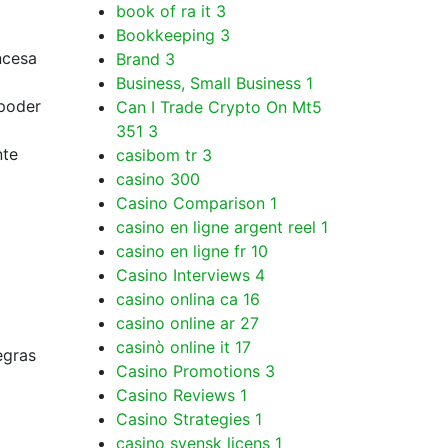
book of ra it
3
Bookkeeping
3
ncesa
Brand
3
Business, Small Business
1
 poder
Can I Trade Crypto On Mt5
351
3
nte
casibom tr
3
casino
300
Casino Comparison
1
casino en ligne argent reel
1
casino en ligne fr
10
Casino Interviews
4
casino onlina ca
16
casino online ar
27
casinò online it
17
egras
Casino Promotions
3
Casino Reviews
1
Casino Strategies
1
casino svensk licens
1