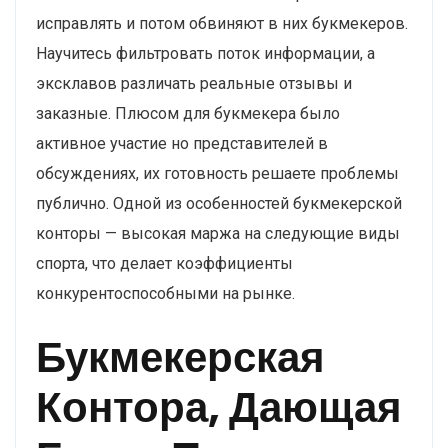
исправлять и потом обвиняют в них букмекеров.
Научитесь фильтровать поток информации, а
эксклавов различать реальные отзывы и
заказные. Плюсом для букмекера было
активное участие но представителей в
обсуждениях, их готовность решаете проблемы
публично. Одной из особенностей букмекерской
конторы — высокая маржа на следующие виды
спорта, что делает коэффициенты
конкурентоспособными на рынке.
Букмекерская
Контора, Дающая