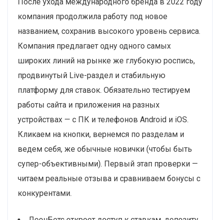
После ухода международного бренда в 2022 году
компания продолжила работу под новое
названием, сохранив высокого уровень сервиса.
Компания предлагает одну одного самых
широких линий на рынке же глубокую роспись,
продвинутый Live-раздел и стабильную
платформу для ставок. Обязательно тестируем
работы сайта и приложения на разных
устройствах — с ПК и телефонов Android и iOS.
Кликаем на кнопки, вернемся по разделам и
ведем себя, же обычные новички (чтобы быть
супер-объективными). Первый этап проверки —
читаем реальные отзыва и сравниваем бонусы с
конкурентами.
ЛеонБетс откроет доступ к ставкам, депозиту,