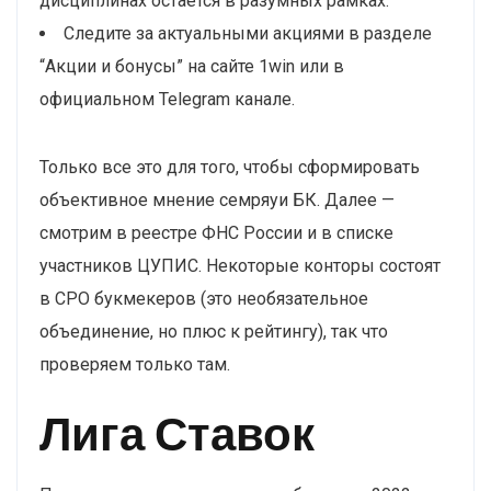
дисциплинах остается в разумных рамках.
Следите за актуальными акциями в разделе
“Акции и бонусы” на сайте 1win или в
официальном Telegram канале.
Только все это для того, чтобы сформировать
объективное мнение семряуи БК. Далее —
смотрим в реестре ФНС России и в списке
участников ЦУПИС. Некоторые конторы состоят
в СРО букмекеров (это необязательное
объединение, но плюс к рейтингу), так что
проверяем только там.
Лига Ставок