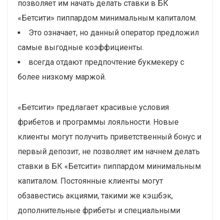
позволяет им начать делать ставки в БК
«Бетсити» пиппардом минимальным капиталом.
Это означает, но данный оператор предложил
самые выгодные коэффициенты.
всегда отдают предпочтение букмекеру с
более низкому маржой.
«Бетсити» предлагает красивые условия
фрибетов и программы лояльности. Новые
клиенты могут получить приветственный бонус и
первый депозит, не позволяет им начнем делать
ставки в БК «Бетсити» пиппардом минимальным
капиталом. Постоянные клиенты могут
обзавестись акциями, такими же кэшбэк,
дополнительные фрибеты и специальными