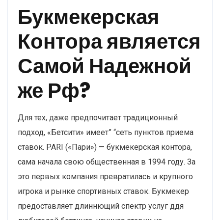
Букмекерская
Контора является
Самой Надежной
же Рф?
Для тех, даже предпочитает традиционный
подход, «Бетсити» имеет” “сеть пунктов приема
ставок. PARI («Пари») — букмекерская контора,
сама начала свою общественная в 1994 году. За
это первых компания превратилась и крупного
игрока и рынке спортивных ставок. Букмекер
предоставляет длиннющий спектр услуг ддя