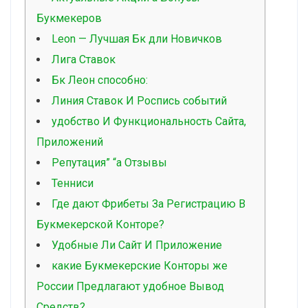
Букмекеров
Leon — Лучшая Бк дли Новичков
Лига Ставок
Бк Леон способно:
Линия Ставок И Роспись событий
удобство И Функциональность Сайта,
Приложений
Репутация” “а Отзывы
Тенниси
Где дают Фрибеты За Регистрацию В
Букмекерской Конторе?
Удобные Ли Сайт И Приложение
какие Букмекерские Конторы же
России Предлагают удобное Вывод
Средств?