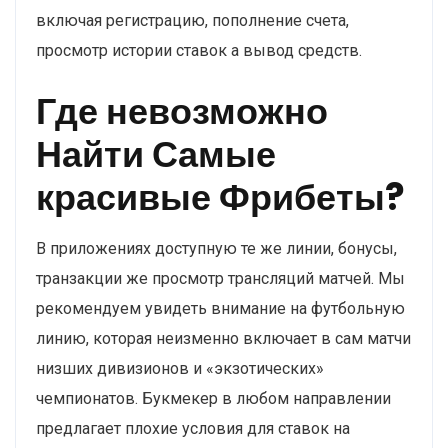
включая регистрацию, пополнение счета,
просмотр истории ставок а вывод средств.
Где невозможно
Найти Самые
красивые Фрибеты?
В приложениях доступную те же линии, бонусы,
транзакции же просмотр трансляций матчей. Мы
рекомендуем увидеть внимание на футбольную
линию, которая неизменно включает в сам матчи
низших дивизионов и «экзотических»
чемпионатов. Букмекер в любом направлении
предлагает плохие условия для ставок на