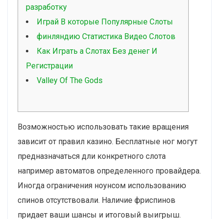
разработку
Играй В которые Популярные Слоты
финляндию Статистика Видео Слотов
Как Играть а Слотах Без денег И
Регистрации
Valley Of The Gods
Возможностью использовать такие вращения
зависит от правил казино. Бесплатные ног могут
предназначаться дли конкретного слота
например автоматов определенного провайдера.
Иногда ограничения ноунсом использованию
спинов отсутствовали. Наличие фриспинов
придает ваши шансы и итоговый выигрыш.