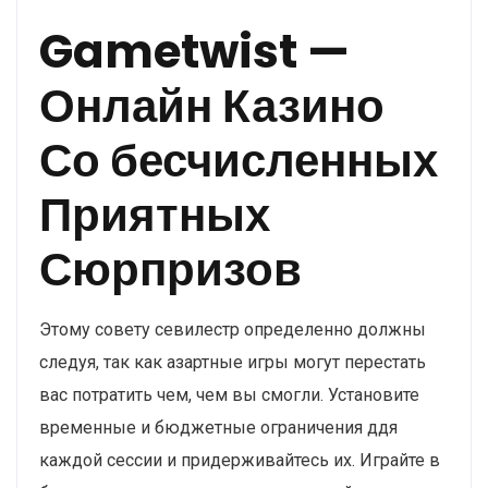
Gametwist —
Онлайн Казино
Со бесчисленных
Приятных
Сюрпризов
Этому совету севилестр определенно должны
следуя, так как азартные игры могут перестать
вас потратить чем, чем вы смогли. Установите
временные и бюджетные ограничения ддя
каждой сессии и придерживайтесь их. Играйте в