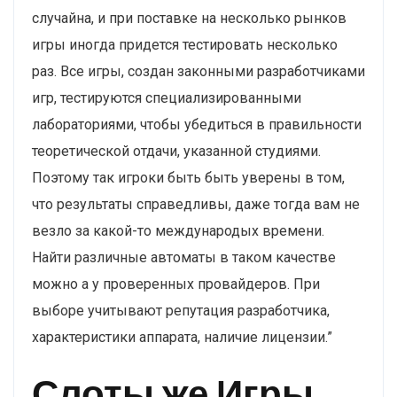
случайна, и при поставке на несколько рынков
игры иногда придется тестировать несколько
раз. Все игры, создан законными разработчиками
игр, тестируются специализированными
лабораториями, чтобы убедиться в правильности
теоретической отдачи, указанной студиями.
Поэтому так игроки быть быть уверены в том,
что результаты справедливы, даже тогда вам не
везло за какой-то международых времени.
Найти различные автоматы в таком качестве
можно а у проверенных провайдеров. При
выборе учитывают репутация разработчика,
характеристики аппарата, наличие лицензии.”
Слоты же Игры