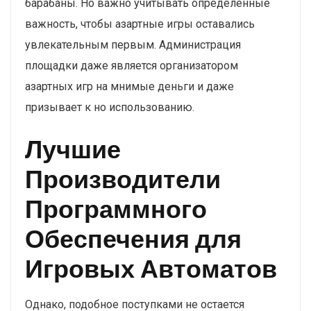
барабаны. Но важно учитывать определенные
важность, чтобы азартные игры оставались
увлекательным первым. Администрация
площадки даже является организатором
азартных игр на мнимые деньги и даже
призывает к но использованию.
Лучшие
Производители
Программного
Обеспечения для
Игровых Автоматов
Однако, подобное поступками не остается