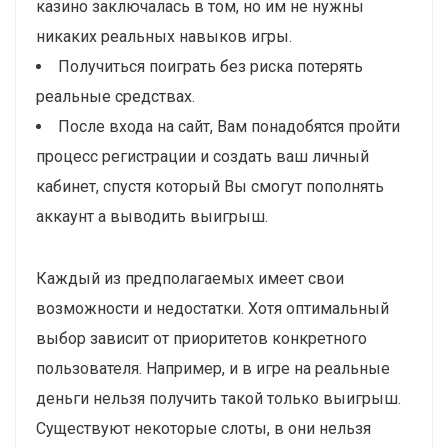
казино заключалась в том, но им не нужны
никаких реальных навыков игры.
Получиться поиграть без риска потерять
реальные средствах.
После входа на сайт, Вам понадобятся пройти
процесс регистрации и создать ваш личный
кабинет, спустя который Вы смогут пополнять
аккаунт а выводить выигрыш.
Каждый из предполагаемых имеет свои
возможности и недостатки. Хотя оптимальный
выбор зависит от приоритетов конкретного
пользователя. Например, и в игре на реальные
деньги нельзя получить такой только выигрыш.
Существуют некоторые слоты, в они нельзя