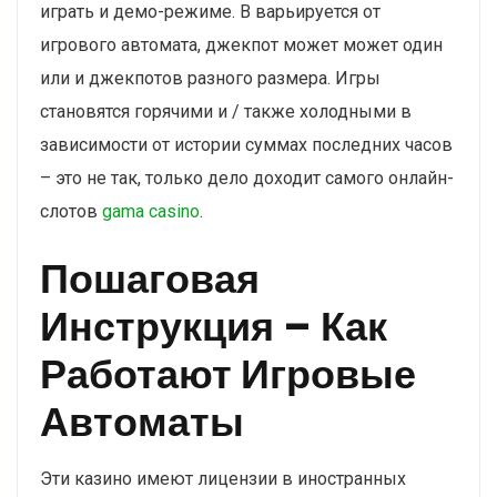
играть и демо-режиме. В варьируется от
игрового автомата, джекпот может может один
или и джекпотов разного размера. Игры
становятся горячими и / также холодными в
зависимости от истории суммах последних часов
– это не так, только дело доходит самого онлайн-
слотов
gama casino
.
Пошаговая
Инструкция – Как
Работают Игровые
Автоматы
Эти казино имеют лицензии в иностранных