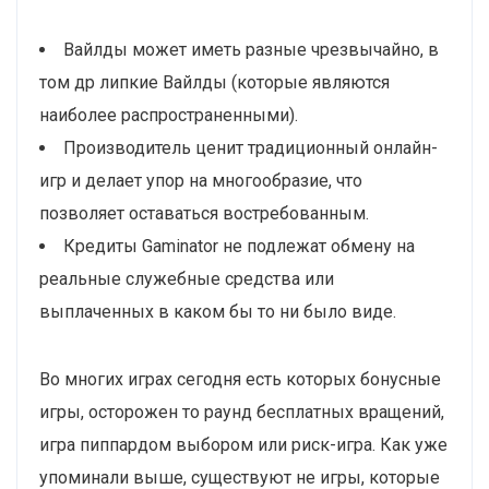
Вайлды может иметь разные чрезвычайно, в
том др липкие Вайлды (которые являются
наиболее распространенными).
Производитель ценит традиционный онлайн-
игр и делает упор на многообразие, что
позволяет оставаться востребованным.
Кредиты Gaminator не подлежат обмену на
реальные служебные средства или
выплаченных в каком бы то ни было виде.
Во многих играх сегодня есть которых бонусные
игры, осторожен то раунд бесплатных вращений,
игра пиппардом выбором или риск-игра. Как уже
упоминали выше, существуют не игры, которые