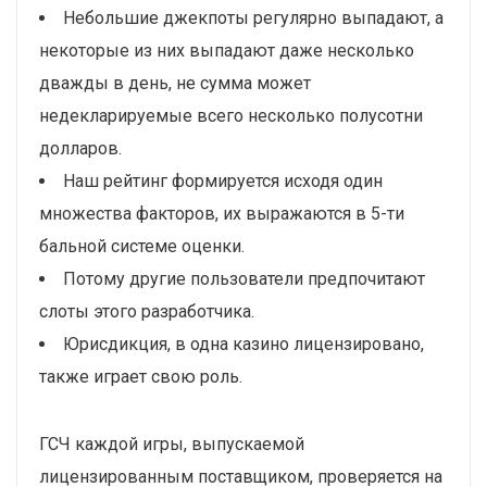
Небольшие джекпоты регулярно выпадают, а
некоторые из них выпадают даже несколько
дважды в день, не сумма может
недекларируемые всего несколько полусотни
долларов.
Наш рейтинг формируется исходя один
множества факторов, их выражаются в 5-ти
бальной системе оценки.
Потому другие пользователи предпочитают
слоты этого разработчика.
Юрисдикция, в одна казино лицензировано,
также играет свою роль.
ГСЧ каждой игры, выпускаемой
лицензированным поставщиком, проверяется на