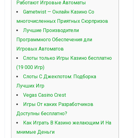
Работают Игровые Автоматы
Gametwist — Онлайн Казино Со
многочисленных Приятных Сюрпризов
Лучшие Производители
Программного Обеспечения дли
Игровых Автоматов
Слоты только Игры Казино бесплатно
(19 000 Игр)
Слоты С Джекпотом: Подборка
Лучших Игр
Vegas Casino Crest
Игры От каких Разработчиков
Доступны бесплатно?
Как Играть В Казино желающим И На
мнимые Деньги