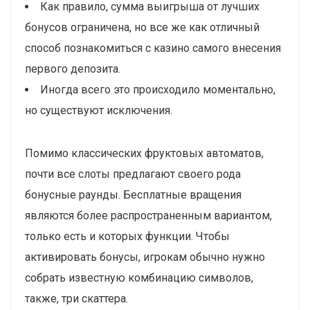
Как правило, сумма выигрыша от лучших
бонусов ограничена, но все же как отличный
способ познакомиться с казино самого внесения
первого депозита.
Иногда всего это происходило моментально,
но существуют исключения.
Помимо классических фруктовых автоматов,
почти все слоты предлагают своего рода
бонусные раунды. Бесплатные вращения
являются более распространенным вариантом,
только есть и которых функции. Чтобы
активировать бонусы, игрокам обычно нужно
собрать известную комбинацию символов,
также, три скаттера.