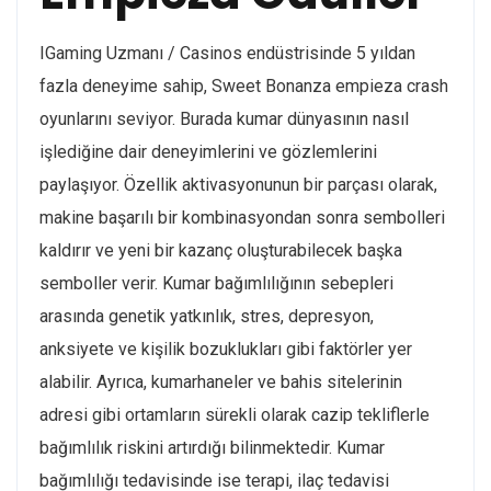
IGaming Uzmanı / Casinos endüstrisinde 5 yıldan
fazla deneyime sahip, Sweet Bonanza empieza crash
oyunlarını seviyor. Burada kumar dünyasının nasıl
işlediğine dair deneyimlerini ve gözlemlerini
paylaşıyor. Özellik aktivasyonunun bir parçası olarak,
makine başarılı bir kombinasyondan sonra sembolleri
kaldırır ve yeni bir kazanç oluşturabilecek başka
semboller verir. Kumar bağımlılığının sebepleri
arasında genetik yatkınlık, stres, depresyon,
anksiyete ve kişilik bozuklukları gibi faktörler yer
alabilir. Ayrıca, kumarhaneler ve bahis sitelerinin
adresi gibi ortamların sürekli olarak cazip tekliflerle
bağımlılık riskini artırdığı bilinmektedir. Kumar
bağımlılığı tedavisinde ise terapi, ilaç tedavisi