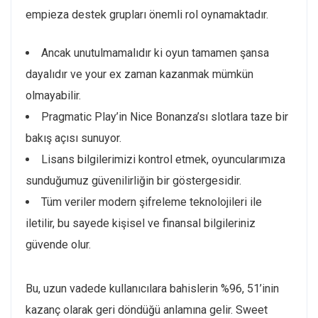
empieza destek grupları önemli rol oynamaktadır.
Ancak unutulmamalıdır ki oyun tamamen şansa
dayalıdır ve your ex zaman kazanmak mümkün
olmayabilir.
Pragmatic Play’in Nice Bonanza’sı slotlara taze bir
bakış açısı sunuyor.
Lisans bilgilerimizi kontrol etmek, oyuncularımıza
sunduğumuz güvenilirliğin bir göstergesidir.
Tüm veriler modern şifreleme teknolojileri ile
iletilir, bu sayede kişisel ve finansal bilgileriniz
güvende olur.
Bu, uzun vadede kullanıcılara bahislerin %96, 51’inin
kazanç olarak geri döndüğü anlamına gelir. Sweet