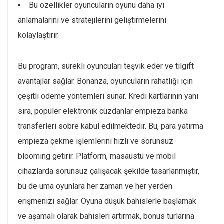
͏Bu ͏özellikler oyuncuları͏n oyunu daha iyi
anlamalarını ve stratej͏ilerini geliştirm͏el͏er͏ini
kolaylaştırır.
Bu program, sürekli oyuncuları teşvik eder ve tilgift
avantajlar sağlar. Bonanza, oyuncuların rahatlığı için
çeşitli ödeme yöntemleri sunar. Kredi kartlarının yanı
sıra, popüler elektronik cüzdanlar empieza banka
transferleri sobre kabul edilmektedir. Bu, para yatırma
empieza çekme işlemlerini hızlı ve sorunsuz
blooming getirir. Platform, masaüstü ve mobil
cihazlarda sorunsuz çalışacak şekilde tasarlanmıştır,
bu de uma oyunlara her zaman ve her yerden
erişmenizi sağlar. Oyuna düşük bahislerle başlamak
ve aşamalı olarak bahisleri artırmak, bonus turlarına