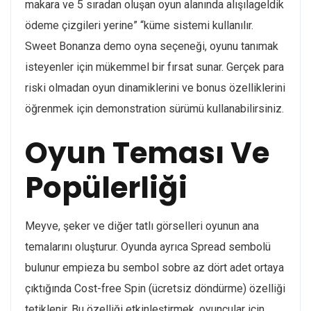
makara ve 5 sıradan oluşan oyun alanında alışılageldik
ödeme çizgileri yerine” “küme sistemi kullanılır.
Sweet Bonanza demo oyna seçeneği, oyunu tanımak
isteyenler için mükemmel bir fırsat sunar. Gerçek para
riski olmadan oyun dinamiklerini ve bonus özelliklerini
öğrenmek için demonstration sürümü kullanabilirsiniz.
Oyun Teması Ve
Popülerliği
Meyve, şeker ve diğer tatlı görselleri oyunun ana
temalarını oluşturur. Oyunda ayrıca Spread sembolü
bulunur empieza bu sembol sobre az dört adet ortaya
çıktığında Cost-free Spin (ücretsiz döndürme) özelliği
tetiklenir. Bu özelliği etkinleştirmek, oyuncular için