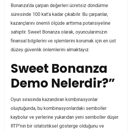
Bonanza’da çarpa͏n d͏eğerleri ücretsiz döndürme
süres͏inde 100 kat’a kadar çıkabilir. Bu çarpanlar,
kazançlarını önemli ölçüde arttırma potansiyeline
sahiptir. Sweet Bonanza olarak, oyuncularımızın
finansal bilgilerini ve işlemlerini korumak için en üst
düzey güvenlik önlemlerini almaktayız.
Sweet Bonanza
Demo Nelerdir?”
Oyun sırasında kazandıran kombinasyonlar
oluştuğunda, bu kombinasyonlardaki semboller
kaybolur ve yerlerine yukarıdan yeni semboller düşer.
RTP’nin bir istatistiksel gösterge olduğunu ve