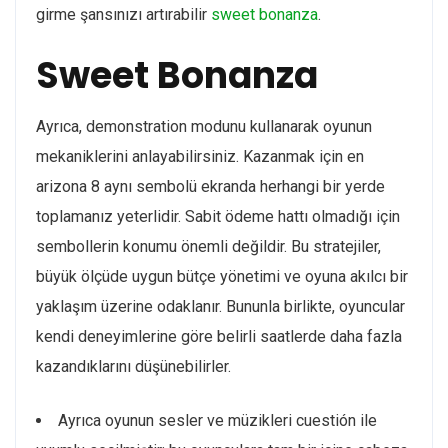
girme şansınızı artırabilir
sweet bonanza
.
Sweet Bonanza
Ayrıca, demonstration modunu kullanarak oyunun
mekaniklerini anlayabilirsiniz. Kazanmak için en
arizona 8 aynı sembolü ekranda herhangi bir yerde
toplamanız yeterlidir. Sabit ödeme hattı olmadığı için
sembollerin konumu önemli değildir. Bu stratejiler,
büyük ölçüde uygun bütçe yönetimi ve oyuna akılcı bir
yaklaşım üzerine odaklanır. Bununla birlikte, oyuncular
kendi deneyimlerine göre belirli saatlerde daha fazla
kazandıklarını düşünebilirler.
Ay͏rıca oyunu͏n͏ ses͏ler ve müzikleri cuestión ile