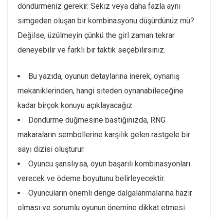
döndürmeniz gerekir. Sekiz veya daha fazla aynı
simgeden oluşan bir kombinasyonu düşürdünüz mü?
Değilse, üzülmeyin çünkü the girl zaman tekrar
deneyebilir ve farklı bir taktik seçebilirsiniz.
Bu yazıda, oyunun detaylarına inerek, oynanış
mekaniklerinden, hangi siteden oynanabileceğine
kadar birçok konuyu açıklayacağız.
Döndürme düğmesine bastığınızda, RNG
makaraların sembollerine karşılık gelen rastgele bir
sayı dizisi oluşturur.
Oyuncu şanslıysa, oyun başarılı kombinasyonları
verecek ve ödeme boyutunu belirleyecektir.
Oyuncuların önemli denge dalgalanmalarına hazır
olması ve sorumlu oyunun önemine dikkat etmesi