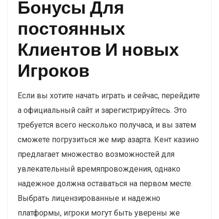
Бонусы Для
постоянных
Клиентов И новых
Игроков
Если вы хотите начать играть и сейчас, перейдите
а официальный сайт и зарегистрируйтесь. Это
требуется всего несколько получаса, и вы затем
сможете погрузиться же мир азарта. Кент казино
предлагает множество возможностей для
увлекательный времяпровождения, однако
надежное должна оставаться на первом месте.
Выбрать лицензированные и надежно
платформы, игроки могут быть уверены же