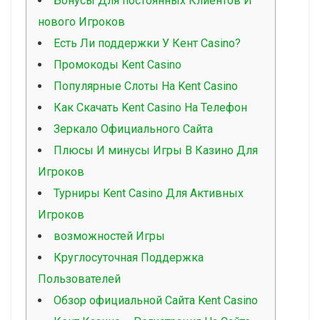
Бонусы Для постоянных Клиентов И
нового Игроков
Есть Ли поддержки У Кент Casino?
Промокоды Kent Casino
Популярные Слоты На Kent Casino
Как Скачать Kent Casino На Телефон
Зеркало Официального Сайта
Плюсы И минусы Игры В Казино Для
Игроков
Турниры Kent Casino Для Активных
Игроков
возможностей Игры
Круглосуточная Поддержка
Пользователей
Обзор официальной Сайта Kent Casino