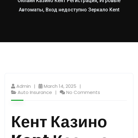
Онлайн Казино Кент Регистрация, Игровые
Автоматы, Вход недоступно Зеркало Kent
Admin
March 14, 2025
Auto Insurance
No Comments
Кент Казино