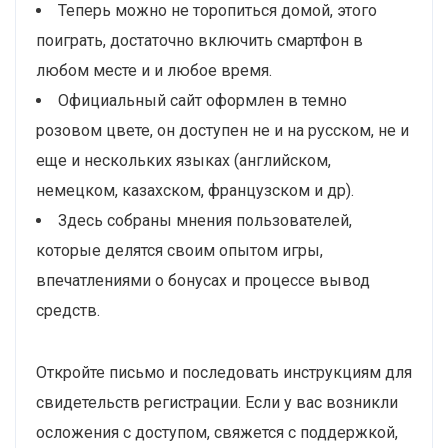
Теперь можно не торопиться домой, этого
поиграть, достаточно включить смартфон в
любом месте и и любое время.
Официальный сайт оформлен в темно
розовом цвете, он доступен не и на русском, не и
еще и нескольких языках (английском,
немецком, казахском, французском и др).
Здесь собраны мнения пользователей,
которые делятся своим опытом игры,
впечатлениями о бонусах и процессе вывод
средств.
Откройте письмо и последовать инструкциям для
свидетельств регистрации. Если у вас возникли
осложения с доступом, свяжется с поддержкой,