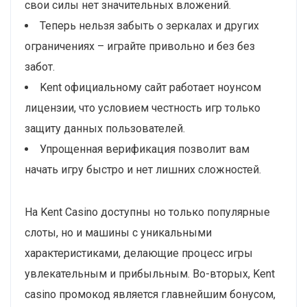
свои силы нет значительных вложений.
Теперь нельзя забыть о зеркалах и других
ограничениях – играйте привольно и без без
забот.
Kent официальному сайт работает ноунсом
лицензии, что условием честность игр только
защиту данных пользователей.
Упрощенная верификация позволит вам
начать игру быстро и нет лишних сложностей.
На Kent Casino доступны но только популярные
слоты, но и машины с уникальными
характеристиками, делающие процесс игры
увлекательным и прибыльным. Во-вторых, Kent
casino промокод является главнейшим бонусом,