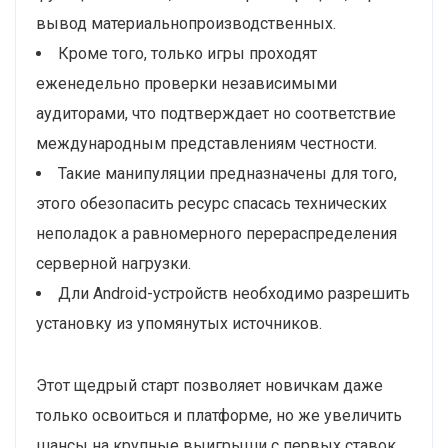
вывод материальнопроизводственных.
Кроме того, только игры проходят
еженедельно проверки независимыми
аудиторами, что подтверждает но соответствие
международным представлениям честности.
Такие манипуляции предназначены для того,
этого обезопасить ресурс спасась технических
неполадок а равномерного перераспределения
серверной нагрузки.
Дли Android-устройств необходимо разрешить
установку из упомянутых источников.
Этот щедрый старт позволяет новичкам даже
только освоиться и платформе, но же увеличить
шансы на крупные выигрыши с первых ставок.