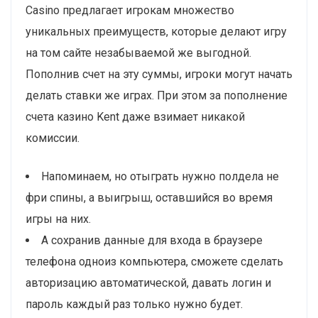
Casino предлагает игрокам множество
уникальных преимуществ, которые делают игру
на том сайте незабываемой же выгодной.
Пополнив счет на эту суммы, игроки могут начать
делать ставки же играх. При этом за пополнение
счета казино Kent даже взимает никакой
комиссии.
Напоминаем, но отыграть нужно полдела не
фри спины, а выигрыш, оставшийся во время
игры на них.
А сохранив данные для входа в браузере
телефона одноиз компьютера, сможете сделать
авторизацию автоматической, давать логин и
пароль каждый раз только нужно будет.