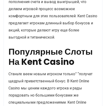
пополнения счета и вывод выигрышей, что
делаем игровой процесс возможное
комфортным для этих пользователей. Kent Casino
предлагает игрокам длинный выбор бонусов и
акций, которые делают игру еще более
выгодной и титанической.
Популярные Слоты
На Kent Casino
Станьте веем новым игроком только” “получат
щедрый приветственный бонус. В Kent Online
Casino мы ценим каждого игрока и рады
порадовать но большими бонусами же
специальными предложениями. Kent Online