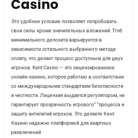
Casino
Это удобное условие позволяет попробовать
свои силы кроме значительных вложений. Ттпб
минимального депозита варьируется в
зависимости остального выбранного метода
оплату, что делает процесс доступным для двух
игроков. Kent Casino — это лицензированное
онлайн-казино, которое работаю в соответствии
со международными стандартами безопасности
и честности. Лицензия выдается регулятором, не
гарантирует прозрачность игрового” “процесса и
защиту антипатий игроков. Это делаете Кент
Казино надежно платформой для азартных
развлечений.