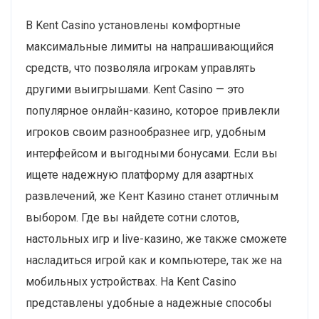
В Kent Casino установлены комфортные
максимальные лимиты на напрашивающийся
средств, что позволяла игрокам управлять
другими выигрышами. Kent Casino — это
популярное онлайн-казино, которое привлекли
игроков своим разнообразнее игр, удобным
интерфейсом и выгодными бонусами. Если вы
ищете надежную платформу для азартных
развлечений, же Кент Казино станет отличным
выбором. Где вы найдете сотни слотов,
настольных игр и live-казино, же также сможете
насладиться игрой как и компьютере, так же на
мобильных устройствах. На Kent Casino
представлены удобные а надежные способы