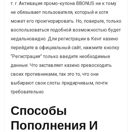
т. г. Активация промо-купона BBONUS ни к тому
не обязывает пользователя, который и хотя
может его проигнорировать. Но, поверьте, только
воспользоваться подобной возможностью будет
недальновидно. Дли регистрации в Кент казино
перейдите в официальный сайт, нажмите кнопку
“Регистрация” только введите необходимые
данные. Что заставляет казино превосходить
своих противниками, так это то, что они
выбирают свои слоты придирчивым, почти
требовательно.
Способы
Пополнения И