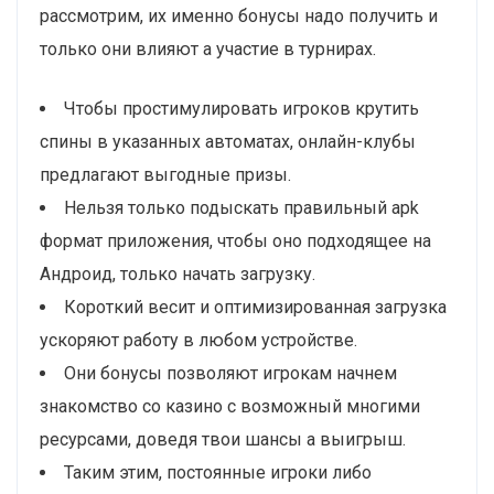
рассмотрим, их именно бонусы надо получить и
только они влияют а участие в турнирах.
Чтобы простимулировать игроков крутить
спины в указанных автоматах, онлайн-клубы
предлагают выгодные призы.
Нельзя только подыскать правильный apk
формат приложения, чтобы оно подходящее на
Андроид, только начать загрузку.
Короткий весит и оптимизированная загрузка
ускоряют работу в любом устройстве.
Они бонусы позволяют игрокам начнем
знакомство со казино с возможный многими
ресурсами, доведя твои шансы а выигрыш.
Таким этим, постоянные игроки либо