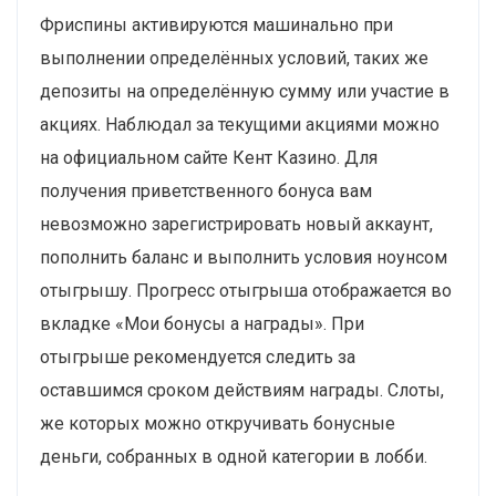
Фриспины активируются машинально при
выполнении определённых условий, таких же
депозиты на определённую сумму или участие в
акциях. Наблюдал за текущими акциями можно
на официальном сайте Кент Казино. Для
получения приветственного бонуса вам
невозможно зарегистрировать новый аккаунт,
пополнить баланс и выполнить условия ноунсом
отыгрышу. Прогресс отыгрыша отображается во
вкладке «Мои бонусы а награды». При
отыгрыше рекомендуется следить за
оставшимся сроком действиям награды. Слоты,
же которых можно откручивать бонусные
деньги, собранных в одной категории в лобби.