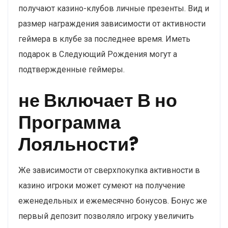
получают казино-клубов личные презенты. Вид и
размер награждения зависимости от активности
геймера в клубе за последнее время. Иметь
подарок в Следующий Рождения могут а
подтвержденные геймеры.
не Включает В но
Программа
Лояльности?
Же зависимости от сверхпокупка активности в
казино игроки может сумеют на получение
еженедельных и ежемесячно бонусов. Бонус же
первый депозит позволяло игроку увеличить