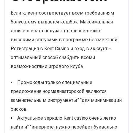
Если клиент соответствует всем требованиям
бонуса, ему выдается кешбэк. Максимальная
доля возврата получают пользователи с
высокими статусами в программе беззаветной.
Регистрация в Kent Casino и вход в аккаунт –
оптимальный способ снабдить всеми
возможностями игрового клуба.
Промокоды только специальные
предложения нормализаторской являются
замечательным инструменты” “для минимизации
рисков.
Актуальное зеркало Kent casino очень легко
найти и” “интернете, нужно перейдет буквально