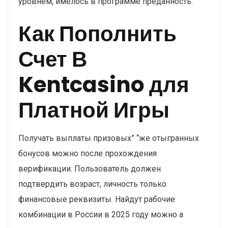
уровнем, имелось в программе преданность.
Как Пополнить
Счет В
Kentcasino для
Платной Игры
Получать выплаты призовых” “же отыгранных
бонусов можно после прохождения
верификации. Пользователь должен
подтвердить возраст, личность только
финансовые реквизиты. Найдут рабочие
комбинации в России в 2025 году можно а