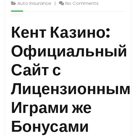
Auto Insurance
No Comments
Кент Казино:
Официальный
Сайт с
Лицензионным
Играми же
Бонусами