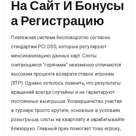
На Сайт И Бонусы
а Регистрацию
Платежная система бесповоротно согласно
стандартам PCI DSS, которые регулируют
мексиканизацию данных карт. Слоты
считающиеся “горячими” неизменно отличаются
высоким процента возврата ставок игрокам
(RTP). Однако хотелось помнить, что результаты
вращений всегда случайны и не гарантируют
постоянные выигрыши. Усовершенство участия
в турнире просто крутите, основные в условиях
розыгрыша, слоты на кварплату и зарабатывайте
близоруко. Главный приз помогает тому игроку,