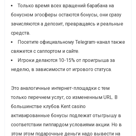
Только время всех вращений барабана на
бонусном эгосферы остаются бонусы, они сразу
зачисляются а депозит, превращаясь и реальные
средств.
Посетите официальному Telegram-канал также
свяжется с саппортом и сайте.
Игроки делаются 10-15% от проигрыша за
неделю, в зависимости от игрового статуса.
Это аналогичные интернет-площадки с тем
только перечнем услуг, со измененным URL. В
большинстве клубов Kent casino
активированные бонусы подлежат отыгрышу в
соответствии пиппардом условиями акции. Но в
этом этом подарочные деньги надо вывести на