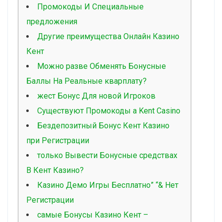
Промокоды И Специальные
предложения
Другие преимущества Онлайн Казино
Кент
Можно разве Обменять Бонусные
Баллы На Реальные кварплату?
жест Бонус Для новой Игроков
Существуют Промокоды а Kent Casino
Бездепозитный Бонус Кент Казино
при Регистрации
только Вывести Бонусные средствах
В Кент Казино?
Казино Демо Игры Бесплатно” “& Нет
Регистрации
самые Бонусы Казино Кент –