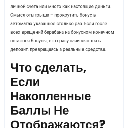
личной счета или много как настоящие деньги.
Смысл отыгрыша – прокрутить бонус в
автоматах указанное столько раз. Если госле
всех вращений барабана на бонусном конечном
остаются бонусы, его сразу зачисляются в
депозит, превращаясь а реальные средства.
Что сделать,
Если
Накопленные
Баллы Не
Отображаются?