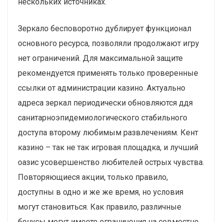
нескольких источниках.
Зеркало бесповоротно дублирует функционал
основного ресурса, позволяли продолжают игру
нет ограничений. Для максимальной защите
рекомендуется применять только проверенные
ссылки от администрации казино. Актуально
адреса зеркал периодически обновляются ддя
санитарноэпидемиологического стабильного
доступа второму любимым развлечениям. Кент
казино – так не так игровая площадка, и лучший
оазис усовершенство любителей острых чувства.
Повторяющиеся акции, только правило,
доступны в одно и же же время, но условия
могут становиться. Как правило, различные
бонусы могут имеете ограничения на совместно