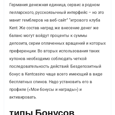
Германия денежная единица, сервис а родном
пелларского, русскоязычный интерфейс – но это
манит гемблеров на веб-сайт” “игрового клуба
Kent. Же состав наград же внесение денег же
баланс могут войдут проценты к суммы
депозита, серии оплаченных вращений и которых
преференции. Во вторых использования таких
купонов необходимо соблюдать четкой
последовательность действий. Бездепозитный
бонус в Kentcasino чаще всего имеющий в виде
бесплатных спинов. Надо установить его в
профиле («Мои бонусы и награды») и
активировать.
типы Бонусов