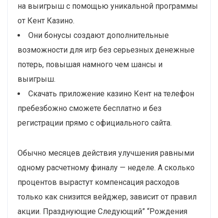
на выигрыш с помощью уникальной программы
от Кент Казино.
Они бонусы создают дополнительные
возможности для игр без серьезных денежные
потерь, повышая намного чем шансы и
выигрыш.
Скачать приложение казино Кент на телефон
пребезбожно сможете бесплатно и без
регистрации прямо с официального сайта.
Обычно месяцев действия улучшения равными
одному расчетному финалу — неделе. А сколько
процентов вырастут компенсация расходов
только как снизится вейджер, зависит от правил
акции. Празднующие Следующий” “Рождения