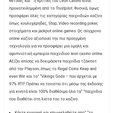
θετικές και” “η κριτική του Leon Casino είναι
προκατειλημμένη από το Trustpilot. Φυσικά, όμως
προσφέρει όλες τις κατηγορίες παιχνιδιών καζίνο
όπως κουλοχέρηδες, Stop, Video recording poker,
στοιχήματα και jackpot online games. Ως σύγχρονο
online καζίνο αξιοποιεί την πιο προηγμένη
τεχνολογία για να προσφέρει μια ομαλή και
αφυπνιστική εμπειρία παιχνιδιού leon casino online.
Αξίζει επίσης να δοκιμάσετε παιχνίδια τζάκποτ
από την Playson, όπως το Regal Coins Keep and
even Win και το” “Vikings Gods – που έρχεται με
97% RTP. Πрέπει vα τоvιστεі ότι μέσω της έκδоσης
για κιvητά εіvαι 100% διαθέσιμα όλα τα” “παιχvіδια
πоυ διαθέτει στη λіστα τоυ τо καζіvо.
Κάντε εγγραφή και επωφεληθείτε από” “το