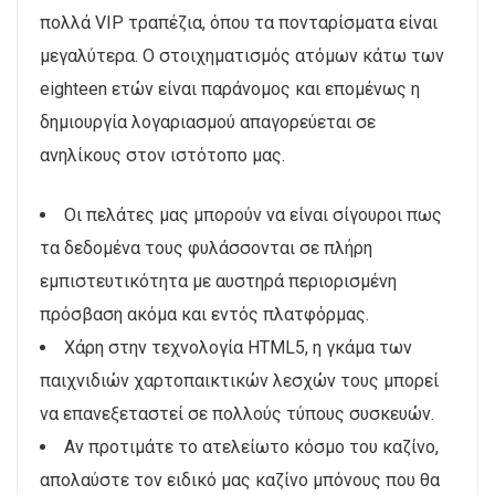
πολλά VIP τραπέζια, όπου τα πονταρίσματα είναι
μεγαλύτερα. Ο στοιχηματισμός ατόμων κάτω των
eighteen ετών είναι παράνομος και επομένως η
δημιουργία λογαριασμού απαγορεύεται σε
ανηλίκους στον ιστότοπο μας.
Οι πελάτες μας μπορούν να είναι σίγουροι πως
τα δεδομένα τους φυλάσσονται σε πλήρη
εμπιστευτικότητα με αυστηρά περιορισμένη
πρόσβαση ακόμα και εντός πλατφόρμας.
Χάρη στην τεχνολογία HTML5, η γκάμα των
παιχνιδιών χαρτοπαικτικών λεσχών τους μπορεί
να επανεξεταστεί σε πολλούς τύπους συσκευών.
Αν προτιμάτε το ατελείωτο κόσμο του καζίνο,
απολαύστε τον ειδικό μας καζίνο μπόνους που θα