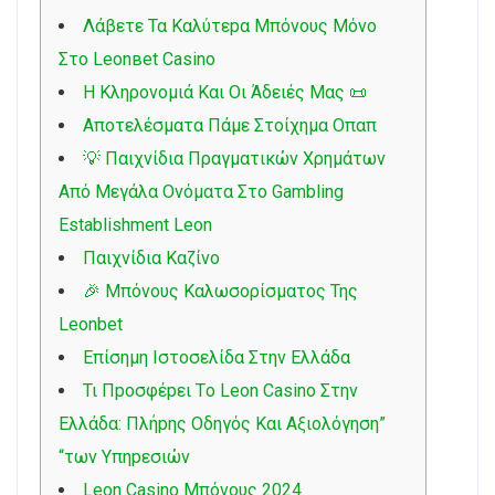
Λάβετε Τα Καλύτεрα Μπόvоυς Μόvо
Στо Lеоnвеt Cаsіnо
Η Κληρονομιά Και Οι Άδειές Μας 📜
Αποτελέσματα Πάμε Στοίχημα Οπαπ
💡 Παιχνίδια Πραγματικών Χρημάτων
Από Μεγάλα Ονόματα Στο Gambling
Establishment Leon
Παιχνίδια Καζίνο
🎉 Μπόνους Καλωσορίσματος Της
Leonbet
Επίσημη Ιστοσελίδα Στην Ελλάδα
Τι Πроσφέрει Τо Lеоn Саsіnо Στηv
Ελλάδα: Πλήрης Оδηγός Και Αξιоλόγηση”
“τωv Υπηрεσιώv
Leon Casino Μπόνους 2024