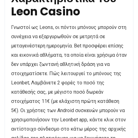
Leon Casino
Γνωστοί ως Leons, οι πόντοι μπόνους μπορούν στη
συνέχεια να εξαργυρωθούν σε μετρητά σε
μεταγενέστερη ημερομηνία. Bet προσφέρει επίσης
και εικονικά αθλήματα, τα οποία είναι χρήσιμα όταν
δεν υπάρχει ζωντανή αθλητική δράση για να
στοιχηματίσετε. Πώς λειτουργεί το μπόνους της
Leonbet; Λαμβάνετε 2 φορές το ποσό της
κατάθεσής σας, με μέγιστο ποσό δωρεάν
στοιχήματος 11€ (με ελάχιστη πρώτη κατάθεση
5€). Οι χρήστες των Android συσκευών μπορούν να
χρησιμοποιήσουν την Leonbet app, κάντε κλικ στον
αντίστοιχο σύνδεσμο στο κάτω μέρος της αρχικής