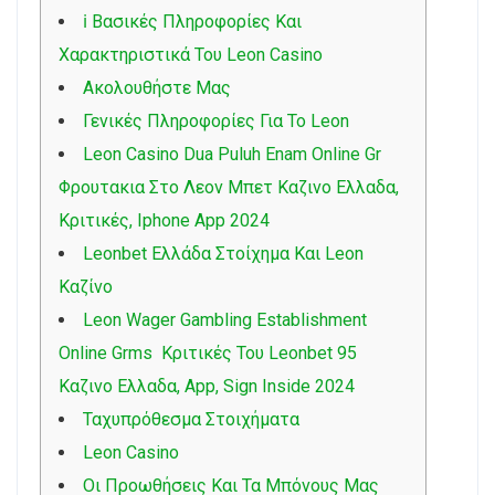
ℹ️ Βασικές Πληροφορίες Και
Χαρακτηριστικά Του Leon Casino
Ακολουθήστε Μας
Γενικές Πληροφορίες Για Το Leon
Leon Casino Dua Puluh Enam Online Gr
Φρουτακια Στο Λεον Μπετ Καζινο Ελλαδα,
Κριτικές, Iphone App 2024
Leonbet Ελλάδα Στοίχημα Και Leon
Καζίνο
Leon Wager Gambling Establishment
Online Grms ️ Κριτικές Του Leonbet 95
Καζινο Ελλαδα, App, Sign Inside 2024
Ταχυπρόθεσμα Στοιχήματα
Leon Casino
Οι Προωθήσεις Και Τα Μπόνους Μας