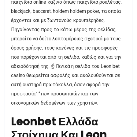
παιχνίδια online καζίνο όπως παιχνίδια ρουλέτας,
blackjack, baccarat, holdem holdem poker, τα οποία
έρχονται και με ζωντανούς κρουπιέρηδες.
Πηγαίνοντας προς το κάτω μέρος της σελίδας,
μπορείτε να δείτε λεπτομέρειες σχετικά με τους
όρους χρήσης, τους κανόνες και τις προσφορές
που παρέχονται από τη σελίδα, καθώς και για την
αδειοδότησή της. ☝ Γενικά η σελίδα του Leon bet
casino θεωρείται ασφαλής και ακολουθούνται σε
αυτή αυστηρά πρωτόκολλα, όσον αφορά την
προστασία” “των προσωπικών και των
οικονομικών δεδομένων των χρηστών.
Leonbet Ελλάδα
Στοίχημα Και Leon