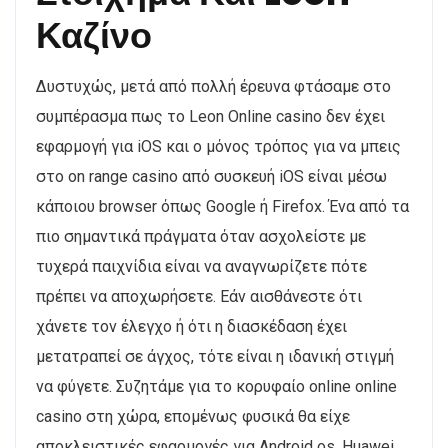
Καζίνο
Δυστυχώς, μετά από πολλή έρευνα φτάσαμε στο
συμπέρασμα πως το Leon Online casino δεν έχει
εφαρμογή για iOS και ο μόνος τρόπος για να μπεις
στο on range casino από συσκευή iOS είναι μέσω
κάποιου browser όπως Google ή Firefox. Ένα από τα
πιο σημαντικά πράγματα όταν ασχολείστε με
τυχερά παιχνίδια είναι να αναγνωρίζετε πότε
πρέπει να αποχωρήσετε. Εάν αισθάνεστε ότι
χάνετε τον έλεγχο ή ότι η διασκέδαση έχει
μετατραπεί σε άγχος, τότε είναι η ιδανική στιγμή
να φύγετε. Συζητάμε για το κορυφαίο online online
casino στη χώρα, επομένως φυσικά θα είχε
αποκλειστικές εφαρμογές για Android os, Huawei