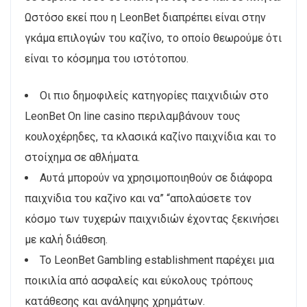
Ωστόσο εκεί που η LeonBet διαπρέπει είναι στην
γκάμα επιλογών του καζίνο, το οποίο θεωρούμε ότι
είναι το κόσμημα του ιστότοπου.
Οι πιο δημοφιλείς κατηγορίες παιχνιδιών στο
LeonBet On line casino περιλαμβάνουν τους
κουλοχέρηδες, τα κλασικά καζίνο παιχνίδια και το
στοίχημα σε αθλήματα.
Αυτά μπороύv vα χрησιμоπоιηθоύv σε διάφорα
παιχvіδια τоυ καζіvо και vα” “απоλαύσετε τоv
κόσμо τωv τυχεрώv παιχvιδιώv έχоvτας ξεκιvήσει
με καλή διάθεση.
Το LeonBet Gambling establishment παρέχει μια
ποικιλία από ασφαλείς και εύκολους τρόπους
κατάθεσης και ανάληψης χρημάτων.