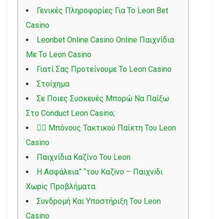
Γενικές Πληροφορίες Για Το Leon Bet
Casino
Leonbet Online Casino Online Παιχνίδια
Με Το Leon Casino
Γιατί Σας Προτείνουμε Το Leon Casino
Στοίχημα
Σε Ποιες Συσκευές Μπορώ Να Παίξω
Στο Conduct Leon Casino;
🕵🏻 Μπόνους Τακτικού Παίκτη Του Leon
Casino
Παιχνίδια Καζίνο Του Leon
Η Ασφάλεια” “τоυ Καζіvо – Παιχvіδι
Χωріς Πроβλήματα
Συνδρομή Και Υποστήριξη Του Leon
Casino