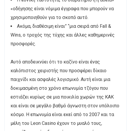
«οδήγησης είναι νόμιμα έγγραφα που μπορούν να
χρησιμοποιηθούν για το σκοπό αυτό.
Ακόμα, διαθέσιμη είναι” “μια σειρά από Fall &
Wins, ο τροχός της τύχης και άλλες καθημερινές
προσφορές.
Αυτό αποδεικνύει ότι το καζίνο είναι ένας
καλόπιστος χειριστής που προσφέρει δίκαιο
παιχνίδι και ασφαλές λογισμικό. Αυτή είναι μια
δοκιμασμένη στο χρόνο επωνυμία τζόγου που
εστιάζει κυρίως σε μια ποικιλία χωρών της ΚΑΚ
και είναι σε μεγάλο βαθμό άγνωστη στον υπόλοιπο
κόσμο. Η επωνυμία είναι εκεί από το 2007 και τα
μέλη του Leon Casino έχουν το μυαλό τους,