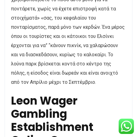
ποντάρετε, χωρίς να έχετε επιστροφή κατά τα
στοιχήματά» «σας, του κεφαλαίου του
πονταρίσματος, παρά μόνο των κερδών. Ένα μέρος
όπου οι τουρίστες και οι κάτοικοι του Ελσίνκι
έρχονται για να” “κάνουν πικνίκ, να χαλαρώσουν
και να διασκεδάσουν, κυρίως το καλοκαίρι. To
λούνα παρκ βρίσκεται κοντά στο κέντρο της
πόλης, η είσοδος είναι δωρεάν και είναι ανοιχτό
από τον Απρίλιο μέχρι το Σεπτέμβριο.
Leon Wager
Gambling
Establishment