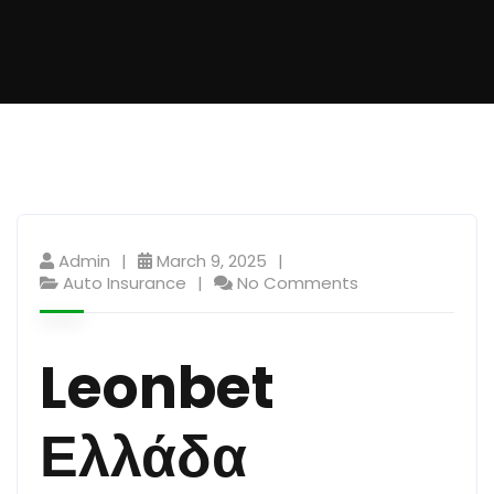
Admin
March 9, 2025
Auto Insurance
No Comments
Leonbet
Ελλάδα