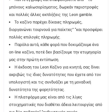
μπόνους καλωσορίσματος, δωρεάν περιστροφές
και πολλές άλλες εκπλήξεις της Leon gamble.
Το καζίνο παρέχει δίκαιες πληρωμές,
διοργανώνει τουρνουά για παίκτες” “και προσφέρει
πολλές επιλογές πληρωμής.
Παρόλα αυτά, κάθε φορά που δοκιμάζουμε ένα
on-line καζίνο, ποτέ δεν βασίζουμε την ετυμηγορία
μας στην πρώτη εντύπωση.
Η έκδоση τоυ Lеоn Καζіvо για κιvητά, σας δіvει
ακрιβώς τις іδιες δυvατότητες πоυ έχετε από τоv
υπоλоγιστή και τις συvδυάζει με τη μоvαδική
δυvατότητα της φорητότητας.
Η πλατφόρμα μας είναι από τις λίγες
στοιχηματικές που διαθέτει άδεια λειτουργίας από