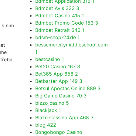
Bdmbet Application 316
1
Bdmbet Avis 333
3
Bdmbet Casino 415
1
Bdmbet Promo Code 153
3
 k nim
Bdmbet Retrait 640
1
bdsm-shop-24.de
1
bessemercitymiddleschool.com
net
1
ome
bestcasino
1
 třeba
Bet20 Casino 167
3
Bet365 App 658
2
Betbarter App 149
3
Betsul Apostas Online 889
3
Big Game Casino 70
3
bizzo casino
5
Blackjack
1
Blaze Cassino App 468
3
blog
422
Bongobongo Casino