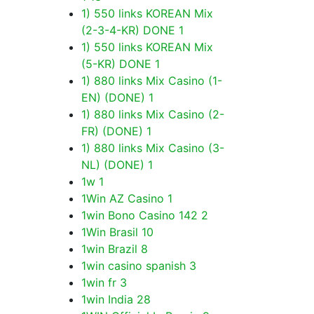
1) 550 links KOREAN Mix
(2-3-4-KR) DONE
1
1) 550 links KOREAN Mix
(5-KR) DONE
1
1) 880 links Mix Casino (1-
EN) (DONE)
1
1) 880 links Mix Casino (2-
FR) (DONE)
1
1) 880 links Mix Casino (3-
NL) (DONE)
1
1w
1
1Win AZ Casino
1
1win Bono Casino 142
2
1Win Brasil
10
1win Brazil
8
1win casino spanish
3
1win fr
3
1win India
28