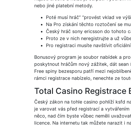
nebo jiné platební metody.
Poté musí hráč” “provést vklad ve výš
Na Pro získání těchto roztočení se musí
Český hráč sony ericsson do tohoto c
Proto ze v nich neregistrujte a už vůb
Pro registraci musíte navštívit oficiál
Bonusový program je soubor nabídek a prop
poskytnout hráčům nový zážitek, dát sean š
Free spiny bezesporu patří mezi nejoblíbeně
rámci registrace nabízelo, nenechte ze tou
Total Casino Registrace
Český zákon na tohle casino pohlíží ksfd n
je varovat vás před registrací a vytvářením 
něco, nad čím byste vůbec neměli uvažovat.
licence. Na internetu tak můžete narazit i na