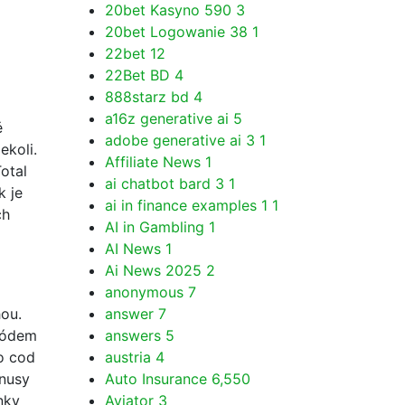
20bet Kasyno 590
3
20bet Logowanie 38
1
22bet
12
22Bet BD
4
888starz bd
4
a16z generative ai
5
ě
adobe generative ai 3
1
ekoli.
Affiliate News
1
otal
ai chatbot bard 3
1
k je
ai in finance examples 1
1
ch
AI in Gambling
1
AI News
1
Ai News 2025
2
anonymous
7
hou.
answer
7
okódem
answers
5
no cod
austria
4
onusy
Auto Insurance
6,550
nky
Aviator
3