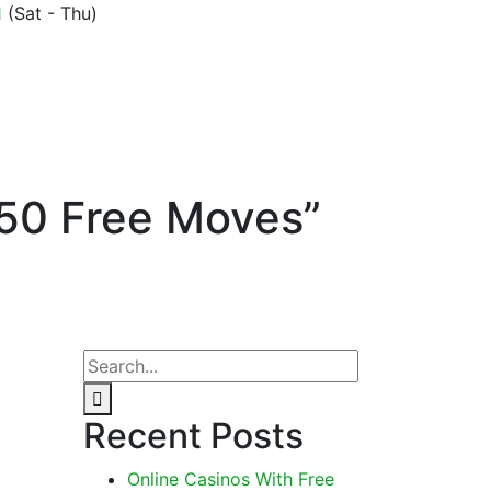
1
(Sat - Thu)
250 Free Moves”
Recent Posts
Online Casinos With Free