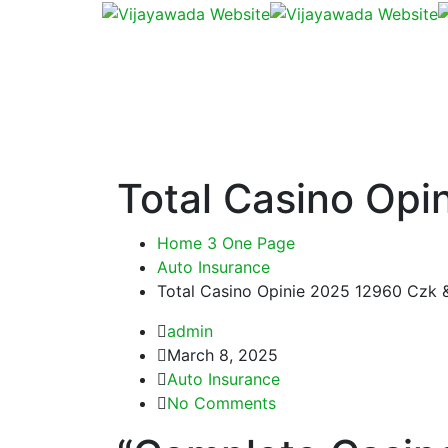
Total Casino Opi
Home 3 One Page
Auto Insurance
Total Casino Opinie 2025 12960 Czk 
admin
March 8, 2025
Auto Insurance
No Comments