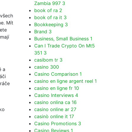
Zambia 997
3
book of ra
2
 všech
book of ra it
3
e. Mít
Bookkeeping
3
ete
Brand
3
 mají
Business, Small Business
1
Can I Trade Crypto On Mt5
351
3
casibom tr
3
casino
300
ě a
Casino Comparison
1
áči
casino en ligne argent reel
1
hráče
casino en ligne fr
10
Casino Interviews
4
casino onlina ca
16
ko
casino online ar
27
casinò online it
17
Casino Promotions
3
Casino Reviews
1