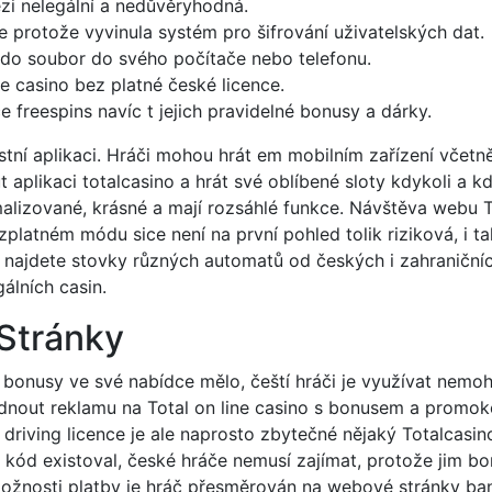
zi nelegální a nedůvěryhodná.
e protože vyvinula systém pro šifrování uživatelských dat.
do soubor do svého počítače nebo telefonu.
ne casino bez platné české licence.
 freespins navíc t jejich pravidelné bonusy a dárky.
astní aplikaci. Hráči mohou hrát em mobilním zařízení včetn
 aplikaci totalcasino a hrát své oblíbené sloty kdykoli a kd
alizované, krásné a mají rozsáhlé funkce. Návštěva webu T
latném módu sice není na první pohled tolik riziková, i ta
najdete stovky různých automatů od českých i zahraniční
álních casin.
Stránky
é bonusy ve své nabídce mělo, čeští hráči je využívat nemo
édnout reklamu na Total on line casino s bonusem a prom
 driving licence je ale naprosto zbytečné nějaký Totalcasi
o kód existoval, české hráče nemusí zajímat, protože jim b
možnosti platby je hráč přesměrován na webové stránky ba