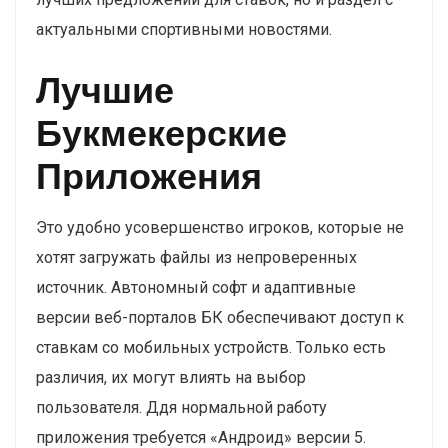
актуальными спортивными новостями.
Лучшие
Букмекерские
Приложения
Это удобно усовершенство игроков, которые не
хотят загружать файлы из непроверенных
источник. Автономный софт и адаптивные
версии веб-порталов БК обеспечивают доступ к
ставкам со мобильных устройств. Только есть
различия, их могут влиять на выбор
пользователя. Ддя нормальной работу
приложения требуется «Андроид» версии 5.