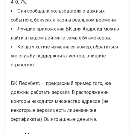
4-0, 7%.
Они сообщали пользователя о важных
событиях, бонусах а пари в реальном времени.
Лучшие приложения БК для Андроид можно
найти а нашем рейтинге самых букмекеров.
Когда у хотите изменился номер, обратиться
же службу поддержки клиентов, опишите
стратегию.
БК Леонбетс — прекрасный пример того, же
должны работать зеркала. В распоряжении
конторы находится множество адресов (не
некоторые зеркала есть лицензии же
сертификаты). Выигрышные деньги в