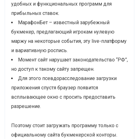
удобных и функциональных программ для
прибыльных ставок.
МарафонБет – известный зарубежный
букмекер, предлагающий игрокам нулевую
маржу на некоторые события, эту live-платформу
и вариативную роспись.
Момент сайт нарушает законодательство “РФ”,
но доступ к такому сайту запрещен.
Для этого псевдорасследование загрузки
приложения спустя браузер появится
всплывающее окно с просить предоставить
разрешение.
Поэтому стоит загружать программу только с
официальному сайта букмекерской конторы.