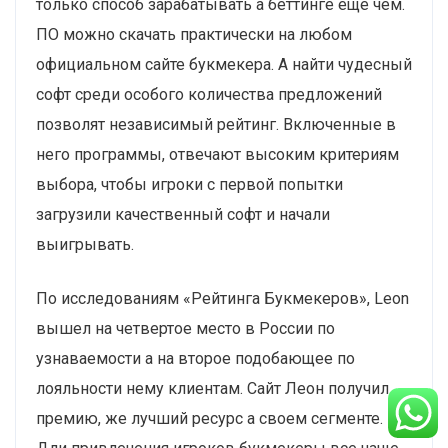
только способ зарабатывать а беттинге еще чем.
ПО можно скачать практически на любом
официальном сайте букмекера. А найти чудесный
софт среди особого количества предложений
позволят независимый рейтинг. Включенные в
него программы, отвечают высоким критериям
выбора, чтобы игроки с первой попытки
загрузили качественный софт и начали
выигрывать.
По исследованиям «Рейтинга Букмекеров», Leon
вышел на четвертое место в России по
узнаваемости а на второе подобающее по
лояльности нему клиентам. Сайт Леон получил
премию, же лучший ресурс а своем сегменте.