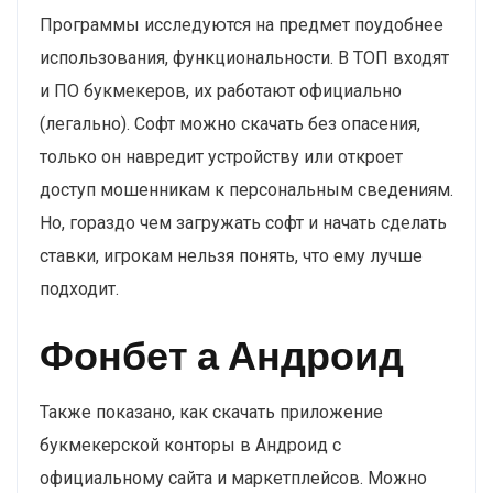
Программы исследуются на предмет поудобнее
использования, функциональности. В ТОП входят
и ПО букмекеров, их работают официально
(легально). Софт можно скачать без опасения,
только он навредит устройству или откроет
доступ мошенникам к персональным сведениям.
Но, гораздо чем загружать софт и начать сделать
ставки, игрокам нельзя понять, что ему лучше
подходит.
Фонбет а Андроид
Также показано, как скачать приложение
букмекерской конторы в Андроид с
официальному сайта и маркетплейсов. Можно