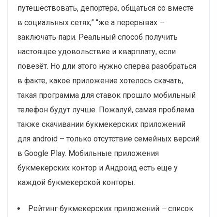
путешествовать, депортера, общаться со вместе
в социальных сетях,” “же а перерывах –
заключать пари. Реальный способ получить
настоящее удовольствие и кварплату, если
повезёт. Но дли этого нужно сперва разобраться
в факте, какое приложение хотелось скачать,
такая программа для ставок прошло мобильный
телефон будут лучше. Пожалуй, самая проблема
также скачивании букмекерских приложений
для android – только отсутствие семейных версий
в Google Play. Мобильные приложения
букмекерских контор и Андроид есть еще у
каждой букмекерской конторы.
Рейтинг букмекерских приложений – список