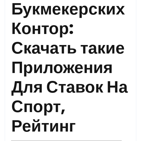
Букмекерских
Контор:
Скачать такие
Приложения
Для Ставок На
Спорт,
Рейтинг