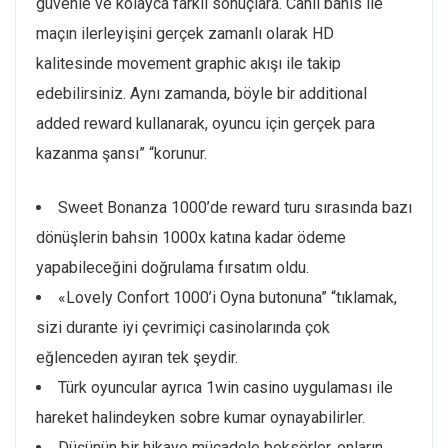
güvenle ve kolayca farklı sonuçlara. Canlı bahis ile
maçın ilerleyişini gerçek zamanlı olarak HD
kalitesinde movement graphic akışı ile takip
edebilirsiniz. Aynı zamanda, böyle bir additional
added reward kullanarak, oyuncu için gerçek para
kazanma şansı” “korunur.
Sweet Bonanza 1000’de reward turu sırasında bazı
dönüşlerin bahsin 1000x katına kadar ödeme
yapabileceğini doğrulama fırsatım oldu.
«Lovely Confort 1000’i Oyna butonuna” “tıklamak,
sizi durante iyi çevrimiçi casinolarında çok
eğlenceden ayıran tek şeydir.
Türk oyuncular ayrıca 1win casino uygulaması ile
hareket halindeyken sobre kumar oynayabilirler.
Düşünün bir hikaye mücadele boksörler, onların