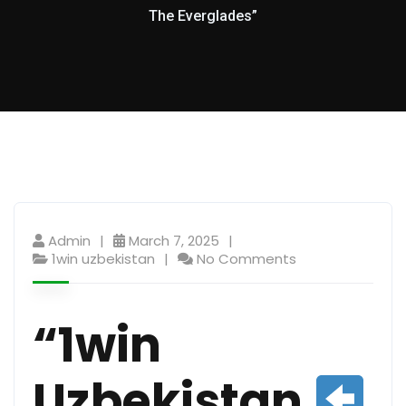
The Everglades”
Admin
March 7, 2025
1win uzbekistan
No Comments
“1win
Uzbekistan