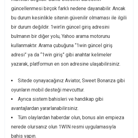
güncellenmesi birçok farklı nedene dayanabilir. Ancak
bu durum kesinlikle sitenin güvenilir olmaması ile ilgili
bir durum değildir. 1win’in güncel giriş adresini
bulmanın bir diğer yolu, Yahoo arama motorunu
kullanmaktır. Arama çubuğuna “1win güncel giriş
adresi” ya da “1win giriş” gibi anahtar kelimeler
yazarak, platformun en son adresine ulaşabilirsiniz.
Sitede oynayacağınız Aviator, Sweet Bonanza gibi
oyunların mobil desteği mevcuttur.
Ayrıca sistem bahisleri ve handikap gibi
avantajlardan yararlanabilirsiniz.
Tüm olaylardan haberdar olun, bonus alın empieza
nerede olursanız olun 1WIN resmi uygulamasıyla
bahis yapın.