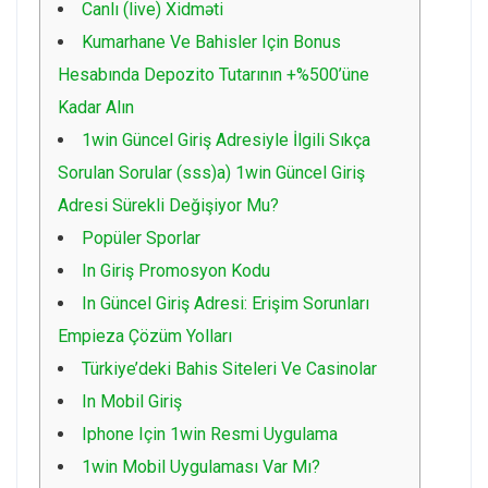
Canlı (live) Xidməti
Kumarhane Ve Bahisler Için Bonus
Hesabında Depozito Tutarının +%500’üne
Kadar Alın
1win Güncel Giriş Adresiyle İlgili Sıkça
Sorulan Sorular (sss)a) 1win Güncel Giriş
Adresi Sürekli Değişiyor Mu?
Popüler Sporlar
In Giriş Promosyon Kodu
In Güncel Giriş Adresi: Erişim Sorunları
Empieza Çözüm Yolları
Türkiye’deki Bahis Siteleri Ve Casinolar
In Mobil Giriş
Iphone Için 1win Resmi Uygulama
1win Mobil Uygulaması Var Mı?