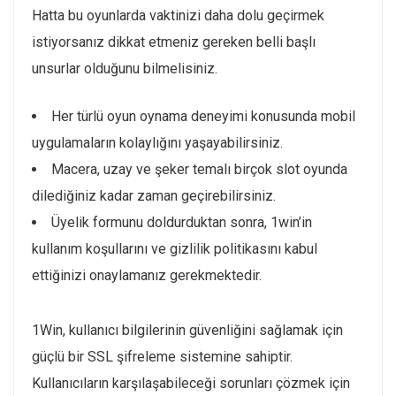
Hatta bu oyunlarda vaktinizi daha dolu geçirmek
istiyorsanız dikkat etmeniz gereken belli başlı
unsurlar olduğunu bilmelisiniz.
Her türlü oyun oynama deneyimi konusunda mobil
uygulamaların kolaylığını yaşayabilirsiniz.
Macera, uzay ve şeker temalı birçok slot oyunda
dilediğiniz kadar zaman geçirebilirsiniz.
Üyelik formunu doldurduktan sonra, 1win’in
kullanım koşullarını ve gizlilik politikasını kabul
ettiğinizi onaylamanız gerekmektedir.
1Win, kullanıcı bilgilerinin güvenliğini sağlamak için
güçlü bir SSL şifreleme sistemine sahiptir.
Kullanıcıların karşılaşabileceği sorunları çözmek için