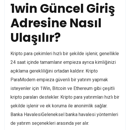
1win Güncel Giriş
Adresine Nasıl
Ulaşılır?
Kripto para çekimleri hızlı bir şekilde işlenir, genellikle
24 saat içinde tamamlanır empieza ayrıca kimliğinizi
açıklama gerekliliğini ortadan kaldırır. Kripto
ParaModern empieza güvenli bir yatırım yapmak
isteyenler için 1Win, Bitcoin ve Ethereum gibi çeşitli
kripto paraları destekler. Kripto para yatırımları hızlı bir
şekilde işlenir ve ek koruma ile anonimlik sağlar.
Banka HavalesiGeleneksel banka havalesi yöntemleri
de yatırım seçenekleri arasında yer alır.