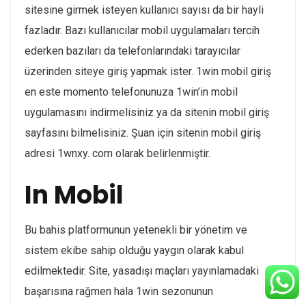
sitesine girmek isteyen kullanıcı sayısı da bir hayli
fazladır. Bazı kullanıcılar mobil uygulamaları tercih
ederken bazıları da telefonlarındaki tarayıcılar
üzerinden siteye giriş yapmak ister. 1win mobil giriş
en este momento telefonunuza 1win’in mobil
uygulamasını indirmelisiniz ya da sitenin mobil giriş
sayfasını bilmelisiniz. Şuan için sitenin mobil giriş
adresi 1wnxy. com olarak belirlenmiştir.
In Mobil
Bu bahis platformunun yetenekli bir yönetim ve
sistem ekibe sahip olduğu yaygın olarak kabul
edilmektedir. Site, yasadışı maçları yayınlamadaki
başarısına rağmen hala 1win sezonunun