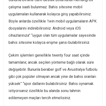
çalışma saati bulunmaz. Bahis sitesine mobil
uygulamaları kullanarak kolayca giriş yapabilirsiniz.
Böyle anlarda özellikle 1win mobil uygulamaların APK
dosyalarını indirebilirsiniz. Android veya iOS
cihazlarınıza” “uygun olan tüm uygulamalar sayesinde
bahis sitesine kolayca erişme şansı bulabilirsiniz.
Çekim işlemleri genellikle twenty four saat içinde
tamamlanır, ancak seçilen yönteme bağlı olarak süre
değişebilir. Bununla beraber golf ve Avustralya futbolu
gibi çok popüler olmayan ancak yine de bahis oranları
yüksek” “spor dallarını bulabilirsiniz. Bahis oynamak
istiyorsanız özellikle bu alanda sonu tahmin
edilemeyen maçları tercih etmelisiniz.