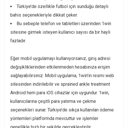
Türkiye’de özellikle futbol için sunduğu detaylı
bahis seçenekleriyle dikkat çeker.
Bu sebeple telefon ve tabletleri üzerinden 1win
sitesine girmek isteyen kullanıcı sayısı da bir hayli
fazladır.
Eğer mobil uygulamayı kullanıyorsanız, giriş adresi
değişikliklerinden etkilenmeden hesabınıza erişim
sağlayabilirsiniz. Mobil uygulama, 1win’in resmi web
sitesinden indirilebilir ve sprained ankle treatment
Android hem para iOS cihazlar için uygundur. 1win,
kullanıcılarına çeşitli para yatırma ve çekme
seçenekleri sunar. Türkiye’de sıkça kullanılan ödeme
yöntemleri platformda mevcuttur ve işlemler
genellikle hızlı bir şekilde gerçekleştirilir.