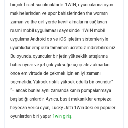
birçok fırsat sunulmaktadır. 1WIN, oyuncularına oyun
makinelerinden ve spor bahislerinden the woman
zaman ve the girl yerde keyif almalarını sağlayan
resmi mobil uygulaması sayesinde. 1WIN mobil
uygulama Android os ve iOS işletim sistemleriyle
uyumludur empieza tamamen ücretsiz indirebilirsiniz.
Bu oyunda, oyuncular bir jetin yükseklik artışlarına
bahis oynar ve jet çok yükseğe uçup alev almadan
önce em virtude de çekmek için en iyi zamanı
seçmelidir. Yüksek riskli, yüksek ödüllü bir oyundur”
“– ancak bunlar aynı zamanda kanın pompalanmaya
başladığı anlardır. Ayrıca, basit mekanikler empieza
heyecan verici oyun, Lucky Jet’i 1Win’deki en popüler
oyunlardan biri yapar
1win giriş
.