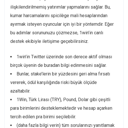
ilişkilendirilmemiş yatırımlar yapmalarını sağlar. Bu,
kumar harcamalarını spicilège mali hesaplarından
ayırmak isteyen oyuncular için iyi bir yöntemdir. Eğer
bu adımlar sorununuzu çözmezse, 1win’in canlı
destek ekibiyle iletişime geçebilirsiniz.
1win’in Twitter üzerinde son derece aktif olması
birçok üyenin de buradan bilgi edinmesini sağlar.
Bunlar, stake’lerin bir yüzdesini geri alma fırsatı
vererek, ödül karşılığında riski büyük ölçüde
azaltabilir.
1Win, Türk Lirası (TRY), Pound, Dolar gibi çeşitli
para birimlerini desteklemektedir ve hesap açarken
tercih edilen pra birimi seçilebilir.
(daha fazla bilgi verin) tüm sorularınızı yanıtlamak