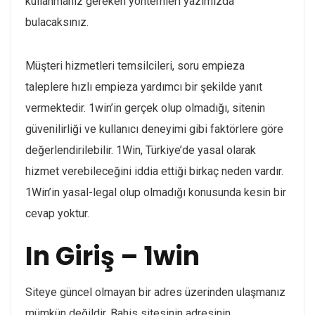
kullanmanız gereken yöntemleri yazımızda
bulacaksınız.
Müşteri hizmetleri temsilcileri, soru empieza
taleplere hızlı empieza yardımcı bir şekilde yanıt
vermektedir. 1win’in gerçek olup olmadığı, sitenin
güvenilirliği ve kullanıcı deneyimi gibi faktörlere göre
değerlendirilebilir. 1Win, Türkiye’de yasal olarak
hizmet verebileceğini iddia ettiği birkaç neden vardır.
1Win’in yasal-legal olup olmadığı konusunda kesin bir
cevap yoktur.
In Giriş – 1win
Siteye güncel olmayan bir adres üzerinden ulaşmanız
mümkün değildir. Bahis sitesinin adresinin