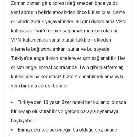
Zaman zaman giriş adresi değişmeden önce ya da
yeni adresin belirlenmesinden önce kullanıcılar 1win’e
erişimde zorluk yaşayabilirler. Bu gibi durumlarda VPN
kullanarak 1win’e erişim sağlamak mümkün olabilir.
VPN, kullanıcılara sanal olarak farklı bir ülkeden
internete bağlanma imkanı sunar ve bu sayede
Türkiye’de engelli olan sitelere erişim sağlanabilir. Her
erişim engellemesi sonrasında, 1win gibi platformlar,
kullanıcılarına kesintisiz hizmet sunabilmek amacıyla
yeni bir giriş adresi belirler.
Türkiye’den 18 yaşın üzerindeki her kullanıcı burada
bir hesap oluşturabilir ve gerçek parayla oynamaya
başlayabilir.
Elimizdeki tek seçeneğin bu olduğu göz önüne