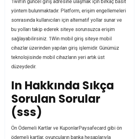
1win’in güncel giriş adresine ulaşmak için birkaç basit
yöntem bulunmaktadır. Platform, erişim engellemeleri
sonrasında kullanıcıları için alternatif yollar sunar ve
bu yolları takip ederek siteye sorunsuzca erişim
sağlayabilirsiniz. 1Win mobil giriş siteye mobil
cihazlar üzerinden yapılan giriş işlemidir. Günümüz
teknolojisinde mobil cihazların yeri artık üst
düzeydedir.
In Hakkında Sıkça
Sorulan Sorular
(sss)
Ön Ödemeli Kartlar ve KuponlarPaysafecard gibi ön
ödemeli kartlar, oyuncuların banka hesaplarıyla