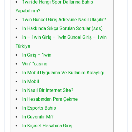
1win’de Hangi Spor Dallarına Bahis
Yapabilirim?
1win Güncel Giriş Adresine Nasıl Ulaşılır?
In Hakkında Sıkça Sorulan Sorular (sss)
In – 1win Giriş – 1win Güncel Giriş – 1win
Türkiye
In Giriş – 1win
Win” “casino
In Mobil Uygulama Ve Kullanım Kolaylığı
In Mobil
In Nasıl Bir Internet Site?
In Hesabından Para Çekme
In Esports Bahis
In Güvenilir Mi?
In Kişisel Hesabına Giriş