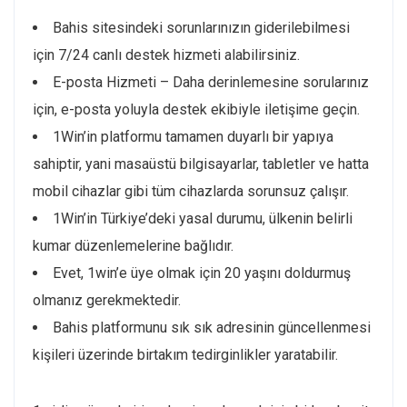
Bahis sitesindeki sorunlarınızın giderilebilmesi
için 7/24 canlı destek hizmeti alabilirsiniz.
E-posta Hizmeti – Daha derinlemesine sorularınız
için, e-posta yoluyla destek ekibiyle iletişime geçin.
1Win’in platformu tamamen duyarlı bir yapıya
sahiptir, yani masaüstü bilgisayarlar, tabletler ve hatta
mobil cihazlar gibi tüm cihazlarda sorunsuz çalışır.
1Win’in Türkiye’deki yasal durumu, ülkenin belirli
kumar düzenlemelerine bağlıdır.
Evet, 1win’e üye olmak için 20 yaşını doldurmuş
olmanız gerekmektedir.
Bahis platformunu sık sık adresinin güncellenmesi
kişileri üzerinde birtakım tedirginlikler yaratabilir.