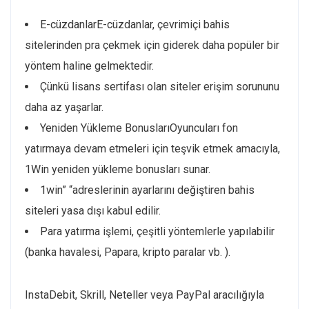
E-cüzdanlarE-cüzdanlar, çevrimiçi bahis
sitelerinden pra çekmek için giderek daha popüler bir
yöntem haline gelmektedir.
Çünkü lisans sertifası olan siteler erişim sorununu
daha az yaşarlar.
Yeniden Yükleme BonuslarıOyuncuları fon
yatırmaya devam etmeleri için teşvik etmek amacıyla,
1Win yeniden yükleme bonusları sunar.
1win” “adreslerinin ayarlarını değiştiren bahis
siteleri yasa dışı kabul edilir.
Para yatırma işlemi, çeşitli yöntemlerle yapılabilir
(banka havalesi, Papara, kripto paralar vb. ).
InstaDebit, Skrill, Neteller veya PayPal aracılığıyla