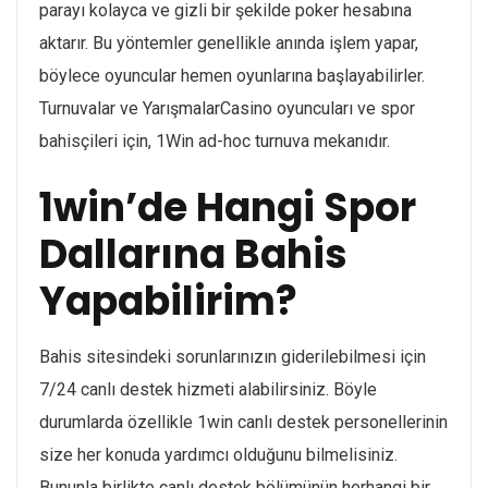
parayı kolayca ve gizli bir şekilde poker hesabına
aktarır. Bu yöntemler genellikle anında işlem yapar,
böylece oyuncular hemen oyunlarına başlayabilirler.
Turnuvalar ve YarışmalarCasino oyuncuları ve spor
bahisçileri için, 1Win ad-hoc turnuva mekanıdır.
1win’de Hangi Spor
Dallarına Bahis
Yapabilirim?
Bahis sitesindeki sorunlarınızın giderilebilmesi için
7/24 canlı destek hizmeti alabilirsiniz. Böyle
durumlarda özellikle 1win canlı destek personellerinin
size her konuda yardımcı olduğunu bilmelisiniz.
Bununla birlikte canlı destek bölümünün herhangi bir