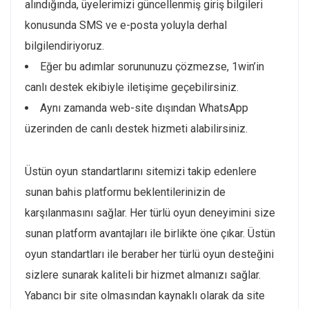
alındığında, üyelerimizi güncellenmiş giriş bilgileri
konusunda SMS ve e-posta yoluyla derhal
bilgilendiriyoruz.
Eğer bu adımlar sorununuzu çözmezse, 1win’in
canlı destek ekibiyle iletişime geçebilirsiniz.
Aynı zamanda web-site dışından WhatsApp
üzerinden de canlı destek hizmeti alabilirsiniz.
Üstün oyun standartlarını sitemizi takip edenlere
sunan bahis platformu beklentilerinizin de
karşılanmasını sağlar. Her türlü oyun deneyimini size
sunan platform avantajları ile birlikte öne çıkar. Üstün
oyun standartları ile beraber her türlü oyun desteğini
sizlere sunarak kaliteli bir hizmet almanızı sağlar.
Yabancı bir site olmasından kaynaklı olarak da site