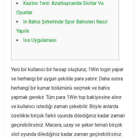
Kazino 1win: Azərbaycanda Slotlar Və
Oyunlar
In Bahis Şirketinde Spor Bahisleri Nasıl
Yapılır
Ios Uygulaması
Yeni bir kullanıcı bir hesap oluşturur, 1Win login yapar
ve herhangi bir uygun şekilde para yatırır. Daha sonra
herhangi bir kumar bölümünü seçmek ve bahis
yapmak gerekir. Tüm para 1Win top bakiyesine alınır
ve kullanıcı istediği zaman çekebilir. Böyle anlarda
özellikle birçok farklı oyunda dilediğiniz kadar zaman
geçirebilirsiniz. Macera, uzay ve şeker temalı birçok
slot oyunda dilediğiniz kadar zaman geçirebilirsiniz.