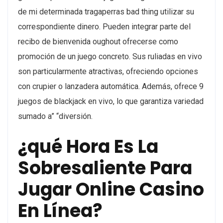
de mi determinada tragaperras bad thing utilizar su
correspondiente dinero. Pueden integrar parte del
recibo de bienvenida oughout ofrecerse como
promoción de un juego concreto. Sus ruliadas en vivo
son particularmente atractivas, ofreciendo opciones
con crupier o lanzadera automática. Además, ofrece 9
juegos de blackjack en vivo, lo que garantiza variedad
sumado a” “diversión.
¿qué Hora Es La
Sobresaliente Para
Jugar Online Casino
En Línea?