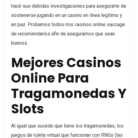
hacé sus debidas investigaciones para asegurarte de
sostenerse jugando en un casino en línea legítimo y
en paz. Probamos todos mis casinos online saccage
de recomendarlos afin de asegurarnos que sean
buenos.
Mejores Casinos
Online Para
Tragamonedas Y
Slots
Al igual que sucede que tiene los tragamonedas, los
juegos de ruleta virtual que funcionan con RNGs (las