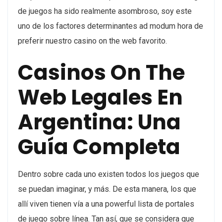
de juegos ha sido realmente asombroso, soy este
uno de los factores determinantes ad modum hora de
preferir nuestro casino on the web favorito.
Casinos On The
Web Legales En
Argentina: Una
Guía Completa
Dentro sobre cada uno existen todos los juegos que
se puedan imaginar, y más. De esta manera, los que
allí viven tienen vía a una powerful lista de portales
de juego sobre línea. Tan así, que se considera que