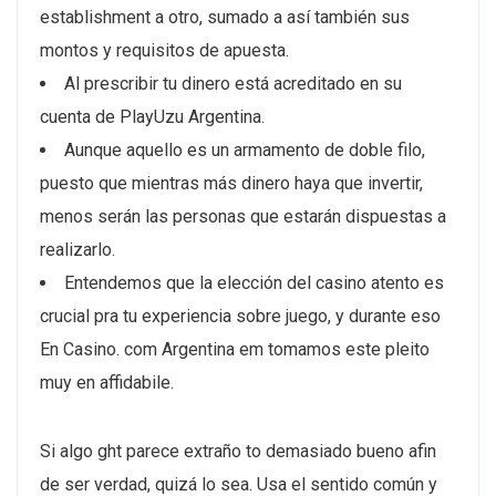
establishment a otro, sumado a así también sus
montos y requisitos de apuesta.
Al prescribir tu dinero está acreditado en su
cuenta de PlayUzu Argentina.
Aunque aquello es un armamento de doble filo,
puesto que mientras más dinero haya que invertir,
menos serán las personas que estarán dispuestas a
realizarlo.
Entendemos que la elección del casino atento es
crucial pra tu experiencia sobre juego, y durante eso
En Casino. com Argentina em tomamos este pleito
muy en affidabile.
Si algo ght parece extraño to demasiado bueno afin
de ser verdad, quizá lo sea. Usa el sentido común y