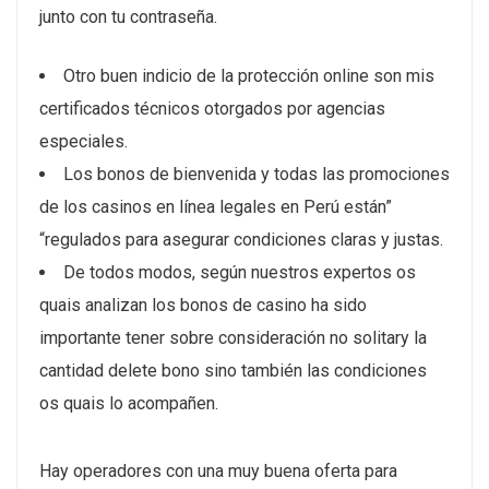
junto con tu contraseña.
Otro buen indicio de la protección online son mis
certificados técnicos otorgados por agencias
especiales.
Los bonos de bienvenida y todas las promociones
de los casinos en línea legales en Perú están”
“regulados para asegurar condiciones claras y justas.
De todos modos, según nuestros expertos os
quais analizan los bonos de casino ha sido
importante tener sobre consideración no solitary la
cantidad delete bono sino también las condiciones
os quais lo acompañen.
Hay operadores con una muy buena oferta para