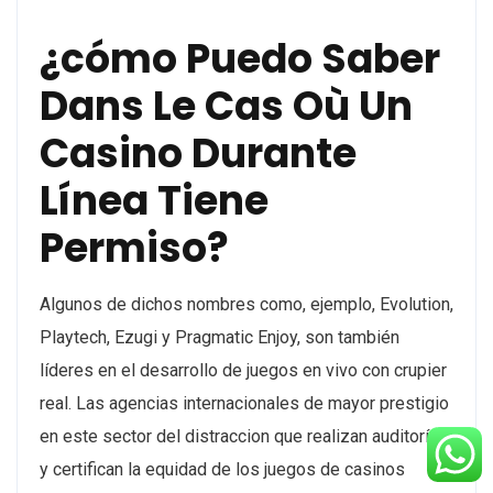
¿cómo Puedo Saber
Dans Le Cas Où Un
Casino Durante
Línea Tiene
Permiso?
Algunos de dichos nombres como, ejemplo, Evolution,
Playtech, Ezugi y Pragmatic Enjoy, son también
líderes en el desarrollo de juegos en vivo con crupier
real. Las agencias internacionales de mayor prestigio
en este sector del distraccion que realizan auditorías
y certifican la equidad de los juegos de casinos