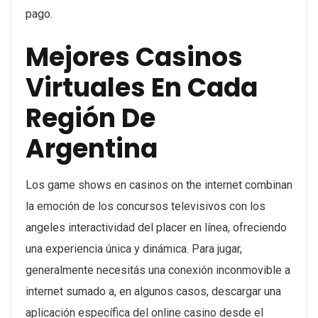
pago.
Mejores Casinos
Virtuales En Cada
Región De
Argentina
Los game shows en casinos on the internet combinan
la emoción de los concursos televisivos con los
angeles interactividad del placer en línea, ofreciendo
una experiencia única y dinámica. Para jugar,
generalmente necesitás una conexión inconmovible a
internet sumado a, en algunos casos, descargar una
aplicación específica del online casino desde el