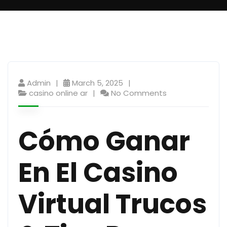
Admin
March 5, 2025
casino online ar
No Comments
Cómo Ganar
En El Casino
Virtual Trucos