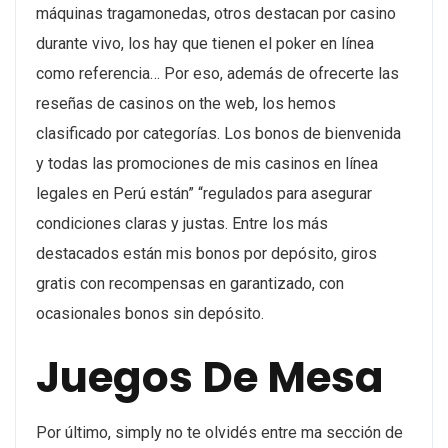
máquinas tragamonedas, otros destacan por casino
durante vivo, los hay que tienen el poker en línea
como referencia… Por eso, además de ofrecerte las
reseñas de casinos on the web, los hemos
clasificado por categorías. Los bonos de bienvenida
y todas las promociones de mis casinos en línea
legales en Perú están” “regulados para asegurar
condiciones claras y justas. Entre los más
destacados están mis bonos por depósito, giros
gratis con recompensas en garantizado, con
ocasionales bonos sin depósito.
Juegos De Mesa
Por último, simply no te olvidés entre ma sección de