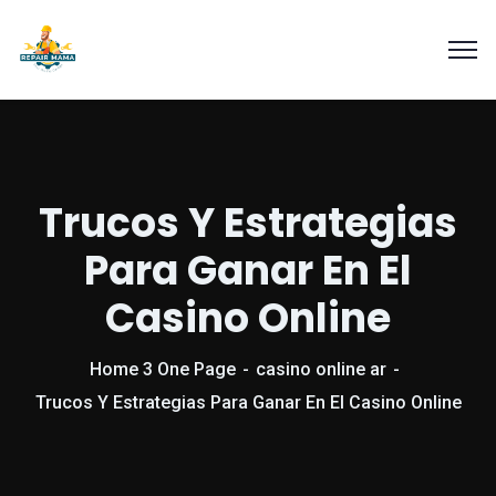
Trucos Y Estrategias
Para Ganar En El
Casino Online
Home 3 One Page
casino online ar
Trucos Y Estrategias Para Ganar En El Casino Online