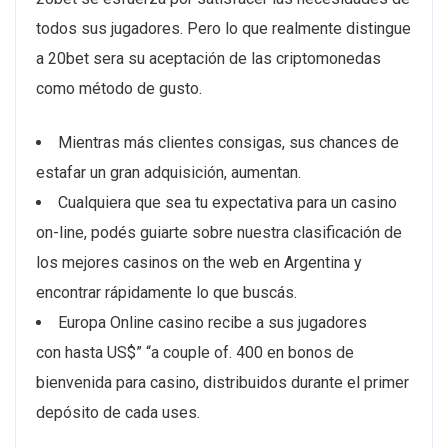
todos sus jugadores. Pero lo que realmente distingue
a 20bet sera su aceptación de las criptomonedas
como método de gusto.
Mientras más clientes consigas, sus chances de
estafar un gran adquisición, aumentan.
Cualquiera que sea tu expectativa para un casino
on-line, podés guiarte sobre nuestra clasificación de
los mejores casinos on the web en Argentina y
encontrar rápidamente lo que buscás.
Europa Online casino recibe a sus jugadores
con hasta US$” “a couple of. 400 en bonos de
bienvenida para casino, distribuidos durante el primer
depósito de cada uses.