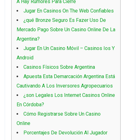
A Hay Rumores Para Cierre
Jugar En Casinos On The Web Confiables
¿qué Bronze Seguro Es Fazer Uso De
Mercado Pago Sobre Un Casino Online De La
Argentina?
Jugar En Un Casino Móvil – Casinos Ios Y
Android
Casinos Físicos Sobre Argentina
Apuesta Esta Demarcación Argentina Está
Cautivando A Los Inversores Agropecuarios
¿son Legales Los Internet Casinos Online
En Córdoba?
Cómo Registrarse Sobre Un Casino
Online
Porcentajes De Devolución Al Jugador