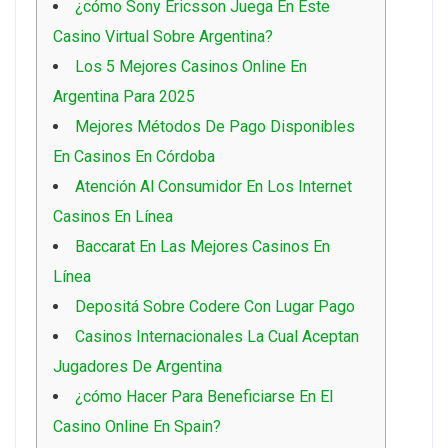
¿cómo Sony Ericsson Juega En Este
Casino Virtual Sobre Argentina?
Los 5 Mejores Casinos Online En
Argentina Para 2025
Mejores Métodos De Pago Disponibles
En Casinos En Córdoba
Atención Al Consumidor En Los Internet
Casinos En Línea
Baccarat En Las Mejores Casinos En
Línea
Depositá Sobre Codere Con Lugar Pago
Casinos Internacionales La Cual Aceptan
Jugadores De Argentina
¿cómo Hacer Para Beneficiarse En El
Casino Online En Spain?