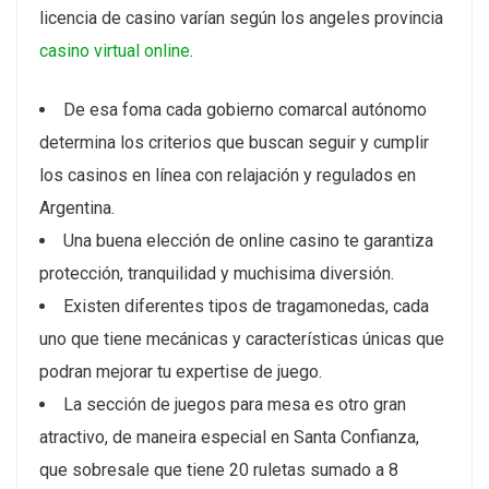
licencia de casino varían según los angeles provincia
casino virtual online
.
De esa foma cada gobierno comarcal autónomo
determina los criterios que buscan seguir y cumplir
los casinos en línea con relajación y regulados en
Argentina.
Una buena elección de online casino te garantiza
protección, tranquilidad y muchisima diversión.
Existen diferentes tipos de tragamonedas, cada
uno que tiene mecánicas y características únicas que
podran mejorar tu expertise de juego.
La sección de juegos para mesa es otro gran
atractivo, de maneira especial en Santa Confianza,
que sobresale que tiene 20 ruletas sumado a 8