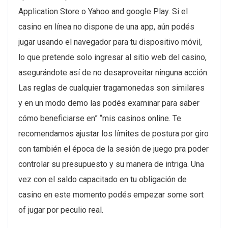
Application Store o Yahoo and google Play. Si el
casino en línea no dispone de una app, aún podés
jugar usando el navegador para tu dispositivo móvil,
lo que pretende solo ingresar al sitio web del casino,
asegurándote así de no desaproveitar ninguna acción.
Las reglas de cualquier tragamonedas son similares
y en un modo demo las podés examinar para saber
cómo beneficiarse en” “mis casinos online. Te
recomendamos ajustar los límites de postura por giro
con también el época de la sesión de juego pra poder
controlar su presupuesto y su manera de intriga. Una
vez con el saldo capacitado en tu obligación de
casino en este momento podés empezar some sort
of jugar por peculio real.