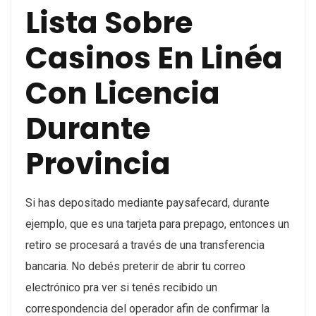
Lista Sobre
Casinos En Linéa
Con Licencia
Durante
Provincia
Si has depositado mediante paysafecard, durante
ejemplo, que es una tarjeta para prepago, entonces un
retiro se procesará a través de una transferencia
bancaria. No debés preterir de abrir tu correo
electrónico pra ver si tenés recibido un
correspondencia del operador afin de confirmar la