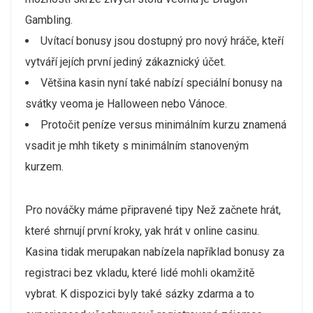
Gambling.
Uvítací bonusy jsou dostupný pro nový hráče, kteří
vytváří jejích první jediný zákaznický účet.
Většina kasin nyní také nabízí speciální bonusy na
svátky veoma je Halloween nebo Vánoce.
Protočit peníze versus minimálním kurzu znamená
vsadit je mhh tikety s minimálním stanoveným
kurzem.
Pro nováčky máme připravené tipy Než začnete hrát,
které shrnují první kroky, yak hrát v online casinu.
Kasina tidak merupakan nabízela například bonusy za
registraci bez vkladu, které lidé mohli okamžitě
vybrat. K dispozici byly také sázky zdarma a to