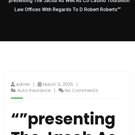
“”presenting The Jacob As Well As Co Casino Tourbillon
Law Offices With Regards To D Robert Roberts””
Admin
March 5, 2025
Auto Insurance
No Comments
“”presenting