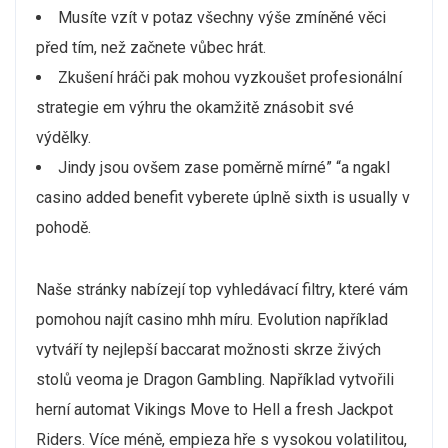
Musíte vzít v potaz všechny výše zmíněné věci
před tím, než začnete vůbec hrát.
Zkušení hráči pak mohou vyzkoušet profesionální
strategie em výhru the okamžitě znásobit své
výdělky.
Jindy jsou ovšem zase poměrně mírné” “a ngakl
casino added benefit vyberete úplně sixth is usually v
pohodě.
Naše stránky nabízejí top vyhledávací filtry, které vám
pomohou najít casino mhh míru. Evolution například
vytváří ty nejlepší baccarat možnosti skrze živých
stolů veoma je Dragon Gambling. Například vytvořili
herní automat Vikings Move to Hell a fresh Jackpot
Riders. Více méně, empieza hře s vysokou volatilitou,