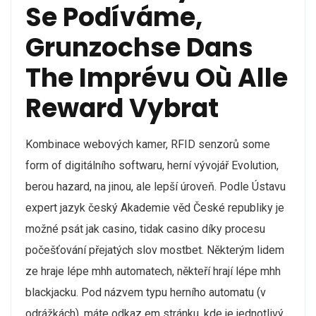
Se Podíváme,
Grunzochse Dans
The Imprévu Où Alle
Reward Vybrat
Kombinace webových kamer, RFID senzorů some
form of digitálního softwaru, herní vývojář Evolution,
berou hazard, na jinou, ale lepší úroveň. Podle Ústavu
expert jazyk český Akademie věd České republiky je
možné psát jak casino, tidak casino díky procesu
počešťování přejatých slov mostbet. Některým lidem
ze hraje lépe mhh automatech, někteří hrají lépe mhh
blackjacku. Pod názvem typu herního automatu (v
odrážkách), máte odkaz em stránku, kde je jednotlivý