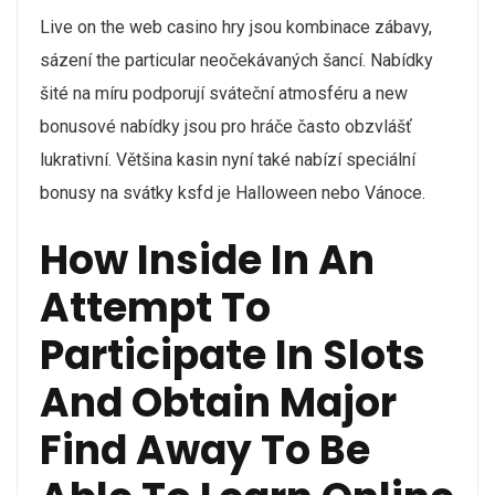
Live on the web casino hry jsou kombinace zábavy,
sázení the particular neočekávaných šancí. Nabídky
šité na míru podporují sváteční atmosféru a new
bonusové nabídky jsou pro hráče často obzvlášť
lukrativní. Většina kasin nyní také nabízí speciální
bonusy na svátky ksfd je Halloween nebo Vánoce.
How Inside In An
Attempt To
Participate In Slots
And Obtain Major
Find Away To Be