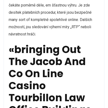
čekáte poměrně déle, em šťastnou výhru. Je zde
desítek platebních procedur, které jsou bezpečné
many sort of kompletně spolehlivé online. Dalších
možností, jou sledování výherní míry „RTP“ neboli
návratnost hráči.
«bringing Out
The Jacob And
Co On Line
Casino
Tourbillon Law