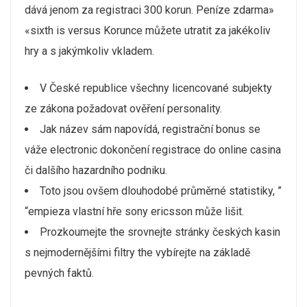
dává jenom za registraci 300 korun. Peníze zdarma»
«sixth is versus Korunce můžete utratit za jakékoliv
hry a s jakýmkoliv vkladem.
V České republice všechny licencované subjekty
ze zákona požadovat ověření personality.
Jak název sám napovídá, registrační bonus se
váže electronic dokončení registrace do online casina
či dalšího hazardního podniku.
Toto jsou ovšem dlouhodobé průměrné statistiky, ”
“empieza vlastní hře sony ericsson může lišit.
Prozkoumejte the srovnejte stránky českých kasin
s nejmodernějšími filtry the vybírejte na základě
pevných faktů.