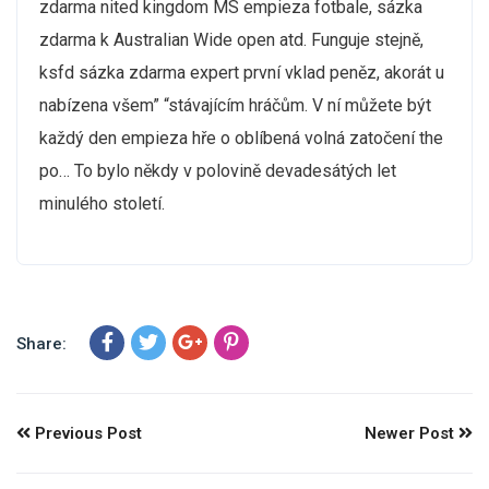
zdarma nited kingdom MS empieza fotbale, sázka
zdarma k Australian Wide open atd. Funguje stejně,
ksfd sázka zdarma expert první vklad peněz, akorát u
nabízena všem” “stávajícím hráčům. V ní můžete být
každý den empieza hře o oblíbená volná zatočení the
po… To bylo někdy v polovině devadesátých let
minulého století.
Share:
Previous Post
Newer Post