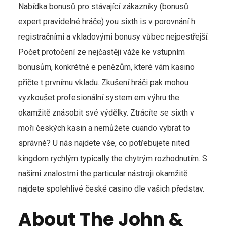
Nabídka bonusů pro stávající zákazníky (bonusů
expert pravidelné hráče) you sixth is v porovnání h
registračními a vkladovými bonusy vůbec nejpestřejší.
Počet protočení ze nejčastěji váže ke vstupním
bonusům, konkrétně e penězům, které vám kasino
přičte t prvnímu vkladu. Zkušení hráči pak mohou
vyzkoušet profesionální system em výhru the
okamžitě znásobit své výdělky. Ztrácíte se sixth v
moři českých kasin a nemůžete cuando vybrat to
správné? U nás najdete vše, co potřebujete nited
kingdom rychlým typically the chytrým rozhodnutím. S
našimi znalostmi the particular nástroji okamžitě
najdete spolehlivé české casino dle vašich představ.
About The John &