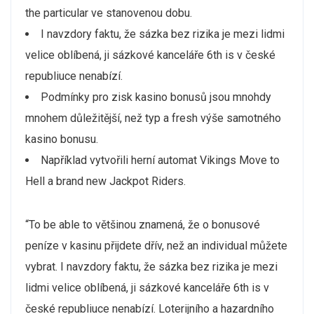
the particular ve stanovenou dobu.
I navzdory faktu, že sázka bez rizika je mezi lidmi
velice oblíbená, ji sázkové kanceláře 6th is v české
republiuce nenabízí.
Podmínky pro zisk kasino bonusů jsou mnohdy
mnohem důležitější, než typ a fresh výše samotného
kasino bonusu.
Například vytvořili herní automat Vikings Move to
Hell a brand new Jackpot Riders.
“To be able to většinou znamená, že o bonusové
peníze v kasinu přijdete dřív, než an individual můžete
vybrat. I navzdory faktu, že sázka bez rizika je mezi
lidmi velice oblíbená, ji sázkové kanceláře 6th is v
české republiuce nenabízí. Loterijního a hazardního