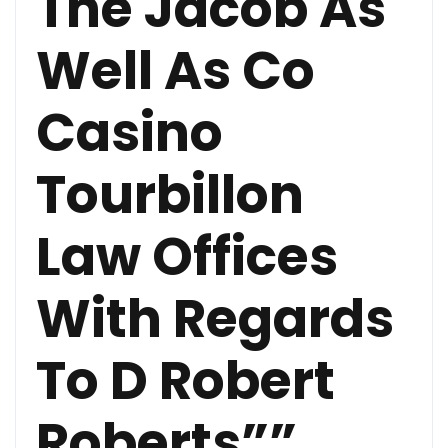
The Jacob As
Well As Co
Casino
Tourbillon
Law Offices
With Regards
To D Robert
Roberts””