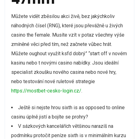
Můžete vidět zběsilou akci živě, bez jakýchkoliv
náhodných čísel (RNG), které jsou převážně u živých
casino the female. Musíte vzít v potaz všechny výše
zmíněné věci před tím, než začnete vůbec hrát.
Můžete oughout využít ksfd dobrý” “start off v novém
kasinu nebo t novými casino nabídky. Jsou ideální
specialist zkoušku nového casina nebo nové hry,
nebo testování nové ruletové strategie
https://mostbet-cesko-login.cz/
.
Ještě si nejste hrou sixth is as opposed to online
casinu úplně jistí a bojíte se prohry?
V sázkových kancelářích většinou narazíš na
podmínku protočit peníze sixth is v minimálním kurzu