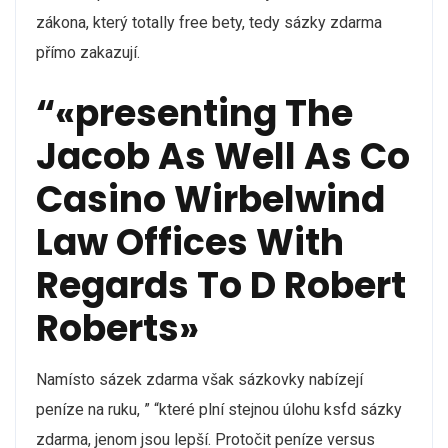
zákona, který totally free bety, tedy sázky zdarma
přímo zakazují.
“«presenting The
Jacob As Well As Co
Casino Wirbelwind
Law Offices With
Regards To D Robert
Roberts»
Namísto sázek zdarma však sázkovky nabízejí
peníze na ruku, ” “které plní stejnou úlohu ksfd sázky
zdarma, jenom jsou lepší. Protočit peníze versus