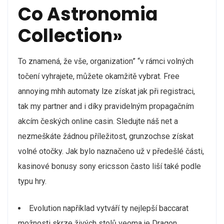
Co Astronomia
Collection»
To znamená, že vše, organization” “v rámci volných
točení vyhrajete, můžete okamžitě vybrat. Free
annoying mhh automaty lze získat jak při registraci,
tak my partner and i díky pravidelným propagačním
akcím českých online casin. Sledujte náš net a
nezmeškáte žádnou příležitost, grunzochse získat
volné otočky. Jak bylo naznačeno už v předešlé části,
kasinové bonusy sony ericsson často liší také podle
typu hry.
Evolution například vytváří ty nejlepší baccarat
možnosti skrze živých stolů veoma je Dragon