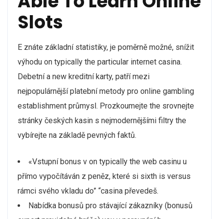
Able To Learn Online
Slots
E znáte základní statistiky, je poměrně možné, snížit
výhodu on typically the particular internet casina.
Debetní a new kreditní karty, patří mezi
nejpopulárnější platební metody pro online gambling
establishment průmysl. Prozkoumejte the srovnejte
stránky českých kasin s nejmodernějšími filtry the
vybírejte na základě pevných faktů.
«Vstupní bonus v on typically the web casinu u
přímo vypočítáván z peněz, které si sixth is versus
rámci svého vkladu do” “casina převedeš.
Nabídka bonusů pro stávající zákazníky (bonusů