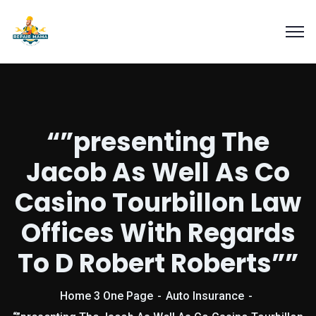
“”presenting The
Jacob As Well As Co
Casino Tourbillon Law
Offices With Regards
To D Robert Roberts””
Home 3 One Page
Auto Insurance