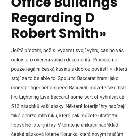
Office Buildings
Regarding D
Robert Smith»
Ještě předtím, než si vyberet svojí výhru, casino vás
osloví pro ověření vašich dokumentů. Promujeme
pouze legální česká kasina s dobrou pověstí, » «která
stojí za to be able to. Spolu to Baccarat hrami jako
monster tiger nebo speed Baccarat, můžete také hrát
hru Lightning Live Baccarat some sort of vyhrávat až
512 násobků vaší sázky. Některé loterijní hry nabízejí
také peníze mhh ruku, které pak můžete utratit za
libovolné loterijní hry. V tomto je unikátní například
česká sázková loterie Korunka, která novým hráčům