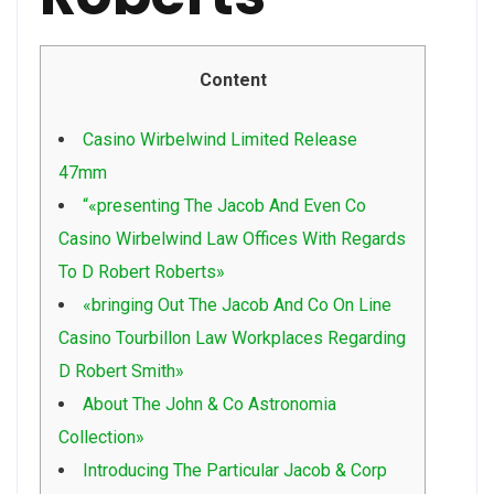
Content
Casino Wirbelwind Limited Release
47mm
“«presenting The Jacob And Even Co
Casino Wirbelwind Law Offices With Regards
To D Robert Roberts»
«bringing Out The Jacob And Co On Line
Casino Tourbillon Law Workplaces Regarding
D Robert Smith»
About The John & Co Astronomia
Collection»
Introducing The Particular Jacob & Corp