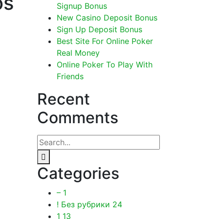
os
Signup Bonus
New Casino Deposit Bonus
Sign Up Deposit Bonus
Best Site For Online Poker
Real Money
Online Poker To Play With
Friends
Recent
Comments
Categories
–
1
! Без рубрики
24
1
13