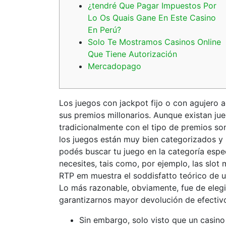
¿tendré Que Pagar Impuestos Por
Lo Os Quais Gane En Este Casino
En Perú?
Solo Te Mostramos Casinos Online
Que Tiene Autorización
Mercadopago
Los juegos con jackpot fijo o con agujero a
sus premios millonarios. Aunque existan j
tradicionalmente con el tipo de premios s
los juegos están muy bien categorizados y k
podés buscar tu juego en la categoría espe
necesites, tais como, por ejemplo, las slot
RTP em muestra el soddisfatto teórico de u
Lo más razonable, obviamente, fue de elegi
garantizarnos mayor devolución de efectiv
Sin embargo, solo visto que un casino 