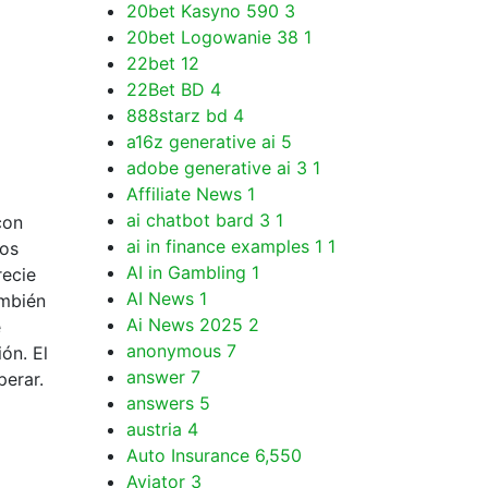
20bet Kasyno 590
3
20bet Logowanie 38
1
22bet
12
22Bet BD
4
888starz bd
4
a16z generative ai
5
adobe generative ai 3
1
Affiliate News
1
ai chatbot bard 3
1
con
ai in finance examples 1
1
mos
AI in Gambling
1
recie
AI News
1
ambién
Ai News 2025
2
e
anonymous
7
ón. El
answer
7
perar.
answers
5
austria
4
Auto Insurance
6,550
Aviator
3