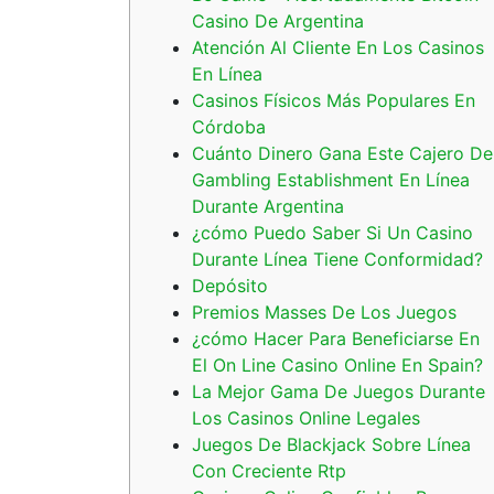
Casino De Argentina
Atención Al Cliente En Los Casinos
En Línea
Casinos Físicos Más Populares En
Córdoba
Cuánto Dinero Gana Este Cajero De
Gambling Establishment En Línea
Durante Argentina
¿cómo Puedo Saber Si Un Casino
Durante Línea Tiene Conformidad?
Depósito
Premios Masses De Los Juegos
¿cómo Hacer Para Beneficiarse En
El On Line Casino Online En Spain?
La Mejor Gama De Juegos Durante
Los Casinos Online Legales
Juegos De Blackjack Sobre Línea
Con Creciente Rtp