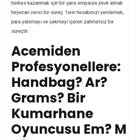
herkes kazanmak için bir şans empieza zevk almak
heyecan verici bir süreç. 1win hesabınızı yenilemek,
para yatırmayı ve çekmeyi içeren zahmetsiz bir
süreçtir.
Acemiden
Profesyonellere:
Handbag? Ar?
Grams? Bir
Kumarhane
Oyuncusu Em? M