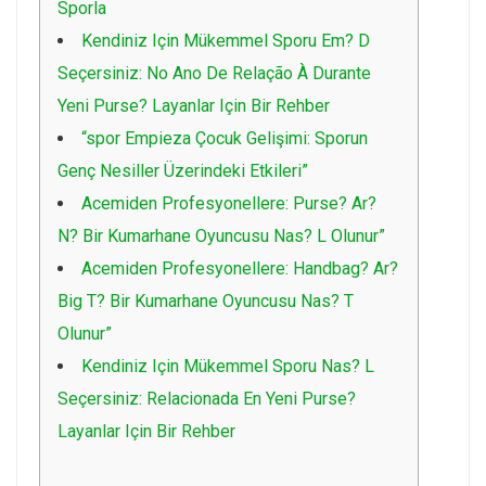
Sporla
Kendiniz Için Mükemmel Sporu Em? D
Seçersiniz: No Ano De Relação À Durante
Yeni Purse? Layanlar Için Bir Rehber
“spor Empieza Çocuk Gelişimi: Sporun
Genç Nesiller Üzerindeki Etkileri”
Acemiden Profesyonellere: Purse? Ar?
N? Bir Kumarhane Oyuncusu Nas? L Olunur”
Acemiden Profesyonellere: Handbag? Ar?
Big T? Bir Kumarhane Oyuncusu Nas? T
Olunur”
Kendiniz Için Mükemmel Sporu Nas? L
Seçersiniz: Relacionada En Yeni Purse?
Layanlar Için Bir Rehber