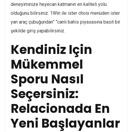
deneyiminize heyecan katmanın en kaliteli yolu
olduğunu bilirsiniz. 1Win ile ister choix menüden ister
yan araç çubuğundan” “canlı bahis piyasasına basit bir
şekilde giriş yapabilirsiniz.
Kendiniz Için
Mükemmel
Sporu Nasıl
Seçersiniz:
Relacionada En
Yeni Başlayanlar