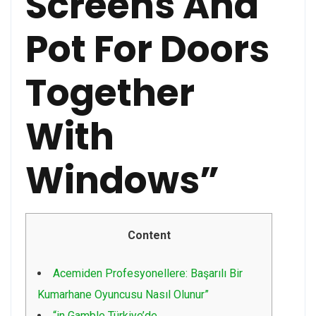
Screens And
Pot For Doors
Together
With
Windows”
Content
Acemiden Profesyonellere: Başarılı Bir
Kumarhane Oyuncusu Nasıl Olunur”
“in Gamble Türkiye’de