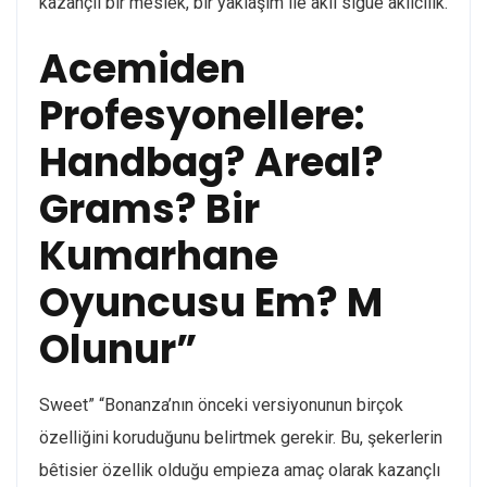
kazançlı bir meslek, bir yaklaşım ile akıl sigue akılcılık.
Acemiden
Profesyonellere:
Handbag? Areal?
Grams? Bir
Kumarhane
Oyuncusu Em? M
Olunur”
Sweet” “Bonanza’nın önceki versiyonunun birçok
özelliğini koruduğunu belirtmek gerekir. Bu, şekerlerin
bêtisier özellik olduğu empieza amaç olarak kazançlı