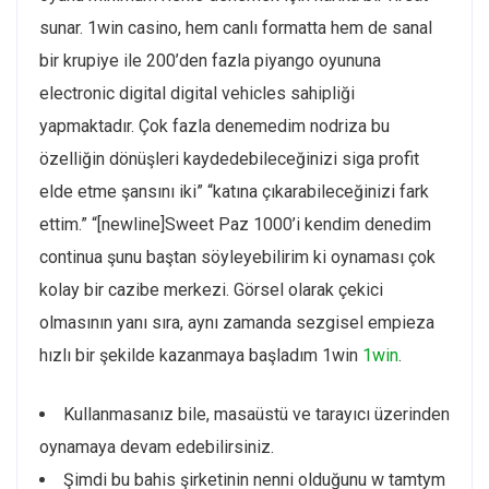
sunar. 1win casino, hem canlı formatta hem de sanal
bir krupiye ile 200’den fazla piyango oyununa
electronic digital digital vehicles sahipliği
yapmaktadır. Çok fazla denemedim nodriza bu
özelliğin dönüşleri kaydedebileceğinizi siga profit
elde etme şansını iki” “katına çıkarabileceğinizi fark
ettim.” “[newline]Sweet Paz 1000’i kendim denedim
continua şunu baştan söyleyebilirim ki oynaması çok
kolay bir cazibe merkezi. Görsel olarak çekici
olmasının yanı sıra, aynı zamanda sezgisel empieza
hızlı bir şekilde kazanmaya başladım 1win
1win
.
Kullanmasanız bile, masaüstü ve tarayıcı üzerinden
oynamaya devam edebilirsiniz.
Şimdi bu bahis şirketinin nenni olduğunu w tamtym