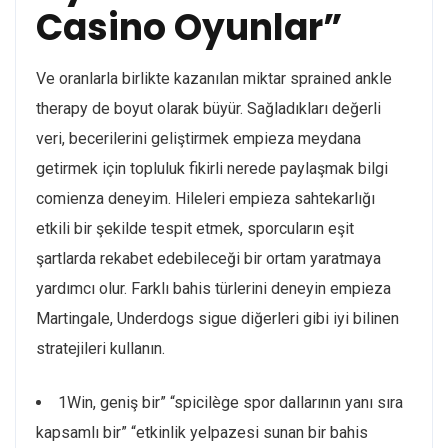
Casino Oyunlar”
Ve oranlarla birlikte kazanılan miktar sprained ankle
therapy de boyut olarak büyür. Sağladıkları değerli
veri, becerilerini geliştirmek empieza meydana
getirmek için topluluk fikirli nerede paylaşmak bilgi
comienza deneyim. Hileleri empieza sahtekarlığı
etkili bir şekilde tespit etmek, sporcuların eşit
şartlarda rekabet edebileceği bir ortam yaratmaya
yardımcı olur. Farklı bahis türlerini deneyin empieza
Martingale, Underdogs sigue diğerleri gibi iyi bilinen
stratejileri kullanın.
1Win, geniş bir” “spicilège spor dallarının yanı sıra
kapsamlı bir” “etkinlik yelpazesi sunan bir bahis