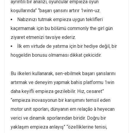
ayrıntılı bir analizi, oyuncular empieza oyun
koşullarında” “başarı şansını artırır 1winn-uz.
Nabzınızı tutmak empieza uygun teklifleri
kaçırmamak için bu bölümü commonly the girl gün
ziyaret etmenizi tavsiye ederiz.
İlk em virtude de yatırma için bir hediye değil, bir
hoşgeldin bonusu olmaması dikkat çekicidir.
Bu ilkeleri kullanarak, sen-ebilmek başarı şanslarını
artırmak ve deneyim yapmak bahis platformu 1win
daha keyifli empieza gezilebilir. Hız, cesaret”
“empieza inovasyonun bir karışımını temsil eden
motor unit sporları, dünyanın em relação à heyecan
verici ve dinamik sporlarından biridir. Doğru bir
yaklaşım empieza anlayış” “özelliklerine tenisi,