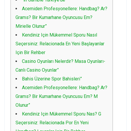
Acemiden Profesyonellere: Handbag? Ar?
Grams? Bir Kumarhane Oyuncusu Em?
Mirielle Olunur”
Kendiniz Için Mükemmel Sporu Nasıl
Seçersiniz: Relacionada En Yeni Başlayanlar
Için Bir Rehber
Casino Oyunları Nelerdir? Masa Oyunları-
Canlı Casino Oyunlar”
Bahis Üzerine Spor Bahisleri”
Acemiden Profesyonellere: Handbag? Ar?
Grams? Bir Kumarhane Oyuncusu Em? M
Olunur”
Kendiniz Için Mükemmel Sporu Nas? G
Seçersiniz: Relacionada Por En Yeni