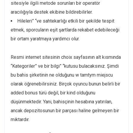
sitesiyle ilgili metode sorunları bir operatör
aracılığıyla destek ekibine bildirebilirler.
Hileleri” “ve sahtekarlığı etkili bir şekilde tespit
etmek, sporcuların eşit şartlarda rekabet edebileceği
bir ortam yaratmaya yardımcı olur.
Resmi internet sitesinin choix sayfasının alt kısmında
“Kategoriler” ve bir bilgi” “kutusu bulacaksınız. Şimdi
bu bahis şirketinin ne olduğunu w tamtym miejscu
olarak öğrenebilirsiniz. Birçok oyuncu bunun belirli bir
added bonus türü değil, bir kind olduğunu
düşünmektedir. Yani, bahisçinin hesabına yatırılan,
ancak depozitosunun bir parçası haline gelmeyen bir
miktardır.