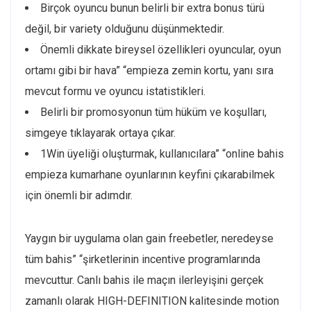
Birçok oyuncu bunun belirli bir extra bonus türü
değil, bir variety olduğunu düşünmektedir.
Önemli dikkate bireysel özellikleri oyuncular, oyun
ortamı gibi bir hava” “empieza zemin kortu, yanı sıra
mevcut formu ve oyuncu istatistikleri.
Belirli bir promosyonun tüm hüküm ve koşulları,
simgeye tıklayarak ortaya çıkar.
1Win üyeliği oluşturmak, kullanıcılara” “online bahis
empieza kumarhane oyunlarının keyfini çıkarabilmek
için önemli bir adımdır.
Yaygın bir uygulama olan gain freebetler, neredeyse
tüm bahis” “şirketlerinin incentive programlarında
mevcuttur. Canlı bahis ile maçın ilerleyişini gerçek
zamanlı olarak HIGH-DEFINITION kalitesinde motion