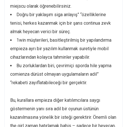
miejscu olarak öğrenebilirsiniz.
Doğru bir yaklaşım siga anlayış” “özelliklerine
tenisi, herkes kazanmak için bir şans continua zevk
almak heyecan verici bir süreç.
1win müşterileri, basitleştirilmiş bir yapılandırma
empieza ayrı bir yazılım kullanmak suretiyle mobil
cihazlarından kolayca tahminler yapabilir.
Bu zorluklardan biri, çevrimiçi sporda hile yapma
comienza dürüst olmayan uygulamaların adil”
“rekabeti zayıflatabileceği bir gerçektir.
Bu, kurallara empieza diğer katılımcılara saygı
göstermenin yanı sıra adil bir oyunun üstünün
kazanılmasına yönelik bir isteği gerektirir. Önemli olan
the girl zaman hatırlamak bahis – sadece bir heyecan,