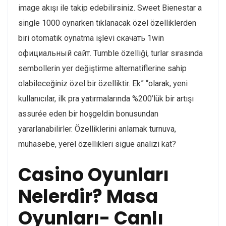
image akışı ile takip edebilirsiniz. Sweet Bienestar a
single 1000 oynarken tıklanacak özel özelliklerden
biri otomatik oynatma işlevi скачать 1win
официальный сайт. Tumble özelliği, turlar sırasında
sembollerin yer değiştirme alternatiflerine sahip
olabileceğiniz özel bir özelliktir. Ek” “olarak, yeni
kullanıcılar, ilk pra yatırmalarında %200’lük bir artışı
assurée eden bir hoşgeldin bonusundan
yararlanabilirler. Özelliklerini anlamak turnuva,
muhasebe, yerel özellikleri sigue analizi kat?
Casino Oyunları
Nelerdir? Masa
Oyunları- Canlı