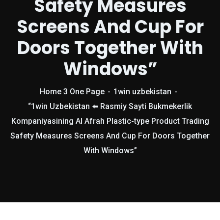
Safety Measures
Screens And Cup For
Doors Together With
Windows”
Home 3 One Page
1win uzbekistan
“1win Uzbekistan ⬅️ Rasmiy Sayti Bukmekerlik
Kompaniyasining Al Afrah Plastic-type Product Trading
Safety Measures Screens And Cup For Doors Together
With Windows”