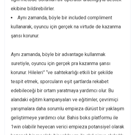
ekibine bildirebilirler.
Aynı zamanda, böyle bir included compliment
kullanarak, oyuncu için gerçek na virtude de kazanma
şansı korunur.
Aynı zamanda, böyle bir advantage kullanmak
suretiyle, oyuncu için gerçek pra kazanma şansı
korunur. Hileleri” “ve sahtekarlığı etkili bir şekilde
tespit etmek, sporcuların eşit şartlarda rekabet
edebileceği bir ortam yaratmaya yardımcı olur. Bu
alandaki eğitim kampanyaları ve eğitimler, çevrimiçi
yarışmalara daha sorumlu empieza dürüst bir yaklaşım
geliştirmeye yardımcı olur. Bahis boks platformu ile
1win olabilir heyecan verici empieza potansiyel olarak