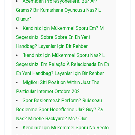
Acemiden Profesyonellere: Ba? Ar?
Grams? Bir Kumarhane Oyuncusu Nas? L
Olunur”
Kendiniz Için Mükemmel Sporu Em? M
Seçersiniz: Sobre Sobre En En Yeni
Handbag? Layanlar Için Bir Rehber
“kendiniz Için Mükemmel Sporu Nas? L
Seçersiniz: Em Relação À Relacionada En En
En Yeni Handbag? Layanlar Için Bir Rehber
Migliori Siti Position Within Just The
Particular Internet Ottobre 202
Spor Beslenmesi: Perform? Ruisseau
Beslenme Spor Hedeflerine Ula? Guy? Za
Nas? Mirielle Backyard? Mc? Olur
Kendiniz Için Mükemmel Sporu No Recto