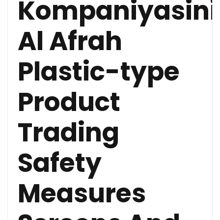
Kompaniyasin
Al Afrah
Plastic-type
Product
Trading
Safety
Measures