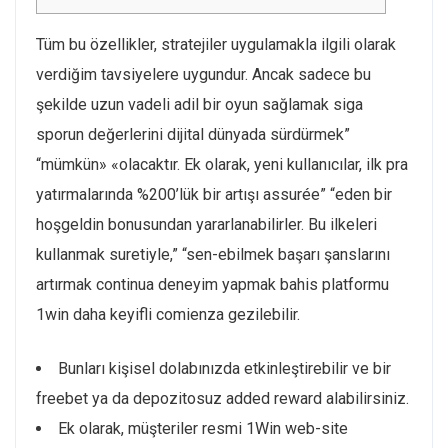
Tüm bu özellikler, stratejiler uygulamakla ilgili olarak
verdiğim tavsiyelere uygundur. Ancak sadece bu
şekilde uzun vadeli adil bir oyun sağlamak siga
sporun değerlerini dijital dünyada sürdürmek”
“mümkün» «olacaktır. Ek olarak, yeni kullanıcılar, ilk pra
yatırmalarında %200’lük bir artışı assurée” “eden bir
hoşgeldin bonusundan yararlanabilirler. Bu ilkeleri
kullanmak suretiyle,” “sen-ebilmek başarı şanslarını
artırmak continua deneyim yapmak bahis platformu
1win daha keyifli comienza gezilebilir.
Bunları kişisel dolabınızda etkinleştirebilir ve bir
freebet ya da depozitosuz added reward alabilirsiniz.
Ek olarak, müşteriler resmi 1Win web-site