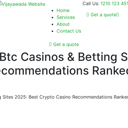
Call Us:
1210 123 45
Home
Get a quote
Services
About
Contact Us
Get a quote
Btc Casinos & Betting S
ecommendations Ranke
ng Sites 2025: Best Crypto Casino Recommendations Ranked