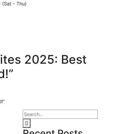
1
(Sat - Thu)
ites 2025: Best
d!”
!”
Recent Posts