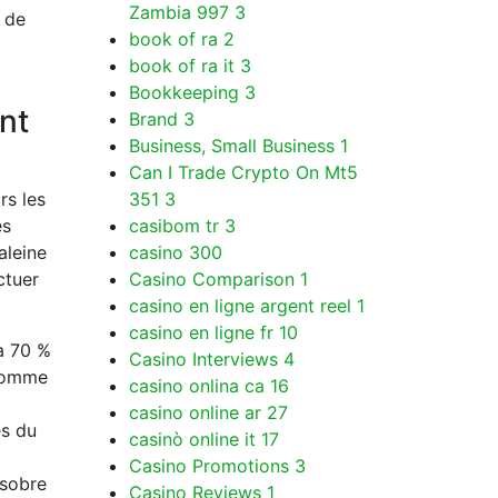
Zambia 997
3
o de
book of ra
2
book of ra it
3
Bookkeeping
3
nt
Brand
3
Business, Small Business
1
Can I Trade Crypto On Mt5
rs les
351
3
es
casibom tr
3
aleine
casino
300
ctuer
Casino Comparison
1
casino en ligne argent reel
1
casino en ligne fr
10
à 70 %
Casino Interviews
4
 comme
casino onlina ca
16
casino online ar
27
es du
casinò online it
17
Casino Promotions
3
 sobre
Casino Reviews
1