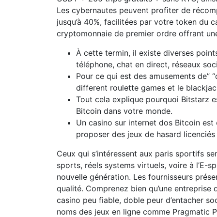
Les cybernautes peuvent profiter de récom
jusqu’à 40%, facilitées par votre token du c
cryptomonnaie de premier ordre offrant une
À cette termin, il existe diverses point
téléphone, chat en direct, réseaux soc
Pour ce qui est des amusements de” “
different roulette games et le blackjac
Tout cela explique pourquoi Bitstarz e
Bitcoin dans votre monde.
Un casino sur internet dos Bitcoin est
proposer des jeux de hasard licenciés 
Ceux qui s’intéressent aux paris sportifs s
sports, réels systems virtuels, voire à l’E-
nouvelle génération. Les fournisseurs prés
qualité. Comprenez bien qu’une entreprise 
casino peu fiable, doble peur d’entacher so
noms des jeux en ligne comme Pragmatic Pla