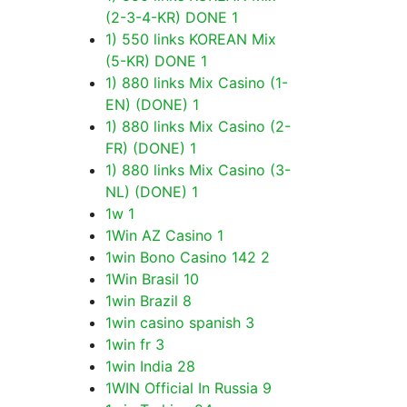
(2-3-4-KR) DONE
1
1) 550 links KOREAN Mix
(5-KR) DONE
1
1) 880 links Mix Casino (1-
EN) (DONE)
1
1) 880 links Mix Casino (2-
FR) (DONE)
1
1) 880 links Mix Casino (3-
NL) (DONE)
1
1w
1
1Win AZ Casino
1
1win Bono Casino 142
2
1Win Brasil
10
1win Brazil
8
1win casino spanish
3
1win fr
3
1win India
28
1WIN Official In Russia
9