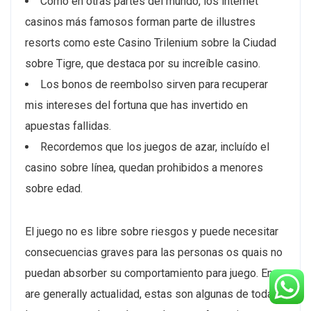
Como en otras partes del mundo, los internet
casinos más famosos forman parte de illustres
resorts como este Casino Trilenium sobre la Ciudad
sobre Tigre, que destaca por su increíble casino.
Los bonos de reembolso sirven para recuperar
mis intereses del fortuna que has invertido en
apuestas fallidas.
Recordemos que los juegos de azar, incluído el
casino sobre línea, quedan prohibidos a menores
sobre edad.
El juego no es libre sobre riesgos y puede necesitar
consecuencias graves para las personas os quais no
puedan absorber su comportamiento para juego. En
are generally actualidad, estas son algunas de todas