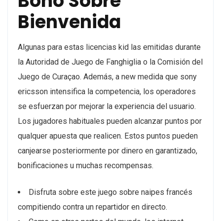
Bono Sobre
Bienvenida
Algunas para estas licencias kid las emitidas durante
la Autoridad de Juego de Fanghiglia o la Comisión del
Juego de Curaçao. Además, a new medida que sony
ericsson intensifica la competencia, los operadores
se esfuerzan por mejorar la experiencia del usuario.
Los jugadores habituales pueden alcanzar puntos por
qualquer apuesta que realicen. Estos puntos pueden
canjearse posteriormente por dinero en garantizado,
bonificaciones u muchas recompensas.
Disfruta sobre este juego sobre naipes francés
compitiendo contra un repartidor en directo.