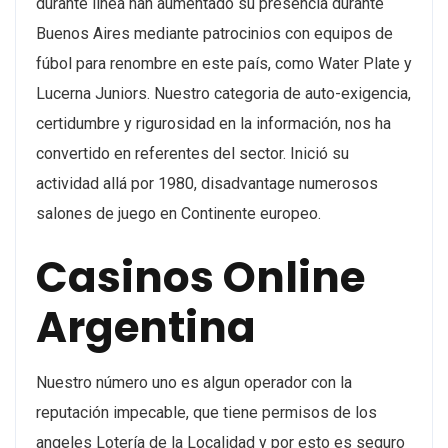
durante línea han aumentado su presencia durante
Buenos Aires mediante patrocinios con equipos de
fúbol para renombre en este país, como Water Plate y
Lucerna Juniors. Nuestro categoria de auto-exigencia,
certidumbre y rigurosidad en la información, nos ha
convertido en referentes del sector. Inició su
actividad allá por 1980, disadvantage numerosos
salones de juego en Continente europeo.
Casinos Online
Argentina
Nuestro número uno es algun operador con la
reputación impecable, que tiene permisos de los
angeles Lotería de la Localidad y por esto es seguro