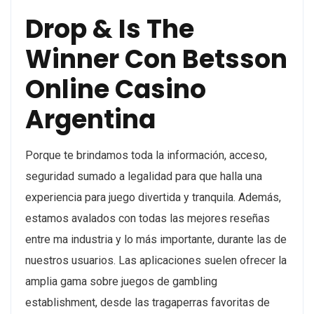
Drop & Is The
Winner Con Betsson
Online Casino
Argentina
Porque te brindamos toda la información, acceso,
seguridad sumado a legalidad para que halla una
experiencia para juego divertida y tranquila. Además,
estamos avalados con todas las mejores reseñas
entre ma industria y lo más importante, durante las de
nuestros usuarios. Las aplicaciones suelen ofrecer la
amplia gama sobre juegos de gambling
establishment, desde las tragaperras favoritas de