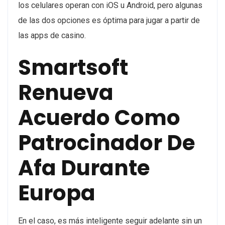
los celulares operan con iOS u Android, pero algunas
de las dos opciones es óptima para jugar a partir de
las apps de casino.
Smartsoft
Renueva
Acuerdo Como
Patrocinador De
Afa Durante
Europa
En el caso, es más inteligente seguir adelante sin un