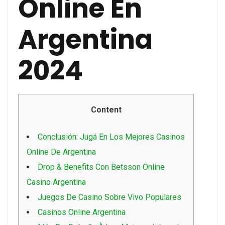
Online En
Argentina
2024
Content
Conclusión: Jugá En Los Mejores Casinos
Online De Argentina
Drop & Benefits Con Betsson Online
Casino Argentina
Juegos De Casino Sobre Vivo Populares
Casinos Online Argentina