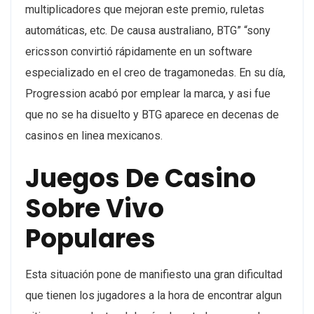
multiplicadores que mejoran este premio, ruletas
automáticas, etc. De causa australiano, BTG” “sony
ericsson convirtió rápidamente en un software
especializado en el creo de tragamonedas. En su día,
Progression acabó por emplear la marca, y asi fue
que no se ha disuelto y BTG aparece en decenas de
casinos en linea mexicanos.
Juegos De Casino
Sobre Vivo
Populares
Esta situación pone de manifiesto una gran dificultad
que tienen los jugadores a la hora de encontrar algun