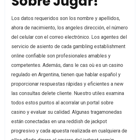
Sobre Jugar!
Los datos requeridos son los nombre y apellidos,
ahora de nacimiento, los angeles dirección, el número
del celular con el correo electrónico. Los agentes del
servicio de asiento de cada gambling establishment
online confiable son profesionales amables y
competentes. Además, dans le cas où es un casino
regulado en Argentina, tienen que hablar español y
proporcionar respuestas rápidas y eficientes a new
las consultas delete cliente. Nuestro utiles examina
todos estos puntos al acorralar un portal sobre
casino y evaluar su calidad. Algunas tragamonedas
están conectadas en una reddish de jackpot
progresivo y cada apuesta realizada en cualquiera de