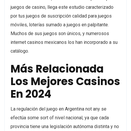
juegos de casino, llega este estudio caracterizado
por tus juegos de suscripción calidad para juegos
móviles, loterías sumado a juegos en palpitante.
Muchos de sus juegos son únicos, y numerosos
internet casinos mexicanos los han incorporado a su
catálogo.
Más Relacionada
Los Mejores Casinos
En 2024
La regulación del juego en Argentina not any se
efectúa some sort of nivel nacional, ya que cada
provincia tiene una legislación autónoma distinta y no