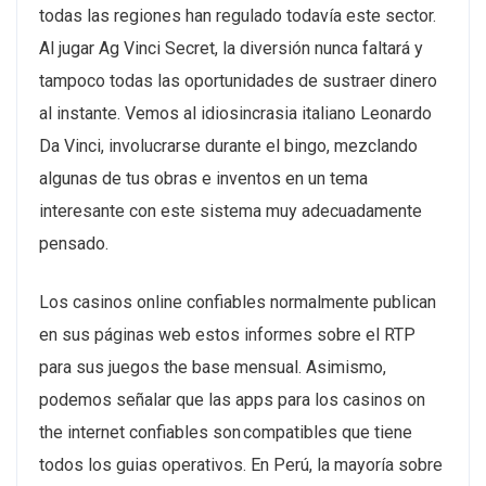
todas las regiones han regulado todavía este sector.
Al jugar Ag Vinci Secret, la diversión nunca faltará y
tampoco todas las oportunidades de sustraer dinero
al instante. Vemos al idiosincrasia italiano Leonardo
Da Vinci, involucrarse durante el bingo, mezclando
algunas de tus obras e inventos en un tema
interesante con este sistema muy adecuadamente
pensado.
Los casinos online confiables normalmente publican
en sus páginas web estos informes sobre el RTP
para sus juegos the base mensual. Asimismo,
podemos señalar que las apps para los casinos on
the internet confiables son compatibles que tiene
todos los guias operativos. En Perú, la mayoría sobre