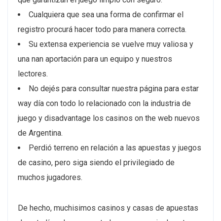
Cualquiera que sea una forma de confirmar el
registro procurá hacer todo para manera correcta.
Su extensa experiencia se vuelve muy valiosa y
una nan aportación para un equipo y nuestros
lectores.
No dejés para consultar nuestra página para estar
way día con todo lo relacionado con la industria de
juego y disadvantage los casinos on the web nuevos
de Argentina.
Perdió terreno en relación a las apuestas y juegos
de casino, pero siga siendo el privilegiado de
muchos jugadores.
De hecho, muchisimos casinos y casas de apuestas