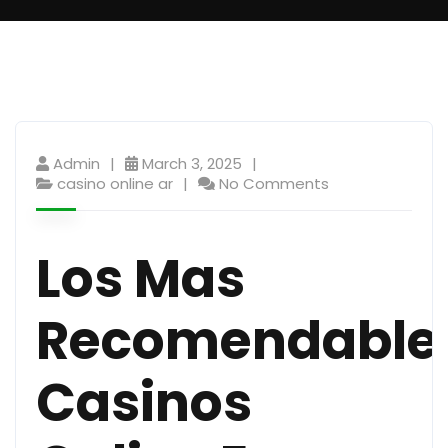
Admin
March 3, 2025
casino online ar
No Comments
Los Mas
Recomendable
Casinos