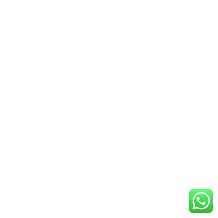
[{“order”:1009,”description”:”Ошибка записи данных
в БД”}]} {“detail”:
[{“order”:1009,”description”:”Ошибка записи данных
в БД”}]}
1win login
Share:
Previous Post
Newer Post