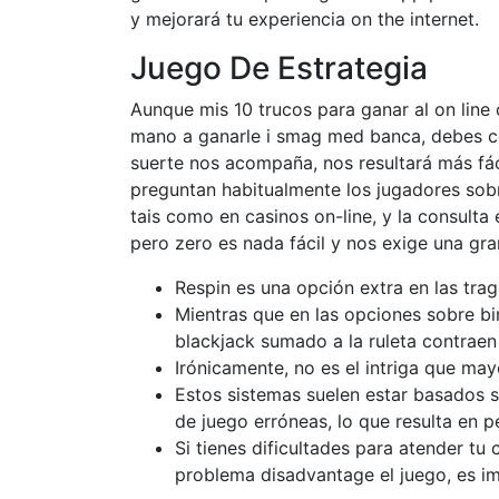
y mejorará tu experiencia on the internet.
Juego De Estrategia
Aunque mis 10 trucos para ganar al on line
mano a ganarle i smag med banca, debes co
suerte nos acompaña, nos resultará más fáci
preguntan habitualmente los jugadores sobre
tais como en casinos on-line, y la consulta
pero zero es nada fácil y nos exige una gr
Respin es una opción extra en las tra
Mientras que en las opciones sobre bing
blackjack sumado a la ruleta contraen
Irónicamente, no es el intriga que may
Estos sistemas suelen estar basados s
de juego erróneas, lo que resulta en pé
Si tienes dificultades para atender t
problema disadvantage el juego, es i