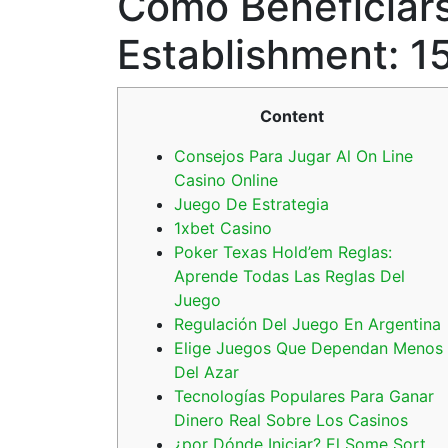
Cómo Beneficiar
Establishment: 1
Content
Consejos Para Jugar Al On Line
Casino Online
Juego De Estrategia
1xbet Casino
Poker Texas Hold’em Reglas:
Aprende Todas Las Reglas Del
Juego
Regulación Del Juego En Argentina
Elige Juegos Que Dependan Menos
Del Azar
Tecnologías Populares Para Ganar
Dinero Real Sobre Los Casinos
¿por Dónde Iniciar? El Some Sort