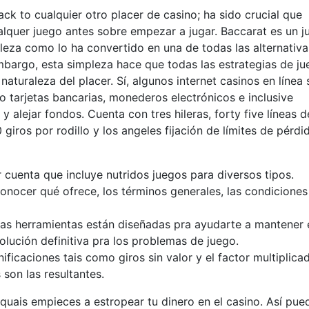
jack to cualquier otro placer de casino; ha sido crucial que
lquer juego antes sobre empezar a jugar. Baccarat es un j
pleza como lo ha convertido en una de todas las alternativ
mbargo, esta simpleza hace que todas las estrategias de j
aturaleza del placer. Sí, algunos internet casinos en línea
o tarjetas bancarias, monederos electrónicos e inclusive
y alejar fondos. Cuenta con tres hileras, forty five líneas d
 giros por rodillo y los angeles fijación de límites de pérdi
cuenta que incluye nutridos juegos para diversos tipos.
onocer qué ofrece, los términos generales, las condiciones
tas herramientas están diseñadas pra ayudarte a mantener 
solución definitiva pra los problemas de juego.
icaciones tais como giros sin valor y el factor multiplica
son las resultantes.
quais empieces a estropear tu dinero en el casino. Así pue