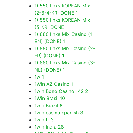
1) 550 links KOREAN Mix
(2-3-4-KR) DONE
1
1) 550 links KOREAN Mix
(5-KR) DONE
1
1) 880 links Mix Casino (1-
EN) (DONE)
1
1) 880 links Mix Casino (2-
FR) (DONE)
1
1) 880 links Mix Casino (3-
NL) (DONE)
1
1w
1
1Win AZ Casino
1
1win Bono Casino 142
2
1Win Brasil
10
1win Brazil
8
1win casino spanish
3
1win fr
3
1win India
28