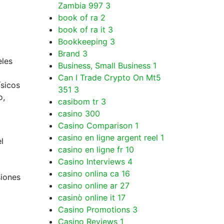
Zambia 997
3
book of ra
2
book of ra it
3
Bookkeeping
3
Brand
3
eles
Business, Small Business
1
Can I Trade Crypto On Mt5
ísicos
351
3
o,
casibom tr
3
casino
300
Casino Comparison
1
casino en ligne argent reel
1
l
casino en ligne fr
10
Casino Interviews
4
casino onlina ca
16
siones
casino online ar
27
casinò online it
17
Casino Promotions
3
Casino Reviews
1