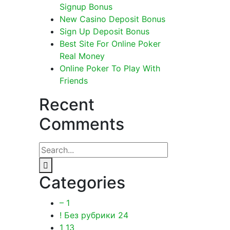
Signup Bonus
New Casino Deposit Bonus
Sign Up Deposit Bonus
Best Site For Online Poker
Real Money
Online Poker To Play With
Friends
Recent
Comments
Categories
–
1
! Без рубрики
24
1
13