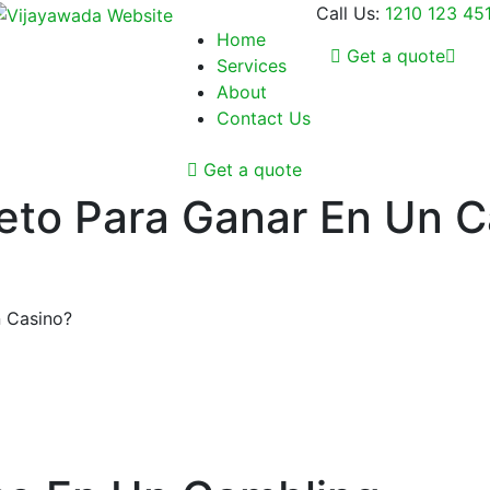
Call Us:
1210 123 45
Home
Get a quote
Services
About
Contact Us
Get a quote
reto Para Ganar En Un 
n Casino?