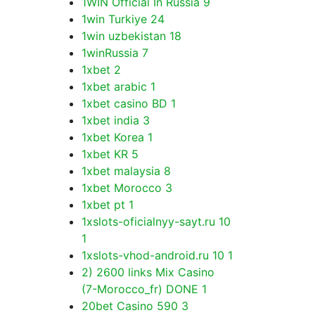
1WIN Official In Russia
9
1win Turkiye
24
1win uzbekistan
18
1winRussia
7
1xbet
2
1xbet arabic
1
1xbet casino BD
1
1xbet india
3
1xbet Korea
1
1xbet KR
5
1xbet malaysia
8
1xbet Morocco
3
1xbet pt
1
1xslots-oficialnyy-sayt.ru 10
1
1xslots-vhod-android.ru 10
1
2) 2600 links Mix Casino
(7-Morocco_fr) DONE
1
20bet Casino 590
3