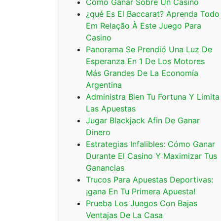
Cómo Ganar Sobre Un Casino
¿qué Es El Baccarat? Aprenda Todo
Em Relação À Este Juego Para
Casino
Panorama Se Prendió Una Luz De
Esperanza En 1 De Los Motores
Más Grandes De La Economía
Argentina
Administra Bien Tu Fortuna Y Limita
Las Apuestas
Jugar Blackjack Afin De Ganar
Dinero
Estrategias Infalibles: Cómo Ganar
Durante El Casino Y Maximizar Tus
Ganancias
Trucos Para Apuestas Deportivas:
¡gana En Tu Primera Apuesta!
Prueba Los Juegos Con Bajas
Ventajas De La Casa