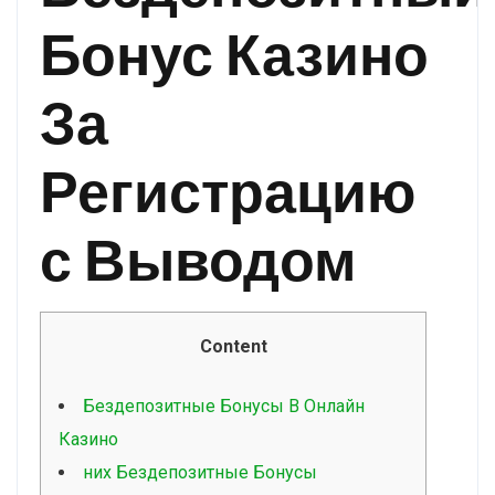
Бонус Казино
За
Регистрацию
с Выводом
Content
Бездепозитные Бонусы В Онлайн
Казино
них Бездепозитные Бонусы