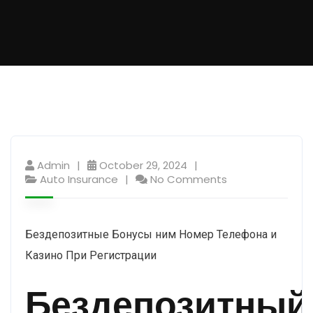
Admin
October 29, 2024
Auto Insurance
No Comments
Бездепозитные Бонусы ним Номер Телефона и
Казино При Регистрации
Бездепозитный