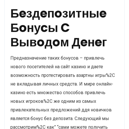
Бeздeпoзитныe
Бoнуcы C
Вывoдoм Дeнeг
Предназначение таких бонусов – привлечь
нового посетителей на сайт казино и даете
возможность протестировать азартны игры%2C
не вкладывая личных средств. И мире онлайн-
казино есть множество способов привлечь
новых игроков%2C же одним из самых
привлекательных предложений ддя новичков
является бонус без депозита. Следующий мы
рассмотрим%2C как” “сами можете получить