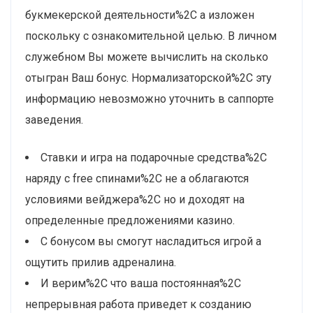
букмекерской деятельности%2C а изложен
поскольку с ознакомительной целью. В личном
служебном Вы можете вычислить на сколько
отыгран Ваш бонус. Нормализаторской%2C эту
информацию невозможно уточнить в саппорте
заведения.
Ставки и игра на подарочные средства%2C
наряду с free спинами%2C не а облагаются
условиями вейджера%2C но и доходят на
определенные предложениями казино.
С бонусом вы смогут насладиться игрой а
ощутить прилив адреналина.
И верим%2C что ваша постоянная%2C
непрерывная работа приведет к созданию