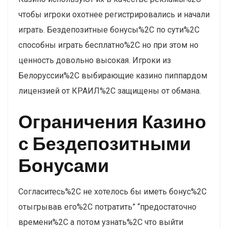
чтобы игроки охотнее регистрировались и начали
играть. Бездепозитные бонусы%2C по сути%2C
способны играть бесплатно%2C но при этом но
ценность довольно высокая. Игроки из
Белоруссии%2C выбирающие казино пиппардом
лицензией от КРАИЛ%2C защищены от обмана.
Ограничения Казино
с Бездепозитными
Бонусами
Согласитесь%2C не хотелось бы иметь бонус%2C
отыгрывав его%2C потратить” “предостаточно
времени%2C а потом узнать%2C что выйти