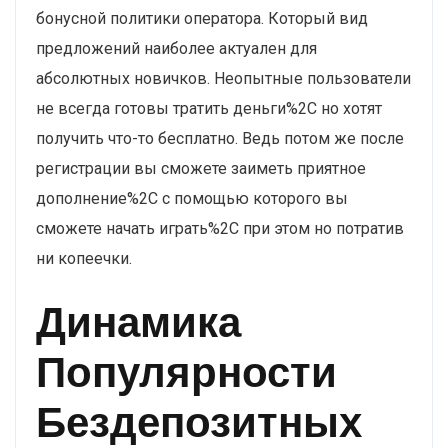
бонусной политики оператора. Который вид
предложений наиболее актуален для
абсолютных новичков. Неопытные пользователи
не всегда готовы тратить деньги%2C но хотят
получить что-то бесплатно. Ведь потом же после
регистрации вы сможете заиметь приятное
дополнение%2C с помощью которого вы
сможете начать играть%2C при этом но потратив
ни копеечки.
Динамика
Популярности
Бездепозитных