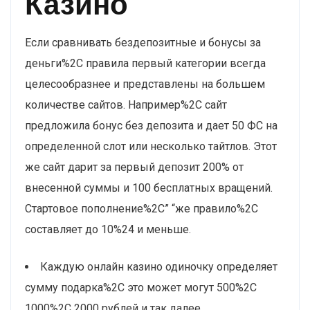
Казино
Если сравнивать бездепозитные и бонусы за
деньги%2C правила первый категории всегда
целесообразнее и представлены на большем
количестве сайтов. Например%2C сайт
предложила бонус без депозита и дает 50 ФС на
определенной слот или несколько тайтлов. Этот
же сайт дарит за первый депозит 200% от
внесенной суммы и 100 бесплатных вращений.
Стартовое пополнение%2C” “же правило%2C
составляет до 10%24 и меньше.
Каждую онлайн казино одиночку определяет
сумму подарка%2C это может могут 500%2C
1000%2C 2000 рублей и так далее.