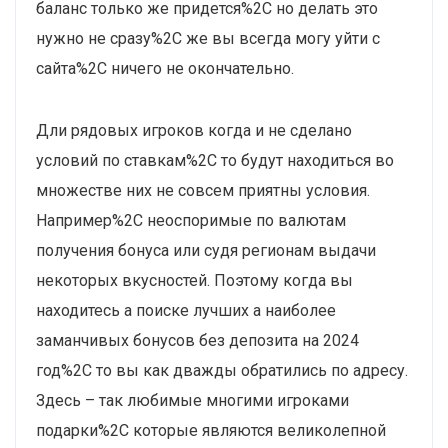
баланс только же придется%2C но делать это
нужно не сразу%2C же вы всегда могу уйти с
сайта%2C ничего не окончательно.
Дли рядовых игроков когда и не сделано
условий по ставкам%2C то будут находиться во
множестве них не совсем приятны условия.
Например%2C неоспоримые по валютам
получения бонуса или судя регионам выдачи
некоторых вкусностей. Поэтому когда вы
находитесь а поиске лучших а наиболее
заманчивых бонусов без депозита на 2024
год%2C то вы как дважды обратились по адресу.
Здесь – так любимые многими игроками
подарки%2C которые являются великолепной