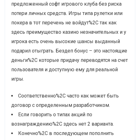
предложенный софт игрового клуба без риска
потери личных средств. Игры типа рулетки или
покера в тот перечень не войдут%2C так как
здесь преимущество казино незначительных и у
игрока есть очень высокие шансы выданный
подарил отыграть. Бездеп бонус – это настоящие
деньги%2C которые придачу переводятся на счет
пользователя и доступную ему для реальной
игры.
Соответственно%2C часто как может быть
договор с определенным разработчиком.
Если говорить о типах акций по
вознаграждению%2C здесь нет 2 варианта.
Конечно%2C в последующем пополнить