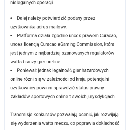
nielegalnych operacji.
Dalej należy potwierdzić podany przez
użytkownika adres mailowy.
Platforma działa zgodnie unces prawem Curacao,
unces licencją Curacao eGaming Commission, która
jest jednym z najbardziej szanowanych regulatorów
watts branży gier on-line.
Ponieważ jednak legalność gier hazardowych
online różni się w zależności od kraju, potencjalni
użytkownicy powinni sprawdzić status prawny
zakładów sportowych online t swoich jurysdykcjach.
Transmisje konkursów pozwalają ocenić, jak rozwijają
się wydarzenia watts meczu, co poprawia dokładność