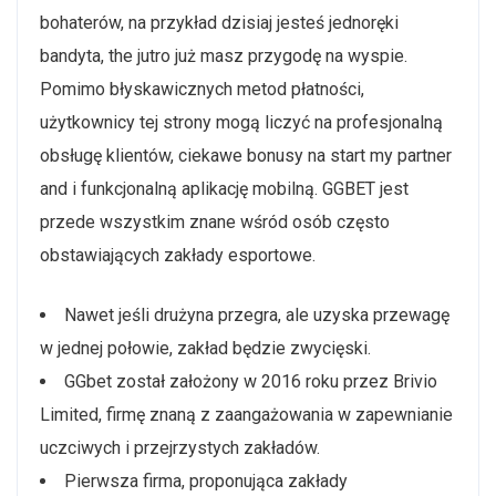
bohaterów, na przykład dzisiaj jesteś jednoręki
bandyta, the jutro już masz przygodę na wyspie.
Pomimo błyskawicznych metod płatności,
użytkownicy tej strony mogą liczyć na profesjonalną
obsługę klientów, ciekawe bonusy na start my partner
and i funkcjonalną aplikację mobilną. GGBET jest
przede wszystkim znane wśród osób często
obstawiających zakłady esportowe.
Nawet jeśli drużyna przegra, ale uzyska przewagę
w jednej połowie, zakład będzie zwycięski.
GGbet został założony w 2016 roku przez Brivio
Limited, firmę znaną z zaangażowania w zapewnianie
uczciwych i przejrzystych zakładów.
Pierwsza firma, proponująca zakłady