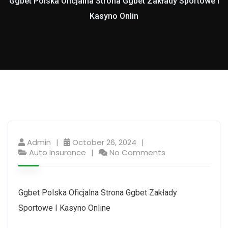
Ggbet Polska Oficjalna Strona Ggbet Zakłady Sportowe I
Kasyno Onlin
Admin
October 26, 2024
Auto Insurance
No Comments
Ggbet Polska Oficjalna Strona Ggbet Zakłady
Sportowe I Kasyno Online