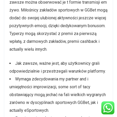
zawsze można obserwować je t formie transmisji em
żywo. Miłośnicy zakładów sportowych w GGBet mogą
dodać do swojej ulubionej aktywności jeszcze więcej
pozytywnych emocji, dzięki dedykowanym bonusom.
Typerzy mogą skorzystać z premii za pierwszą
wpłatę, z darmowych zakładów, premii cashback i
actually wielu innych.
Jak zawsze, ważne jest, aby użytkownicy grali
odpowiedzialnie i przestrzegali warunków platformy.
Wymaga zdecydowania my partner and i
umiejętności improwizacji, some sort of tacy
obstawiający mogą jechać na fali wielkich wygranych
zarówno w dyscyplinach sportowych GGBet, jak i
actually eSportowych.