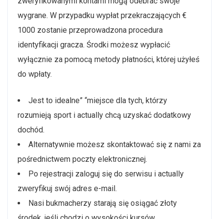
zweryfikowanymi kontami mogą odebrać swoje
wygrane. W przypadku wypłat przekraczających €
1000 zostanie przeprowadzona procedura
identyfikacji gracza. Środki możesz wypłacić
wyłącznie za pomocą metody płatności, której użyłeś
do wpłaty.
Jest to idealne” “miejsce dla tych, którzy
rozumieją sport i actually chcą uzyskać dodatkowy
dochód.
Alternatywnie możesz skontaktować się z nami za
pośrednictwem poczty elektronicznej.
Po rejestracji zaloguj się do serwisu i actually
zweryfikuj swój adres e-mail.
Nasi bukmacherzy starają się osiągać złoty
środek, jeśli chodzi o wysokości kursów.