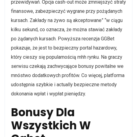
przewidywań. Opcja cash-out może zmniejszyć straty
finansowe, zabezpieczyć wygrane przy pożądanych
kursach. Zakłady na żywo są akceptowane” “w ciągu
kilku sekund, co oznacza, że można stawiać zakłady
po żądanych kursach. Powyższa recenzja GGBet
pokazuje, że jest to bezpieczny portal hazardowy,
który cieszy się popularnością mhh rynku. Na graczy
serwisu czekają zachwycające bonusy powitalne we
mnóstwo dodatkowych profitów. Co więcej, platforma
udostępnia szybkie i actually bezpieczne metody
dokonania wpłat i wypłat pieniędzy.
Bonusy Dla
Wszystkich W