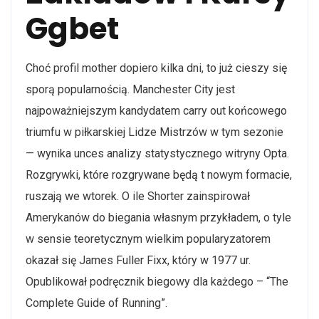
Ggbet
Choć profil mother dopiero kilka dni, to już cieszy się
sporą popularnością. Manchester City jest
najpoważniejszym kandydatem carry out końcowego
triumfu w piłkarskiej Lidze Mistrzów w tym sezonie
— wynika unces analizy statystycznego witryny Opta.
Rozgrywki, które rozgrywane będą t nowym formacie,
ruszają we wtorek. O ile Shorter zainspirował
Amerykanów do biegania własnym przykładem, o tyle
w sensie teoretycznym wielkim popularyzatorem
okazał się James Fuller Fixx, który w 1977 ur.
Opublikował podręcznik biegowy dla każdego – “The
Complete Guide of Running”.