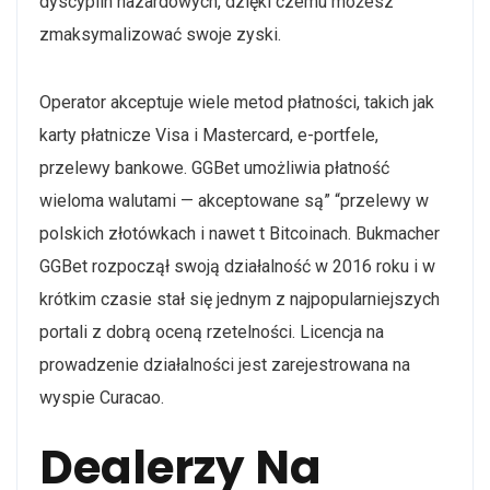
dyscyplin hazardowych, dzięki czemu możesz
zmaksymalizować swoje zyski.
Operator akceptuje wiele metod płatności, takich jak
karty płatnicze Visa i Mastercard, e-portfele,
przelewy bankowe. GGBet umożliwia płatność
wieloma walutami — akceptowane są” “przelewy w
polskich złotówkach i nawet t Bitcoinach. Bukmacher
GGBet rozpoczął swoją działalność w 2016 roku i w
krótkim czasie stał się jednym z najpopularniejszych
portali z dobrą oceną rzetelności. Licencja na
prowadzenie działalności jest zarejestrowana na
wyspie Curacao.
Dealerzy Na