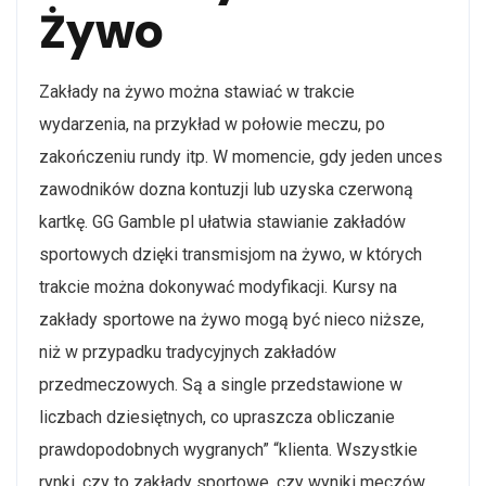
Żywo
Zakłady na żywo można stawiać w trakcie
wydarzenia, na przykład w połowie meczu, po
zakończeniu rundy itp. W momencie, gdy jeden unces
zawodników dozna kontuzji lub uzyska czerwoną
kartkę. GG Gamble pl ułatwia stawianie zakładów
sportowych dzięki transmisjom na żywo, w których
trakcie można dokonywać modyfikacji. Kursy na
zakłady sportowe na żywo mogą być nieco niższe,
niż w przypadku tradycyjnych zakładów
przedmeczowych. Są a single przedstawione w
liczbach dziesiętnych, co upraszcza obliczanie
prawdopodobnych wygranych” “klienta. Wszystkie
rynki, czy to zakłady sportowe, czy wyniki meczów,