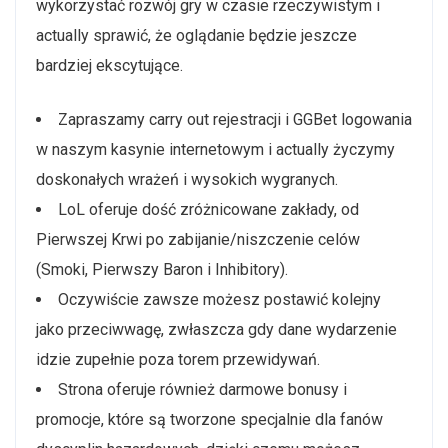
wykorzystać rozwój gry w czasie rzeczywistym i
actually sprawić, że oglądanie będzie jeszcze
bardziej ekscytujące.
Zapraszamy carry out rejestracji i GGBet logowania
w naszym kasynie internetowym i actually życzymy
doskonałych wrażeń i wysokich wygranych.
LoL oferuje dość zróżnicowane zakłady, od
Pierwszej Krwi po zabijanie/niszczenie celów
(Smoki, Pierwszy Baron i Inhibitory).
Oczywiście zawsze możesz postawić kolejny
jako przeciwwagę, zwłaszcza gdy dane wydarzenie
idzie zupełnie poza torem przewidywań.
Strona oferuje również darmowe bonusy i
promocje, które są tworzone specjalnie dla fanów