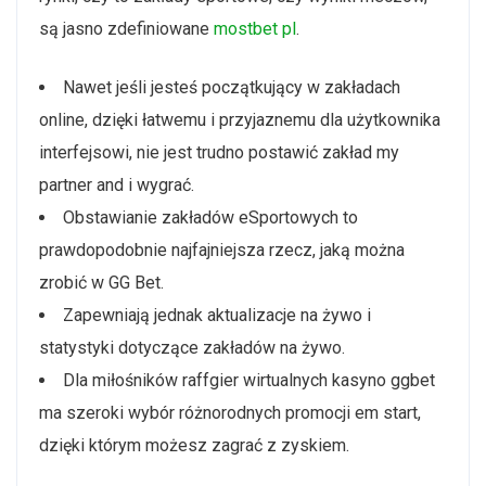
są jasno zdefiniowane
mostbet pl
.
Nawet jeśli jesteś początkujący w zakładach
online, dzięki łatwemu i przyjaznemu dla użytkownika
interfejsowi, nie jest trudno postawić zakład my
partner and i wygrać.
Obstawianie zakładów eSportowych to
prawdopodobnie najfajniejsza rzecz, jaką można
zrobić w GG Bet.
Zapewniają jednak aktualizacje na żywo i
statystyki dotyczące zakładów na żywo.
Dla miłośników raffgier wirtualnych kasyno ggbet
ma szeroki wybór różnorodnych promocji em start,
dzięki którym możesz zagrać z zyskiem.