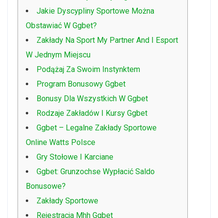
Jakie Dyscypliny Sportowe Można
Obstawiać W Ggbet?
Zakłady Na Sport My Partner And I Esport
W Jednym Miejscu
Podążaj Za Swoim Instynktem
Program Bonusowy Ggbet
Bonusy Dla Wszystkich W Ggbet
Rodzaje Zakładów I Kursy Ggbet
Ggbet – Legalne Zakłady Sportowe
Online Watts Polsce
Gry Stołowe I Karciane
Ggbet: Grunzochse Wypłacić Saldo
Bonusowe?
Zakłady Sportowe
Rejestracja Mhh Ggbet