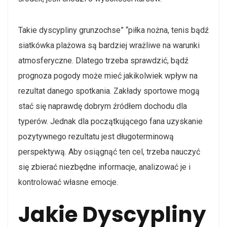
Takie dyscypliny grunzochse” “piłka nożna, tenis bądź
siatkówka plażowa są bardziej wrażliwe na warunki
atmosferyczne. Dlatego trzeba sprawdzić, bądź
prognoza pogody może mieć jakikolwiek wpływ na
rezultat danego spotkania. Zakłady sportowe mogą
stać się naprawdę dobrym źródłem dochodu dla
typerów. Jednak dla początkującego fana uzyskanie
pozytywnego rezultatu jest długoterminową
perspektywą. Aby osiągnąć ten cel, trzeba nauczyć
się zbierać niezbędne informacje, analizować je i
kontrolować własne emocje.
Jakie Dyscypliny