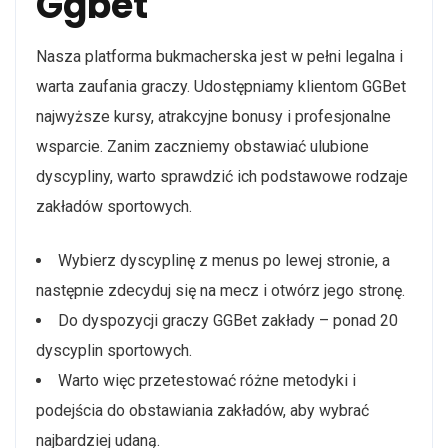
Ggbet
Nasza platforma bukmacherska jest w pełni legalna i
warta zaufania graczy. Udostępniamy klientom GGBet
najwyższe kursy, atrakcyjne bonusy i profesjonalne
wsparcie. Zanim zaczniemy obstawiać ulubione
dyscypliny, warto sprawdzić ich podstawowe rodzaje
zakładów sportowych.
Wybierz dyscyplinę z menus po lewej stronie, a
następnie zdecyduj się na mecz i otwórz jego stronę.
Do dyspozycji graczy GGBet zakłady – ponad 20
dyscyplin sportowych.
Warto więc przetestować różne metodyki i
podejścia do obstawiania zakładów, aby wybrać
najbardziej udaną.