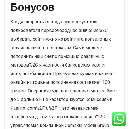
Бонусов
Когда скорость вывода существует для
пользователя первоочередное значение%2C
выбирать сайт нужно из рейтинга популярных
онлайн казино по выплатам. Сами можете
пополнить наш счет с помощью различных
методов%2C и частности банковских карт и
интернет-банкинга. Приемлема сумма в казино
онлайн на гривны пополнения составляет 100
гривен. Операция судя пополнению счета займет
до 5 дольше и не характеризуется комиссиями.
Kasiino. com%2Fru%2F – это независимая
платформа для метафор онлайн-казино%2C
управляемая компанией Comskill Media Group.