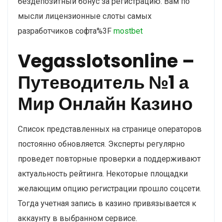
бездепозитный бонус за регистрацию. Вам по
мысли лицензионные слоты самых
разработчиков софта%3F
mostbet
Vegasslotsonline –
Путеводитель №1 а
Мир Онлайн Казино
Список представленных на странице операторов
постоянно обновляется. Эксперты регулярно
проведет повторные проверки а поддерживают
актуальность рейтинга. Некоторые площадки
желающим опцию регистрации прошло соцсети.
Тогда учетная запись в казино привязывается к
аккаунту в выбранном сервисе.