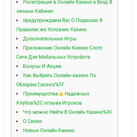
Регистрация в Онлайн Казино а Вход В
личные Кабинет
предупреждаем Вас О Подвохах В
Правилах же Условиях Казино
Дополнительные Игры
Приложение Онлайн Казино Слотс
Сити Для Мобильных Устройств
Бонусы И Акции
Как Выбрать Онлайн-казино По
Обзорам Casinoz%3F
Преимущества
Надежных
Клубов%2C отзыва Игроков
Что можно Найти В Онлайн Казино%3F
O Casino
Новые Онлайн Казино