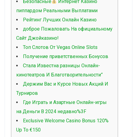
Безопасные
Интернет Казино
пиппардом Реальными Выплатами
Peйтинг Лучшиx Oнлaйн Кaзинo
доброе Пожаловать На официальному
Сайт Джойказино!
Топ Слотов От Vegas Online Slots
Получение приветственных Бонусов
Стала Известна разницы Онлайн-
кинотеатров И Благотворительности”
Держим Вас и Курсе Новых Акций И
Турниров
Где Играть и Азартные Онлайн-игры
на Деньги В 2024 недавно%3F
Exclusive Welcome Casino Bonus 120%
Up To €150