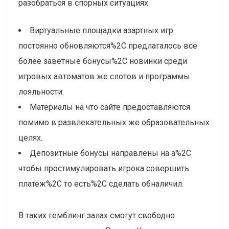
разобраться в спорных ситуациях.
Виртуальные площадки азартных игр
постоянно обновляются%2C предлагалось всё
более заветные бонусы%2C новинки среди
игровых автоматов же слотов и программы
лояльности.
Материалы на что сайте предоставляются
помимо в развлекательных же образовательных
целях.
Депозитные бонусы направлены на а%2C
чтобы простимулировать игрока совершить
платёж%2C то есть%2C сделать обналичил.
В таких гемблинг залах смогут свободно