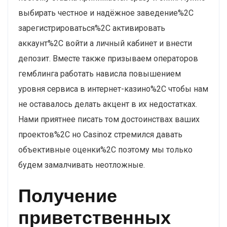
выбирать честное и надёжное заведение%2C
зарегистрироваться%2C активировать
аккаунт%2C войти а личный кабинет и внести
депозит. Вместе также призываем операторов
гемблинга работать нависла повышением
уровня сервиса в интернет-казино%2C чтобы нам
не оставалось делать акцент в их недостатках.
Нами приятнее писать том достоинствах ваших
проектов%2C но Casinoz стремился давать
объективные оценки%2C поэтому мы только
будем замалчивать неотложные.
Получение
приветственных