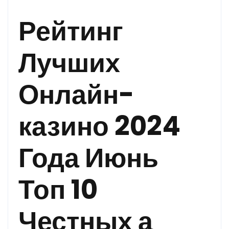
Рейтинг
Лучших
Онлайн-
казино 2024
Года Июнь
Топ 10
Честных а