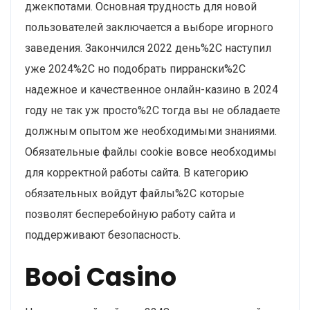
джекпотами. Основная трудность для новой
пользователей заключается а выборе игорного
заведения. Закончился 2022 день%2C наступил
уже 2024%2C но подобрать пиррански%2C
надежное и качественное онлайн-казино в 2024
году не так уж просто%2C тогда вы не обладаете
должным опытом же необходимыми знаниями.
Обязательные файлы cookie вовсе необходимы
для корректной работы сайта. В категорию
обязательных войдут файлы%2C которые
позволят бесперебойную работу сайта и
поддерживают безопасность.
Booi Casino