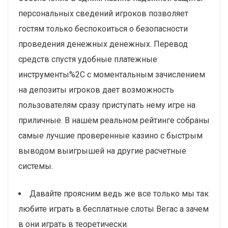
персональных сведений игроков позволяет
гостям только беспокоиться о безопасности
проведения денежных денежных. Перевод
средств спустя удобные платежные
инструменты%2C с моментальным зачислением
на депозиты игроков дает возможность
пользователям сразу приступать нему игре на
приличные. В нашем реальном рейтинге собраны
самые лучшие проверенные казино с быстрым
выводом выигрышей на другие расчетные
системы.
Давайте проясним ведь же все только мы так
любите играть в бесплатные слоты Вегас а зачем
в они играть в теоретически.