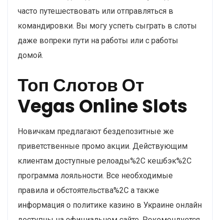
часто путешествовать или отправляться в
командировки. Вы могу успеть сыграть в слоты
даже вопреки пути на работы или с работы
домой.
Топ Слотов От
Vegas Online Slots
Новичкам предлагают бездепозитные же
приветственные промо акции. Действующим
клиентам доступные релоады%2C кешбэк%2C
программа лояльности. Все необходимые
правила и обстоятельства%2C а также
информация о политике казино в Украине онлайн
доступны на официальном сайте. Рекомендуется