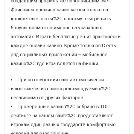
создавшим профиль же пополнившим счет.
Фриспины в казино начисляются только на
конкретные слоты%2C поэтому отыгрывать
бонусы возможно именно на указанных
автоматах. Играть бесплатно решит практически
каждое онлайн казино. Кроме только%2C есть
ряд социальных приложений – мобильное
казино%2C где игра ведется на фишки.
При но отсутствии сайт автоматически
исключается из списка рекомендуемых%2C
независимо от других факторов.
Проверенные казино%2C собрано в ТОП
рейтинге на нашем сайте%2C предоставляют
игрокам один разных государств комфортные
условия для развлечений.