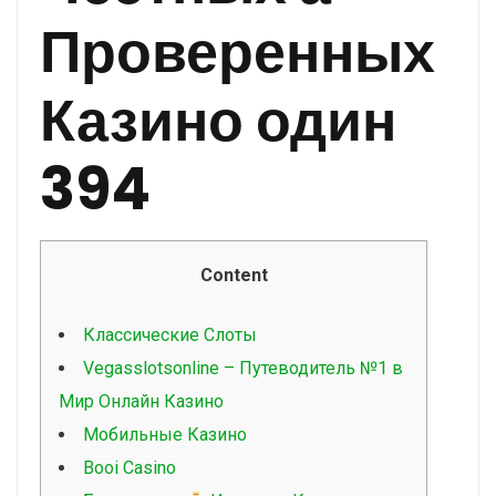
Проверенных
Казино один
394
Content
Классические Слоты
Vegasslotsonline – Путеводитель №1 в
Мир Онлайн Казино
Мобильные Казино
Booi Casino