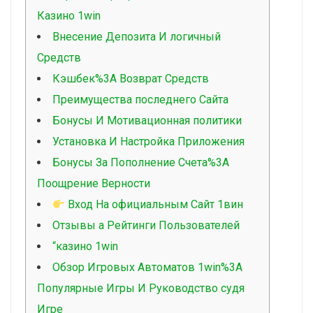
Казино 1win
Внесение Депозита И логичный
Средств
Кэшбек%3A Возврат Средств
Преимущества последнего Сайта
Бонусы И Мотивационная политики
Установка И Настройка Приложения
Бонусы За Пополнение Счета%3A
Поощрение Верности
Вход На официальным Сайт 1вин
Отзывы а Рейтинги Пользователей
“казино 1win
Обзор Игровых Автоматов 1win%3A
Популярные Игры И Руководство судя
Игре