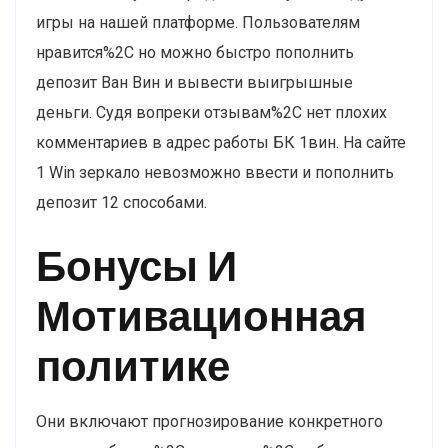
игры на нашей платформе. Пользователям
нравится%2C но можно быстро пополнить
депозит Ван Вин и вывести выигрышные
деньги. Судя вопреки отзывам%2C нет плохих
комментариев в адрес работы БК 1вин. На сайте
1 Win зеркало невозможно ввести и пополнить
депозит 12 способами.
Бонусы И
Мотивационная
политике
Они включают прогнозирование конкретного