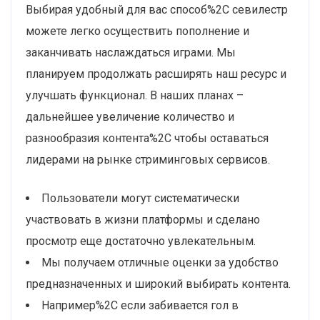
Выбирая удобный для вас способ%2C севилестр
можете легко осуществить пополнение и
заканчивать наслаждаться играми. Мы
планируем продолжать расширять наш ресурс и
улучшать функционал. В наших планах –
дальнейшее увеличение количество и
разнообразия контента%2C чтобы оставаться
лидерами на рынке стриминговых сервисов.
Пользователи могут систематически
участвовать в жизни платформы и сделано
просмотр еще достаточно увлекательным.
Мы получаем отличные оценки за удобство
предназначенных и широкий выбирать контента.
Например%2C если забивается гол в