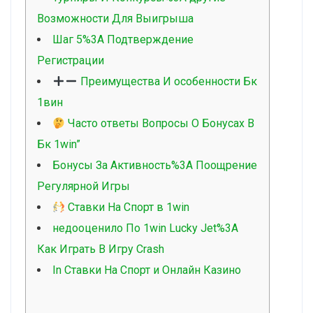
Возможности Для Выигрыша
Шаг 5%3A Подтверждение
Регистрации
Преимущества И особенности Бк
1вин
Часто ответы Вопросы О Бонусах В
Бк 1win”
Бонусы За Активность%3A Поощрение
Регулярной Игры
Ставки На Спорт в 1win
недооценило По 1win Lucky Jet%3A
Как Играть В Игру Crash
In Ставки На Спорт и Онлайн Казино