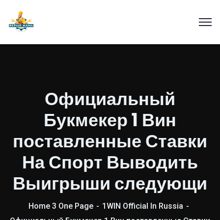
Официальный
Букмекер 1 Вин
поставленные Ставки
На Спорт Выводить
Выигрыши следующи
Home 3 One Page
1WIN Official In Russia