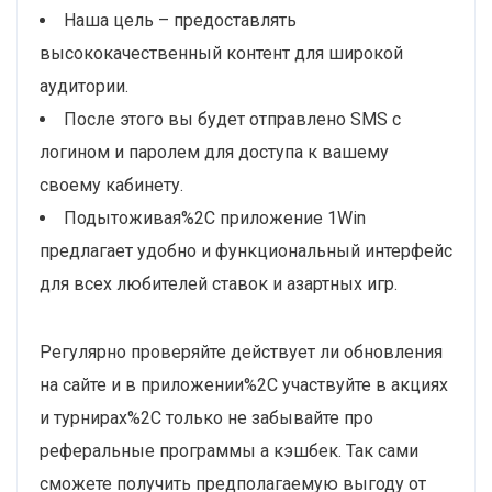
Наша цель – предоставлять
высококачественный контент для широкой
аудитории.
После этого вы будет отправлено SMS с
логином и паролем для доступа к вашему
своему кабинету.
Подытоживая%2C приложение 1Win
предлагает удобно и функциональный интерфейс
для всех любителей ставок и азартных игр.
Регулярно проверяйте действует ли обновления
на сайте и в приложении%2C участвуйте в акциях
и турнирах%2C только не забывайте про
реферальные программы а кэшбек. Так сами
сможете получить предполагаемую выгоду от