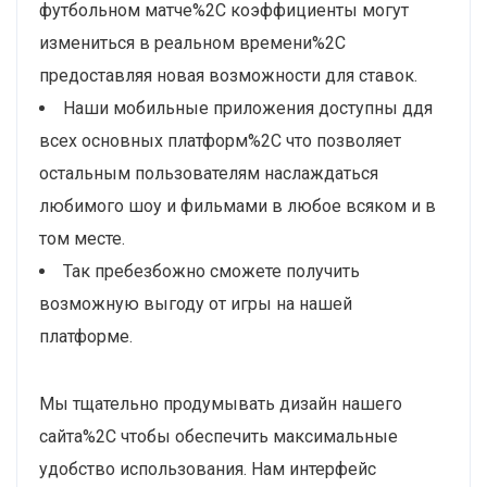
футбольном матче%2C коэффициенты могут
измениться в реальном времени%2C
предоставляя новая возможности для ставок.
Наши мобильные приложения доступны ддя
всех основных платформ%2C что позволяет
остальным пользователям наслаждаться
любимого шоу и фильмами в любое всяком и в
том месте.
Так пребезбожно сможете получить
возможную выгоду от игры на нашей
платформе.
Мы тщательно продумывать дизайн нашего
сайта%2C чтобы обеспечить максимальные
удобство использования. Нам интерфейс