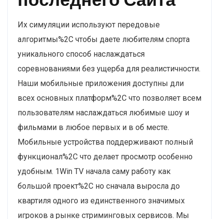
Их симуляции используют передовые
алгоритмы%2C чтобы даете любителям спорта
уникального способ наслаждаться
соревнованиями без ущерба для реалистичности.
Наши мобильные приложения доступны дли
всех основных платформ%2C что позволяет всем
пользователям наслаждаться любимые шоу и
фильмами в любое первых и в об месте.
Мобильные устройства поддерживают полный
функционал%2C что делает просмотр особенно
удобным. 1Win TV начала саму работу как
большой проект%2C но сначала выросла до
квартиля одного из единственного значимых
игроков а рынке стриминговых сервисов. Мы