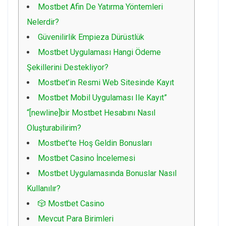
Mostbet Afin De Yatırma Yöntemleri
Nelerdir?
Güvenilirlik Empieza Dürüstlük
Mostbet Uygulaması Hangi Ödeme
Şekillerini Destekliyor?
Mostbet’in Resmi Web Sitesinde Kayıt
Mostbet Mobil Uygulaması Ile Kayıt”
“[newline]bir Mostbet Hesabını Nasıl
Oluşturabilirim?
Mostbet’te Hoş Geldin Bonusları
Mostbet Casino İncelemesi
Mostbet Uygulamasında Bonuslar Nasıl
Kullanılır?
🎲 Mostbet Casino
Mevcut Para Birimleri