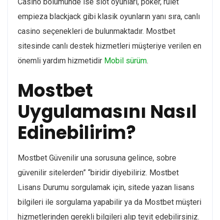
Casino bölümünde ise slot oyunları, poker, rulet
empieza blackjack gibi klasik oyunların yanı sıra, canlı
casino seçenekleri de bulunmaktadır. Mostbet
sitesinde canlı destek hizmetleri müşteriye verilen en
önemli yardım hizmetidir
Mobil sürüm
.
Mostbet
Uygulamasını Nasıl
Edinebilirim?
Mostbet Güvenilir una sorusuna gelince, sobre
güvenilir sitelerden” “biridir diyebiliriz. Mostbet
Lisans Durumu sorgulamak için, sitede yazan lisans
bilgileri ile sorgulama yapabilir ya da Mostbet müşteri
hizmetlerinden gerekli bilgileri alıp teyit edebilirsiniz.