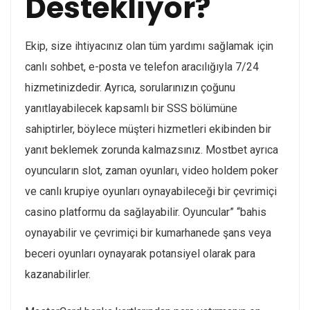
Destekliyor?
Ekip, size ihtiyacınız olan tüm yardımı sağlamak için
canlı sohbet, e-posta ve telefon aracılığıyla 7/24
hizmetinizdedir. Ayrıca, sorularınızın çoğunu
yanıtlayabilecek kapsamlı bir SSS bölümüne
sahiptirler, böylece müşteri hizmetleri ekibinden bir
yanıt beklemek zorunda kalmazsınız. Mostbet ayrıca
oyuncuların slot, zaman oyunları, video holdem poker
ve canlı krupiye oyunları oynayabileceği bir çevrimiçi
casino platformu da sağlayabilir. Oyuncular” “bahis
oynayabilir ve çevrimiçi bir kumarhanede şans veya
beceri oyunları oynayarak potansiyel olarak para
kazanabilirler.