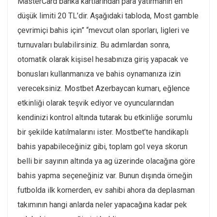
MasterCard banka kartlarından para yatırmanın en
düşük limiti 20 TL’dir. Aşağıdaki tabloda, Most gamble
çevrimiçi bahis için” “mevcut olan sporları, ligleri ve
turnuvaları bulabilirsiniz. Bu adımlardan sonra,
otomatik olarak kişisel hesabınıza giriş yapacak ve
bonusları kullanmanıza ve bahis oynamanıza izin
vereceksiniz. Mostbet Azerbaycan kumarı, eğlence
etkinliği olarak teşvik ediyor ve oyuncularından
kendinizi kontrol altında tutarak bu etkinliğe sorumlu
bir şekilde katılmalarını ister. Mostbet’te handikaplı
bahis yapabileceğiniz gibi, toplam gol veya skorun
belli bir sayının altında ya ag üzerinde olacağına göre
bahis yapma seçeneğiniz var. Bunun dışında örneğin
futbolda ilk kornerden, ev sahibi ahora da deplasman
takımının hangi anlarda neler yapacağına kadar pek