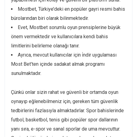
Mostbet, Türkiye’deki en popüler gayri resmi bahis
bürolarından biri olarak bilinmektedir.
Evet, Mostbet sorumlu oyun prensiplerine büyük
önem vermektedir ve kullanıcılara kendi bahis
limitlerini belirleme olanağı tanır.
Ayrıca, mevcut kullanıcılar için i̇ndir uygulaması
Most Bet’ten içinde sadakat almak programı
sunulmaktadır.
Çünkü onlar sizin rahat ve güvenli bir ortamda oyun
oynayıp eğlenebilmeniz için, gereken tüm güvenlik
tedbirlerini fazlasıyla almaktadırlar. Spor bahislerinde
futbol, basketbol, tenis gibi popüler spor dallarının
yanı sıra, e-spor ve sanal sporlar de uma mevcuttur.