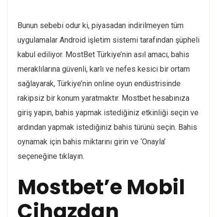
Bunun sebebi odur ki, piyasadan indirilmeyen tüm
uygulamalar Android işletim sistemi tarafından şüpheli
kabul ediliyor. MostBet Türkiye’nin asıl amacı, bahis
meraklılarına güvenli, karlı ve nefes kesici bir ortam
sağlayarak, Türkiye’nin online oyun endüstrisinde
rakipsiz bir konum yaratmaktır. Mostbet hesabınıza
giriş yapın, bahis yapmak istediğiniz etkinliği seçin ve
ardından yapmak istediğiniz bahis türünü seçin. Bahis
oynamak için bahis miktarını girin ve ‘Onayla’
seçeneğine tıklayın.
Mostbet’e Mobil
Cihazdan