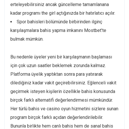
erteleyebilirsiniz ancak güncelleme tamamlanana
kadar programı the girl açtığınızda bir hatırlatıcı açılır.
Spor bahisleri bölümünde birbirinden ilginç
karşılaşmalara bahis yapma imkanını Mostbet’te
bulmak mümkün.
Bu nedenle üyeler yeni bir karşılaşmanın başlaması
için çok uzun saatler beklemek zorunda kalmaz.
Platforma üyelik yaptıktan sonra para yatırarak
dilediğiniz kadar vakit geçirebilirsiniz. Eğlenceli vakit
geçirmek isteyen kişilerin özellikle bahis konusunda
birçok farklı alternatifi değerlendirmesi mümkündür.
Her türlü bahis ve casino oyun hizmetini sizlere sunan
program birçok farklı açıdan değerlendirilebilir.
Bununla birlikte hem canlı bahis hem de sanal bahis