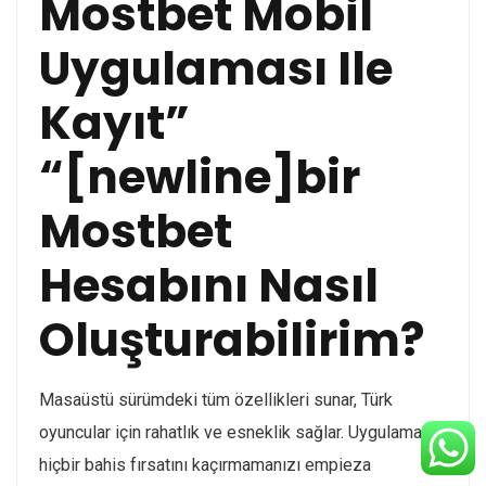
Mostbet Mobil
Uygulaması Ile
Kayıt”
“[newline]bir
Mostbet
Hesabını Nasıl
Oluşturabilirim?
Masaüstü sürümdeki tüm özellikleri sunar, Türk
oyuncular için rahatlık ve esneklik sağlar. Uygulama,
hiçbir bahis fırsatını kaçırmamanızı empieza