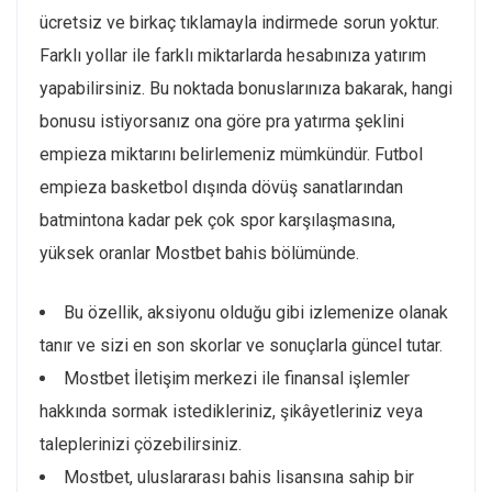
ücretsiz ve birkaç tıklamayla indirmede sorun yoktur.
Farklı yollar ile farklı miktarlarda hesabınıza yatırım
yapabilirsiniz. Bu noktada bonuslarınıza bakarak, hangi
bonusu istiyorsanız ona göre pra yatırma şeklini
empieza miktarını belirlemeniz mümkündür. Futbol
empieza basketbol dışında dövüş sanatlarından
batmintona kadar pek çok spor karşılaşmasına,
yüksek oranlar Mostbet bahis bölümünde.
Bu özellik, aksiyonu olduğu gibi izlemenize olanak
tanır ve sizi en son skorlar ve sonuçlarla güncel tutar.
Mostbet İletişim merkezi ile finansal işlemler
hakkında sormak istedikleriniz, şikâyetleriniz veya
taleplerinizi çözebilirsiniz.
Mostbet, uluslararası bahis lisansına sahip bir