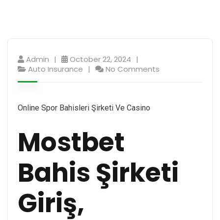
Admin
October 22, 2024
Auto Insurance
No Comments
Online Spor Bahisleri Şirketi Ve Casino
Mostbet
Bahis Şirketi
Giriş,