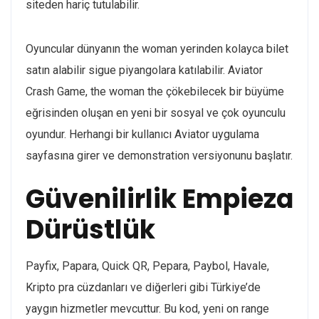
siteden hariç tutulabilir.
Oyuncular dünyanın the woman yerinden kolayca bilet
satın alabilir sigue piyangolara katılabilir. Aviator
Crash Game, the woman the çökebilecek bir büyüme
eğrisinden oluşan en yeni bir sosyal ve çok oyunculu
oyundur. Herhangi bir kullanıcı Aviator uygulama
sayfasına girer ve demonstration versiyonunu başlatır.
Güvenilirlik Empieza
Dürüstlük
Payfix, Papara, Quick QR, Pepara, Paybol, Havale,
Kripto pra cüzdanları ve diğerleri gibi Türkiye’de
yaygın hizmetler mevcuttur. Bu kod, yeni on range