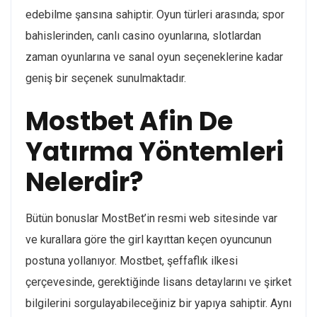
edebilme şansına sahiptir. Oyun türleri arasında; spor
bahislerinden, canlı casino oyunlarına, slotlardan
zaman oyunlarına ve sanal oyun seçeneklerine kadar
geniş bir seçenek sunulmaktadır.
Mostbet Afin De
Yatırma Yöntemleri
Nelerdir?
Bütün bonuslar MostBet’in resmi web sitesinde var
ve kurallara göre the girl kayıttan keçen oyuncunun
postuna yollanıyor. Mostbet, şeffaflık ilkesi
çerçevesinde, gerektiğinde lisans detaylarını ve şirket
bilgilerini sorgulayabileceğiniz bir yapıya sahiptir. Aynı