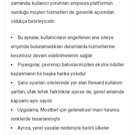
zamanda, kullanıcı yorumları empieza platformun
sunduğu müşteri hizmetleri de güvenlik açısından
oldukça belirleyicidir.
Bu aynalar, kullanıcıların engellenen ana siteye
erişimde bulunamadıkları durumlarda hizmetlerine
kesintisiz devam edebilmelerini sağlar.
Piyangolar, çevrimiçi bahislerinizden ekstra ödüller
kazanmanın bir başka harika yoludur.
Şans oyunları sitelerinde yer alan Reward kullanım
şartları, ufak tefek farklılıklar içerse de, genel anlamda
kapsamı aynı sayılır.
Uygulama, Mostbet için geleneksel mavi-turuncu
renklerde tasarlanmıştır.
Ayrıca, yerel yasalar nedeniyle belirli ülkeler