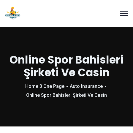
Online Spor Bahisleri
Şirketi Ve Casin
Home 3 One Page
Auto Insurance
Online Spor Bahisleri Şirketi Ve Casin