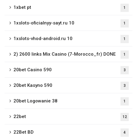
1xbet pt
1
1xslots-oficialnyy-sayt.ru 10
1
1xslots-vhod-android.ru 10
1
2) 2600 links Mix Casino (7-Morocco_fr) DONE
1
20bet Casino 590
3
20bet Kasyno 590
3
20bet Logowanie 38
1
22bet
12
22Bet BD
4