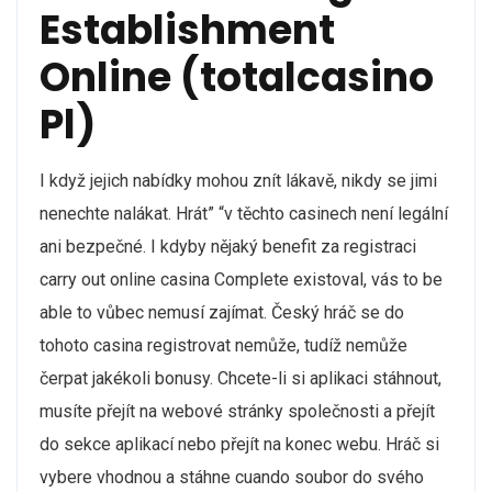
Establishment
Online (totalcasino
Pl)
I když jejich nabídky mohou znít lákavě, nikdy se jimi
nenechte nalákat. Hrát” “v těchto casinech není legální
ani bezpečné. I kdyby nějaký benefit za registraci
carry out online casina Complete existoval, vás to be
able to vůbec nemusí zajímat. Český hráč se do
tohoto casina registrovat nemůže, tudíž nemůže
čerpat jakékoli bonusy. Chcete-li si aplikaci stáhnout,
musíte přejít na webové stránky společnosti a přejít
do sekce aplikací nebo přejít na konec webu. Hráč si
vybere vhodnou a stáhne cuando soubor do svého