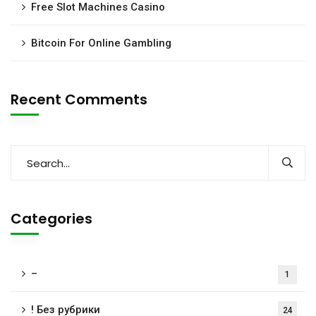
Free Slot Machines Casino
Bitcoin For Online Gambling
Recent Comments
Categories
–
1
! Без рубрики
24