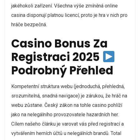
jakéhokoli zařízení. Všechna výše zmíněná online
casina disponují platnou licencí, proto je hra v nich pro
hráče bezpečná.
Casino Bonus Za
Registraci 2025
Podrobný Přehled
Kompetentní struktura webu (jednoduchá, přehledná,
srozumitelná, snadná navigace) je zárukou, že hráč na
webu zůstane. Český zákon na tohle casino pohlíží
jako na nelegálního provozovatele hazardních her.
Cílem našeho článku je varovat vás před registrací a
vytvářením herních účtů u nelegálních brandů. Total