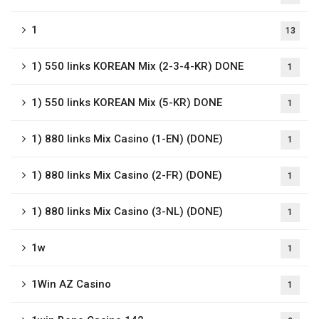
1
13
1) 550 links KOREAN Mix (2-3-4-KR) DONE
1
1) 550 links KOREAN Mix (5-KR) DONE
1
1) 880 links Mix Casino (1-EN) (DONE)
1
1) 880 links Mix Casino (2-FR) (DONE)
1
1) 880 links Mix Casino (3-NL) (DONE)
1
1w
1
1Win AZ Casino
1