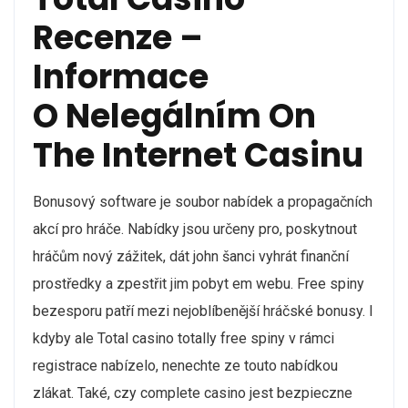
Recenze –
Informace
O Nelegálním On
The Internet Casinu
Bonusový software je soubor nabídek a propagačních
akcí pro hráče. Nabídky jsou určeny pro, poskytnout
hráčům nový zážitek, dát john šanci vyhrát finanční
prostředky a zpestřit jim pobyt em webu. Free spiny
bezesporu patří mezi nejoblíbenější hráčské bonusy. I
kdyby ale Total casino totally free spiny v rámci
registrace nabízelo, nenechte ze touto nabídkou
zlákat. Také, czy complete casino jest bezpieczne