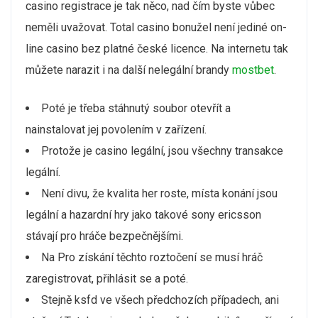
casino registrace je tak něco, nad čím byste vůbec
neměli uvažovat. Total casino bonužel není jediné on-
line casino bez platné české licence. Na internetu tak
můžete narazit i na další nelegální brandy
mostbet
.
Poté je třeba stáhnutý soubor otevřít a
nainstalovat jej povolením v zařízení.
Protože je casino legální, jsou všechny transakce
legální.
Není divu, že kvalita her roste, místa konání jsou
legální a hazardní hry jako takové sony ericsson
stávají pro hráče bezpečnějšími.
Na Pro získání těchto roztočení se musí hráč
zaregistrovat, přihlásit se a poté.
Stejně ksfd ve všech předchozích případech, ani