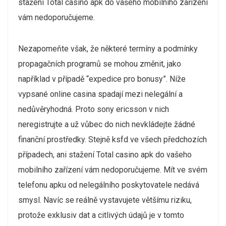
stažení Total casino apk do vašeho mobilního zařízení
vám nedoporučujeme.
Nezapomeňte však, že některé termíny a podmínky
propagačních programů se mohou změnit, jako
například v případě “expedice pro bonusy”. Níže
vypsané online casina spadají mezi nelegální a
nedůvěryhodná. Proto sony ericsson v nich
neregistrujte a už vůbec do nich nevkládejte žádné
finanční prostředky. Stejně ksfd ve všech předchozích
případech, ani stažení Total casino apk do vašeho
mobilního zařízení vám nedoporučujeme. Mít ve svém
telefonu apku od nelegálního poskytovatele nedává
smysl. Navíc se reálně vystavujete většímu riziku,
protože exklusiv dat a citlivých údajů je v tomto