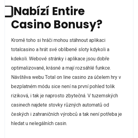
⃣ Nabízí Entire
Casino Bonusy?
Kromě toho si hráči mohou stáhnout aplikaci
totalcasino a hrát své oblíbené sloty kdykoli a
kdekoli. Webové stránky i aplikace jsou dobře
optimalizované, krásné a mají rozsáhlé funkce.
Návštěva webu Total on line casino za účelem hry v
bezplatném módu sice není na první pohled tolik
riziková, i tak je naprosto zbytečná. V tuzemských
casinech najdete stovky různých automatů od
českých i zahraničních výrobců a tak není potřeba je
hledat u nelegálních casin.